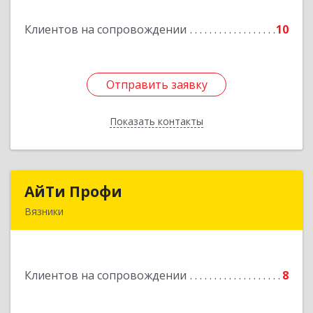
Клиентов на сопровождении
10
Отправить заявку
Отправить заявку
Показать контакты
Назад
АйТи Профи
АйТи Профи
Вязники
Подробнее
Клиентов на сопровождении
8