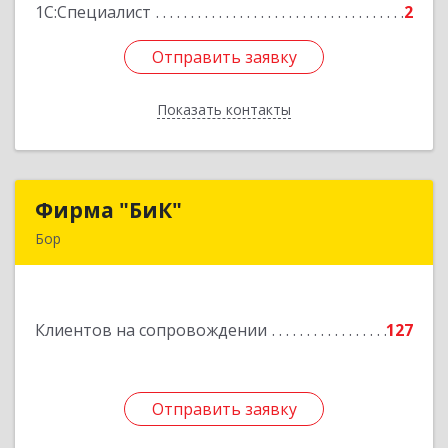
1С:Специалист
2
Отправить заявку
Отправить заявку
Показать контакты
Назад
Фирма "БиК"
Фирма "БиК"
Бор
606440, Нижегородская обл, Бор г, Советская
ул, дом № 11
Клиентов на сопровождении
127
Подробнее
Отправить заявку
Отправить заявку