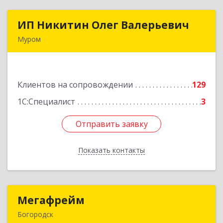
ИП Никитин Олег Валерьевич
ИП Никитин Олег Валерьевич
Муром
602267, Владимирская обл, Муром г,
Коммунистическая ул., дом № 36
Клиентов на сопровождении
129
Подробнее
1С:Специалист
3
Отправить заявку
Отправить заявку
Показать контакты
Назад
Мегафрейм
Мегафрейм
Богородск