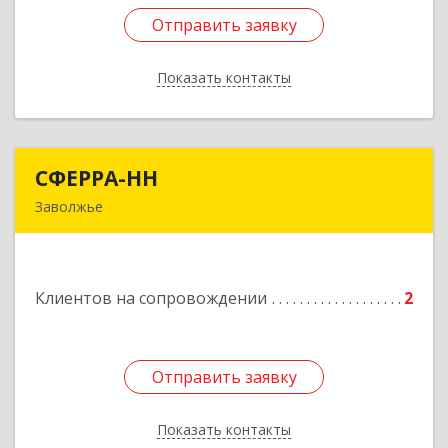
Отправить заявку
Отправить заявку
Показать контакты
Назад
СФЕРРА-НН
СФЕРРА-НН
Заволжье
Подробнее
Клиентов на сопровождении
2
Отправить заявку
Отправить заявку
Показать контакты
Назад