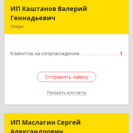
ИП Каштанов Валерий
ИП Каштанов Валерий
Геннадьевич
Геннадьевич
Озеры
140560, Московская обл, Озерский р-н, Озеры г,
Ленина ул, дом № 202
Клиентов на сопровождении
1
Подробнее
Отправить заявку
Отправить заявку
Показать контакты
Назад
ИП Маслагин Сергей
ИП Маслагин Сергей
Александрович
Александрович