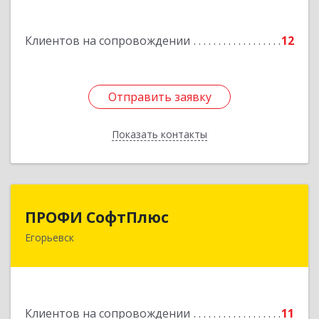
Подробнее
Клиентов на сопровождении
12
Отправить заявку
Отправить заявку
Показать контакты
Назад
ПРОФИ СофтПлюс
ПРОФИ СофтПлюс
Егорьевск
140301, Московская обл, Егорьевск г,
Парижской Коммуны ул, дом № 1Б, кв.316
Подробнее
Клиентов на сопровождении
11