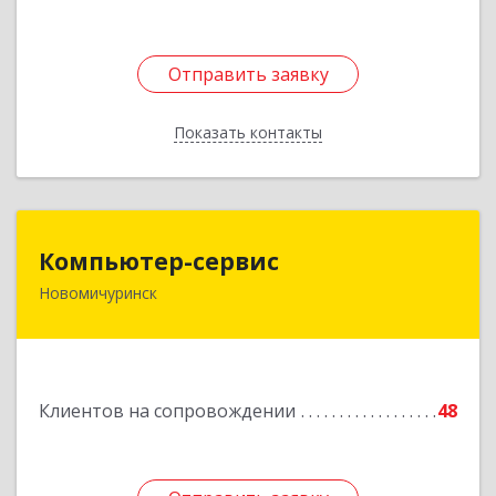
Отправить заявку
Отправить заявку
Показать контакты
Назад
Компьютер-сервис
Компьютер-сервис
Новомичуринск
391160, Рязанская обл, Пронский р-н,
Новомичуринск г, Смирягина пр-кт, дом № 27-
46
Подробнее
Клиентов на сопровождении
48