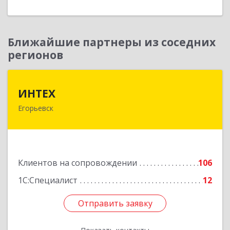
Ближайшие партнеры из соседних
регионов
ИНТЕХ
ИНТЕХ
Егорьевск
140300, Московская обл, Егорьевск г, 5-й мкр,
дом № 10, оф.2
Подробнее
Клиентов на сопровождении
106
1С:Специалист
12
Отправить заявку
Отправить заявку