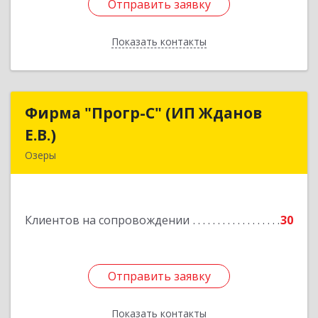
Отправить заявку
Отправить заявку
Показать контакты
Назад
Фирма "Прогр-С" (ИП Жданов
Фирма "Прогр-С" (ИП Жданов
Е.В.)
Е.В.)
Озеры
140563, Московская обл, Озерский р-н, Озеры г,
им Маршала Катукова мкр, дом № 16, кв.27
Клиентов на сопровождении
30
Подробнее
Отправить заявку
Отправить заявку
Показать контакты
Назад