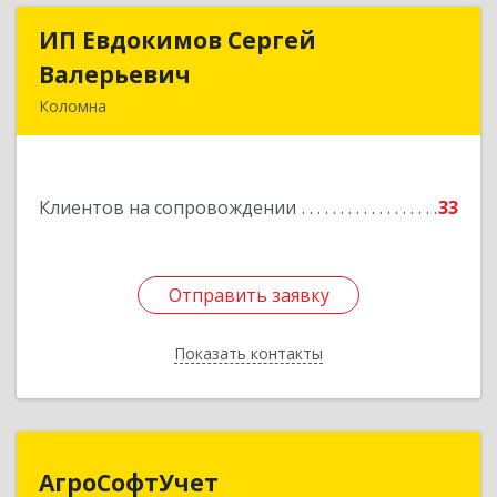
ИП Евдокимов Сергей
ИП Евдокимов Сергей
Валерьевич
Валерьевич
Коломна
140400, Московская обл, Коломна г,
Толстикова ул, дом № 1а, кв.9
Клиентов на сопровождении
33
Подробнее
Отправить заявку
Отправить заявку
Показать контакты
Назад
АгроСофтУчет
АгроСофтУчет