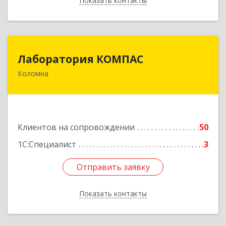
Показать контакты
Назад
Лаборатория КОМПАС
Лаборатория КОМПАС
Коломна
140415, Московская обл, Коломна г, Л.Толстого
ул, дом № 2
Подробнее
Клиентов на сопровождении
50
1С:Специалист
3
Отправить заявку
Отправить заявку
Показать контакты
Назад