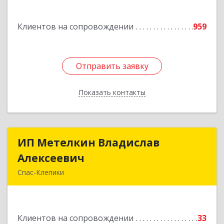
дом № 21
Клиентов на сопровождении
959
Подробнее
Отправить заявку
Отправить заявку
Показать контакты
Назад
ИП Метелкин Владислав
ИП Метелкин Владислав
Алексеевич
Алексеевич
Спас-Клепики
391030, Рязанская обл, Спас-Клепики г, 1 Мая ул,
дом № 10
Клиентов на сопровождении
33
Подробнее