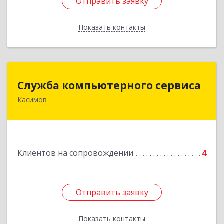
Отправить заявку
Отправить заявку
Показать контакты
Назад
Служба компьютерного сервиса
Служба компьютерного сервиса
Касимов
391300, Рязанская обл., г.Касимов, ул.Советская
136
Подробнее
Клиентов на сопровождении
4
Отправить заявку
Отправить заявку
Показать контакты
Назад