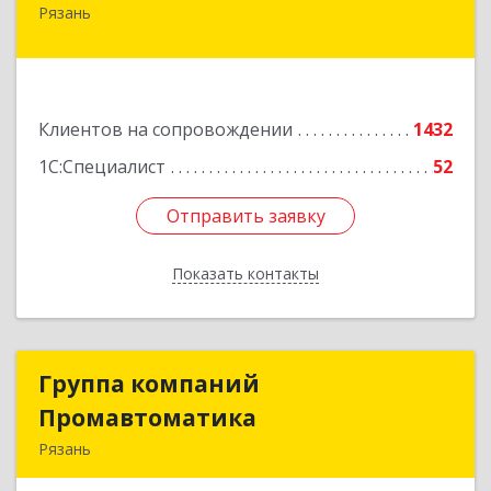
Рязань
390000, Рязанская обл, Рязань г, Кудрявцева ул,
дом № 66
Подробнее
Клиентов на сопровождении
1432
1С:Специалист
52
Отправить заявку
Отправить заявку
Показать контакты
Назад
Группа компаний
Группа компаний
Промавтоматика
Промавтоматика
Рязань
390005, Рязанская обл, Рязань г, Татарская ул,