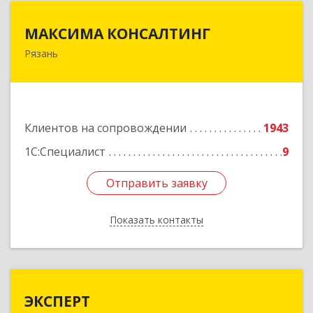
МАКСИМА КОНСАЛТИНГ
МАКСИМА КОНСАЛТИНГ
Рязань
390006, Рязанская обл, г.о.город Рязань, Рязань
г, Грибоедова ул, дом № 22, пом.H13
Подробнее
Клиентов на сопровождении
1943
1С:Специалист
9
Отправить заявку
Отправить заявку
Показать контакты
Назад
ЭКСПЕРТ
ЭКСПЕРТ