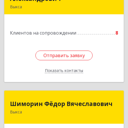
Выкса
607060, Нижегородская обл, , Выкса г, Красная
пл., 16/61
Клиентов на сопровождении
8
Подробнее
Отправить заявку
Отправить заявку
Показать контакты
Назад
Шиморин Фёдор Вячеславович
Шиморин Фёдор Вячеславович
Выкса
Подробнее