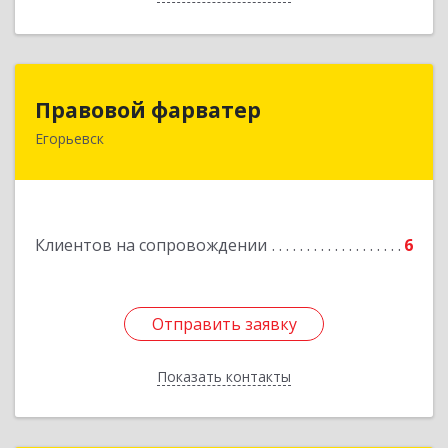
Правовой фарватер
Правовой фарватер
Егорьевск
Подробнее
Клиентов на сопровождении
6
Отправить заявку
Отправить заявку
Показать контакты
Назад