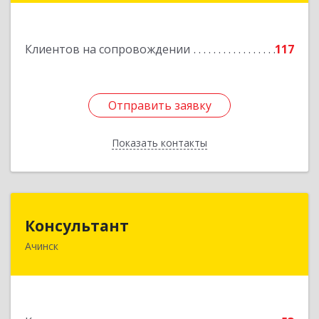
Подробнее
Клиентов на сопровождении
117
Отправить заявку
Отправить заявку
Показать контакты
Назад
Консультант
Консультант
Ачинск
662159, Красноярский край, Ачинск г, Юго-
Восточный район, дом № 21А
Подробнее