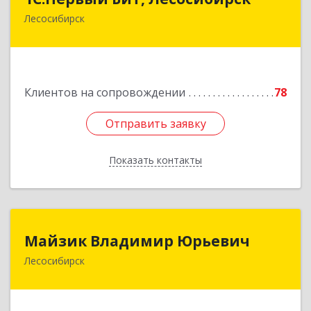
Лесосибирск
662544, Красноярский край, Лесосибирск г,
Привокзальная ул, дом № 12, оф.216
Подробнее
Клиентов на сопровождении
78
Отправить заявку
Отправить заявку
Показать контакты
Назад
Майзик Владимир Юрьевич
Майзик Владимир Юрьевич
Лесосибирск
Подробнее