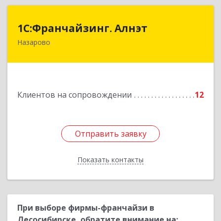
1С:Франчайзинг. Алнэт
1С:Франчайзинг. Алнэт
Назарово
662200, Красноярский край, Назарово г,
Борисенко ул, дом № 11
Подробнее
Клиентов на сопровождении
12
Отправить заявку
Отправить заявку
Показать контакты
Назад
При выборе фирмы-франчайзи в
Лесосибирске, обратите внимание на: