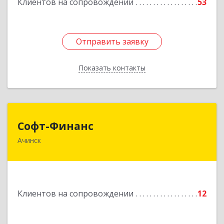
Клиентов на сопровождении
53
Отправить заявку
Отправить заявку
Показать контакты
Назад
Софт-Финанс
Софт-Финанс
Ачинск
662150, Красноярский край, Ачинск г, 1-й мкр,
дом № 55А, корпус 2
Подробнее
Клиентов на сопровождении
12