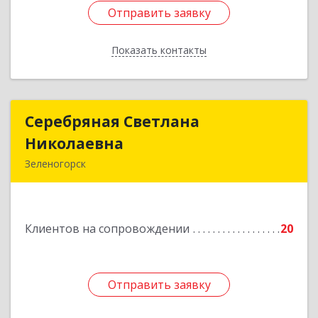
Отправить заявку
Отправить заявку
Показать контакты
Назад
Серебряная Светлана
Серебряная Светлана
Николаевна
Николаевна
Зеленогорск
663690, Краноярский край, Зленогорск г,
Энергетиков, дом № 14, кв.37
Клиентов на сопровождении
20
Подробнее
Отправить заявку
Отправить заявку