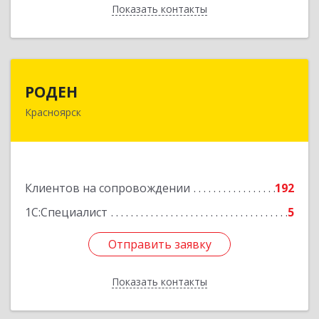
Показать контакты
Назад
РОДЕН
РОДЕН
Красноярск
660064, Красноярский край, Красноярск г, им
Академика Вавилова ул, дом № 1, оф.2-23
Подробнее
Клиентов на сопровождении
192
1С:Специалист
5
Отправить заявку
Отправить заявку
Показать контакты
Назад