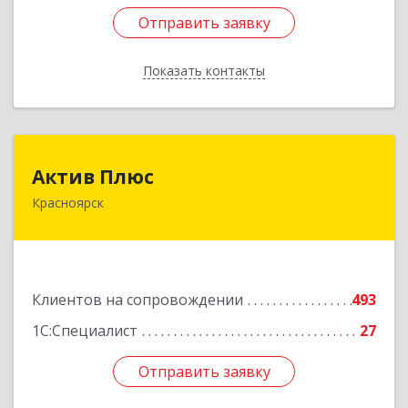
Отправить заявку
Отправить заявку
Показать контакты
Назад
Актив Плюс
Актив Плюс
Красноярск
660017, Красноярский край, Красноярск г,
Обороны ул, дом № 3, оф.220
Подробнее
Клиентов на сопровождении
493
1С:Специалист
27
Отправить заявку
Отправить заявку