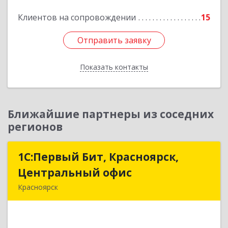
Клиентов на сопровождении
15
Отправить заявку
Отправить заявку
Показать контакты
Назад
Ближайшие партнеры из соседних
регионов
1С:Первый Бит, Красноярск,
1С:Первый Бит, Красноярск,
Центральный офис
Центральный офис
Красноярск
660017, Красноярский край, Красноярск г,
Диктатуры пролетариата ул, дом № 32