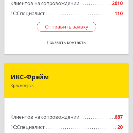
Клиентов на сопровождении
2010
Подробнее
1С:Специалист
110
Отправить заявку
Отправить заявку
Показать контакты
Назад
ИКС-Фрэйм
ИКС-Фрэйм
Красноярск
660077, Красноярский край, Красноярск г,
Батурина ул, дом № 32, пом.4
Подробнее
Клиентов на сопровождении
687
1С:Специалист
20