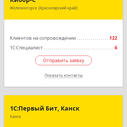
Железногорск (Красноярский край)
662973, Красноярский край, Железногорск г,
Белорусская ул, дом № 30 Б, пом.16
Подробнее
Клиентов на сопровождении
122
1С:Специалист
6
Отправить заявку
Отправить заявку
Показать контакты
Назад
1С:Первый Бит, Канск
1С:Первый Бит, Канск
Канск
663600, Красноярский край, Канск г, 30 лет
ВЛКСМ ул, дом № 20, пом.25