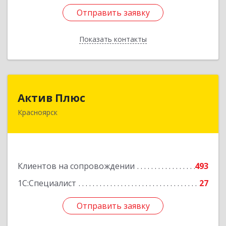
Отправить заявку
Отправить заявку
Показать контакты
Назад
Актив Плюс
Актив Плюс
Красноярск
660017, Красноярский край, Красноярск г,
Обороны ул, дом № 3, оф.220
Подробнее
Клиентов на сопровождении
493
1С:Специалист
27
Отправить заявку
Отправить заявку