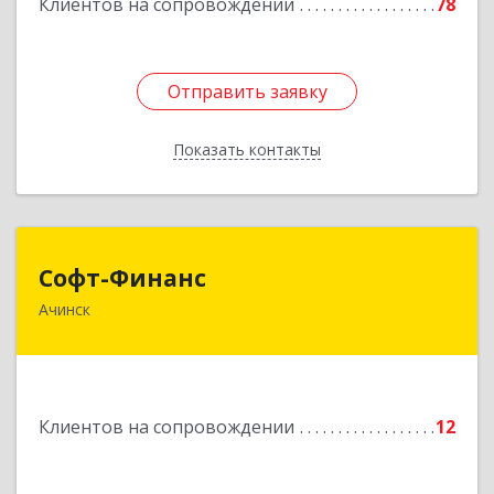
Клиентов на сопровождении
78
Отправить заявку
Отправить заявку
Показать контакты
Назад
Софт-Финанс
Софт-Финанс
Ачинск
662150, Красноярский край, Ачинск г, 1-й мкр,
дом № 55А, корпус 2
Подробнее
Клиентов на сопровождении
12