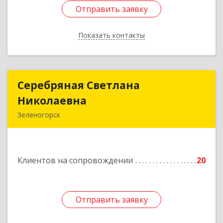
Отправить заявку
Отправить заявку
Показать контакты
Назад
Серебряная Светлана
Серебряная Светлана
Николаевна
Николаевна
Зеленогорск
663690, Краноярский край, Зленогорск г,
Энергетиков, дом № 14, кв.37
Клиентов на сопровождении
20
Подробнее
Отправить заявку
Отправить заявку