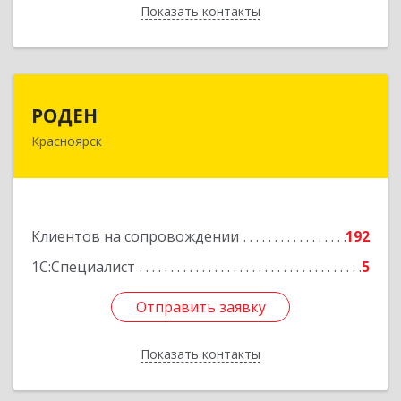
Показать контакты
Назад
РОДЕН
РОДЕН
Красноярск
660064, Красноярский край, Красноярск г, им
Академика Вавилова ул, дом № 1, оф.2-23
Подробнее
Клиентов на сопровождении
192
1С:Специалист
5
Отправить заявку
Отправить заявку
Показать контакты
Назад