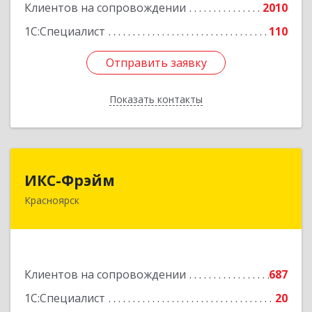
Клиентов на сопровождении
2010
Подробнее
1С:Специалист
110
Отправить заявку
Отправить заявку
Показать контакты
Назад
ИКС-Фрэйм
ИКС-Фрэйм
Красноярск
660077, Красноярский край, Красноярск г,
Батурина ул, дом № 32, пом.4
Подробнее
Клиентов на сопровождении
687
1С:Специалист
20