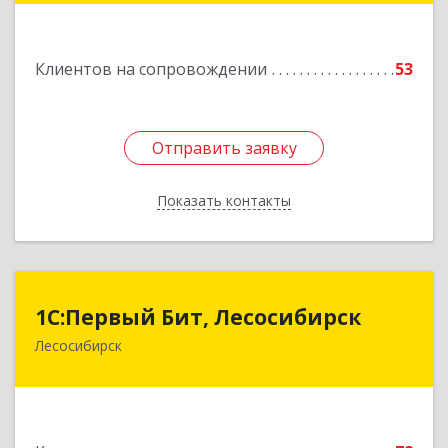
Подробнее
Клиентов на сопровождении
53
Отправить заявку
Отправить заявку
Показать контакты
Назад
1С:Первый Бит, Лесосибирск
1С:Первый Бит, Лесосибирск
Лесосибирск
662544, Красноярский край, Лесосибирск г,
Привокзальная ул, дом № 12, оф.216
Подробнее