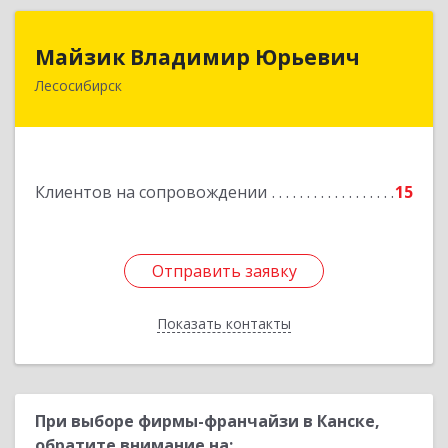
Майзик Владимир Юрьевич
Майзик Владимир Юрьевич
Лесосибирск
Подробнее
Клиентов на сопровождении
15
Отправить заявку
Отправить заявку
Показать контакты
Назад
При выборе фирмы-франчайзи в Канске,
обратите внимание на: