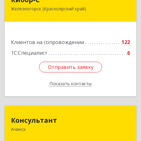
Железногорск (Красноярский край)
662973, Красноярский край, Железногорск г,
Белорусская ул, дом № 30 Б, пом.16
Подробнее
Клиентов на сопровождении
122
1С:Специалист
6
Отправить заявку
Отправить заявку
Показать контакты
Назад
Консультант
Консультант
Ачинск
662159, Красноярский край, Ачинск г, Юго-
Восточный район, дом № 21А