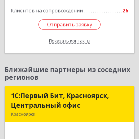
Подробнее
Клиентов на сопровождении
26
Отправить заявку
Отправить заявку
Показать контакты
Назад
Ближайшие партнеры из соседних
регионов
1С:Первый Бит, Красноярск,
1С:Первый Бит, Красноярск,
Центральный офис
Центральный офис
Красноярск
660017, Красноярский край, Красноярск г,
Диктатуры пролетариата ул, дом № 32