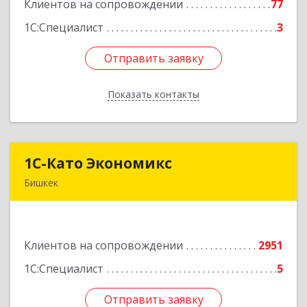
Клиентов на сопровождении
77
Подробнее
1С:Специалист
3
Отправить заявку
Отправить заявку
Показать контакты
Назад
1С-Като Экономикс
1С-Като Экономикс
Бишкек
720021, Кыргызстан, г. Бишкек, ул. Шопокова, д.
89
Клиентов на сопровождении
2951
Подробнее
1С:Специалист
5
Отправить заявку
Отправить заявку