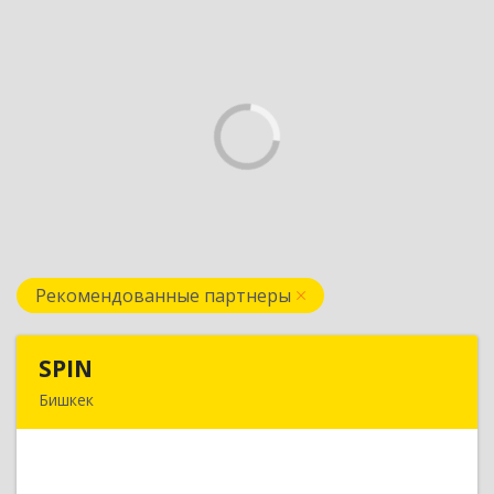
Рекомендованные партнеры
SPIN
SPIN
Бишкек
Кыргызская республика, г.Бишкек, ул.
Усенбаева, 138 А