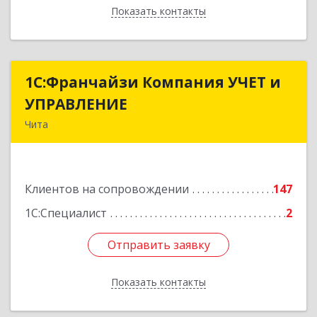
Показать контакты
Назад
1С:Франчайзи Компания УЧЕТ и
1С:Франчайзи Компания УЧЕТ и
УПРАВЛЕНИЕ
УПРАВЛЕНИЕ
Чита
672038, Забайкальский край, Чита г, Нагорная
ул, дом № 81а, пом.1
Клиентов на сопровождении
147
Подробнее
1С:Специалист
2
Отправить заявку
Отправить заявку
Показать контакты
Назад