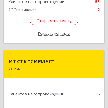
Клиентов на сопровождении
55
1С:Специалист
2
Отправить заявку
Отправить заявку
Показать контакты
Назад
ИТ СТК "СИРИУС"
ИТ СТК "СИРИУС"
Саянск
666303, Иркутская обл, Саянск г, Юбилейный
мкр, дом № 38
Подробнее
Клиентов на сопровождении
36