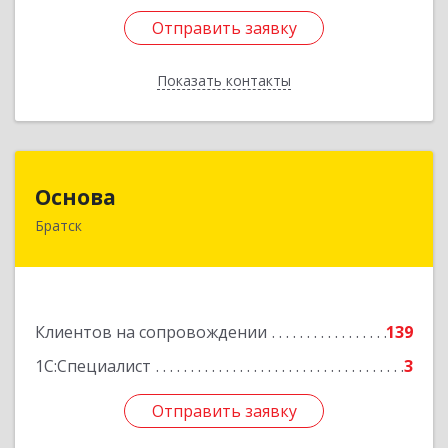
Отправить заявку
Отправить заявку
Показать контакты
Назад
Основа
Основа
Братск
665700, Иркутская обл, Братск г, Ленина
(Центральный ж/р) пр-кт, дом № 6, оф.1001
Подробнее
Клиентов на сопровождении
139
1С:Специалист
3
Отправить заявку
Отправить заявку