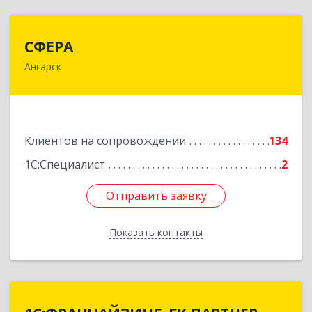
СФЕРА
СФЕРА
Ангарск
665816, Иркутская обл, Ангарск г, 177-й кв-л,
дом № 6, оф.159
Подробнее
Клиентов на сопровождении
134
1С:Специалист
2
Отправить заявку
Отправить заявку
Показать контакты
Назад
1С:ФРАНЧАЙЗИНГ. ГК ПАРТНЕР