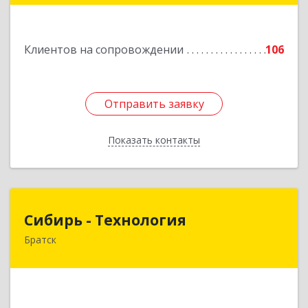
Подробнее
Клиентов на сопровождении
106
Отправить заявку
Отправить заявку
Показать контакты
Назад
Сибирь - Технология
Сибирь - Технология
Братск
665710, Иркутская обл, Братск г, Снежная
(Центральный ж/р) ул, дом № 13
Подробнее