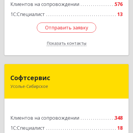
Клиентов на сопровождении
576
1С:Специалист
13
Отправить заявку
Отправить заявку
Показать контакты
Назад
Софтсервис
Софтсервис
Усолье-Сибирское
665451, Иркутская обл, Усолье-Сибирское г,
Интернациональная ул, дом № 87
Подробнее
Клиентов на сопровождении
348
1С:Специалист
18