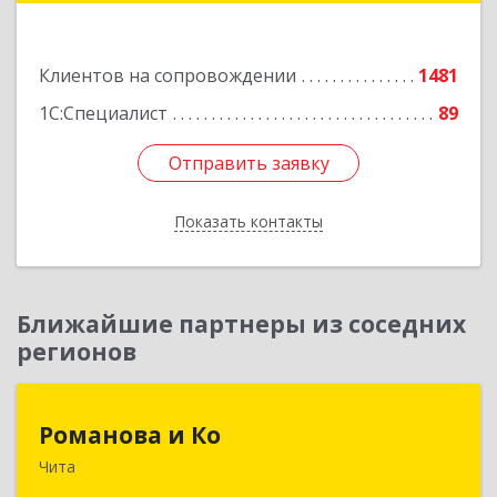
Подробнее
Клиентов на сопровождении
1481
1С:Специалист
89
Отправить заявку
Отправить заявку
Показать контакты
Назад
Ближайшие партнеры из соседних
регионов
Романова и Ко
Романова и Ко
Чита
672000, Забайкальский край, Чита г, Анохина