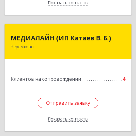
Показать контакты
Назад
МЕДИАЛАЙН (ИП Катаев В. Б.)
МЕДИАЛАЙН (ИП Катаев В. Б.)
Черемхово
665413, Иркутская обл, Черемхово г, Ленина ул,
дом № 5, оф.328
Подробнее
Клиентов на сопровождении
4
Отправить заявку
Отправить заявку
Показать контакты
Назад