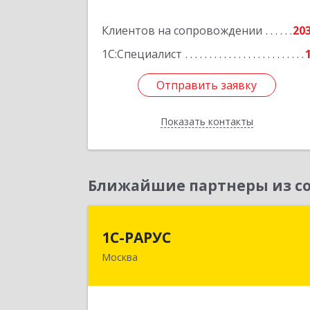
Подробне
Клиентов на сопровождении
20
1С:Специалист
Отправить заявку
Отправить заявку
Показать контакты
Назад
Ближайшие партнеры из со
1С-РАРУ
1С-РАРУС
Москва
127434, Москва г, Дмитровское ш
дом № 9