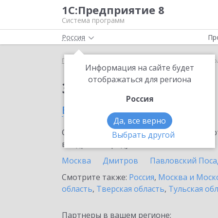
1С:Предприятие 8
Система программ
Россия
Пр
Главная
Сервисы ИТС
1С:Share
1С:Share в Д
Информация на сайте будет
отображаться для региона
Заказать 1С:Share
Россия
в Долгопрудном
Да, все верно
Ознакомьтесь с информационными карт
Выбрать другой
внедрение продукта.
Москва
Дмитров
Павловский Поса
Смотрите также:
Россия
,
Москва и Моск
область
,
Тверская область
,
Тульская об
Партнеры в вашем регионе: