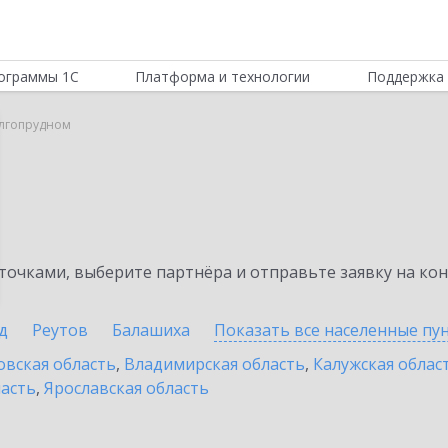
ограммы 1С
Платформа и технологии
Поддержка 
олгопрудном
очками, выберите партнёра и отправьте заявку на ко
д
Реутов
Балашиха
Показать все населенные
пу
овская область
,
Владимирская область
,
Калужская облас
ласть
,
Ярославская область