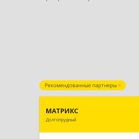
Рекомендованные партнеры
МАТРИК
МАТРИКС
Долгопрудный
141707, Московская обл
Долгопрудный г, Пацаева пр-кт, до
№ 7/1