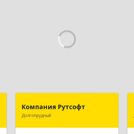
С
Компания Рутсофт
Компания Рутсофт
Долгопрудный
,
141700, Московская обл,
м
Долгопрудный г, Новый Бульвар ул,
0
дом № 22, пом.12