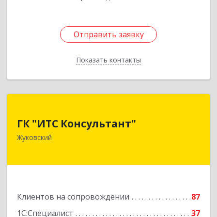
Отправить заявку
Отправить заявку
Показать контакты
Назад
ГК "ИТС Консультант"
ГК "ИТС Консультант"
140181, Московская обл, Жуковский г,
Жуковский
Ломоносова ул, дом № 29А, этаж 2, пом.3
Подробнее
Клиентов на сопровождении
87
1С:Специалист
37