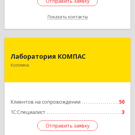
Отправить заявку
Отправить заявку
Показать контакты
Назад
Лаборатория КОМПАС
Лаборатория КОМПАС
140415, Московская обл, Коломна г, Л.Толстого
Коломна
ул, дом № 2
Подробнее
Клиентов на сопровождении
50
1С:Специалист
3
Отправить заявку
Отправить заявку