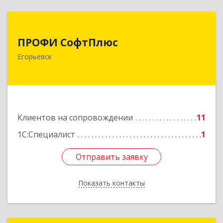
ПРОФИ СофтПлюс
ПРОФИ СофтПлюс
140301, Московская обл, Егорьевск г,
Егорьевск
Парижской Коммуны ул, дом № 1Б, кв.316
Подробнее
Клиентов на сопровождении
11
1С:Специалист
1
Отправить заявку
Отправить заявку
Показать контакты
Назад