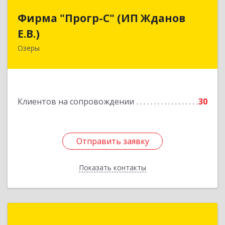
Фирма "Прогр-С" (ИП Жданов
Фирма "Прогр-С" (ИП Жданов
Е.В.)
Е.В.)
Озеры
140563, Московская обл, Озерский р-н, Озеры г,
им Маршала Катукова мкр, дом № 16, кв.27
Подробнее
Клиентов на сопровождении
30
Отправить заявку
Отправить заявку
Показать контакты
Назад
Майджести