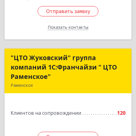
Отправить заявку
Отправить заявку
Показать контакты
Назад
"ЦТО Жуковский" группа
"ЦТО Жуковский" группа
компаний 1С:Франчайзи " ЦТО
компаний 1С:Франчайзи " ЦТО
Раменское"
Раменское"
Раменское
140100, Московская обл, Раменское г, Дергаево
д, Центральная ул, дом № 58А
Клиентов на сопровождении
120
Подробнее