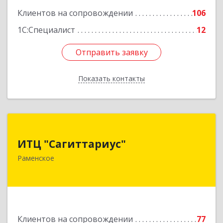
Клиентов на сопровождении
106
1С:Специалист
12
Отправить заявку
Отправить заявку
Показать контакты
Назад
ИТЦ "Сагиттариус"
ИТЦ "Сагиттариус"
140103, Московская обл, Раменское г,
Раменское
Приборостроителей ул, дом № 16А, кв.16
Подробнее
Клиентов на сопровождении
77