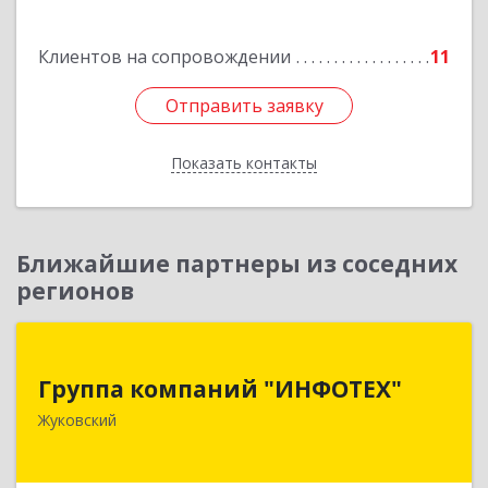
Клиентов на сопровождении
11
Отправить заявку
Отправить заявку
Показать контакты
Назад
Ближайшие партнеры из соседних
регионов
Группа компаний "ИНФОТЕХ"
Группа компаний "ИНФОТЕХ"
140180, Московская обл, Жуковский г, Чкалова
Жуковский
ул, дом № 37
Подробнее