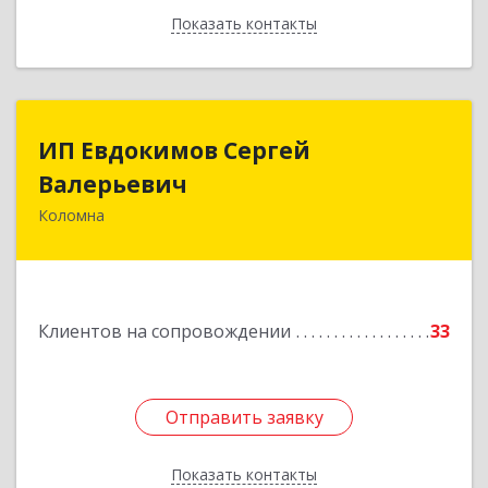
Показать контакты
Назад
ИП Евдокимов Сергей
ИП Евдокимов Сергей
Валерьевич
Валерьевич
Коломна
140400, Московская обл, Коломна г,
Толстикова ул, дом № 1а, кв.9
Подробнее
Клиентов на сопровождении
33
Отправить заявку
Отправить заявку
Показать контакты
Назад