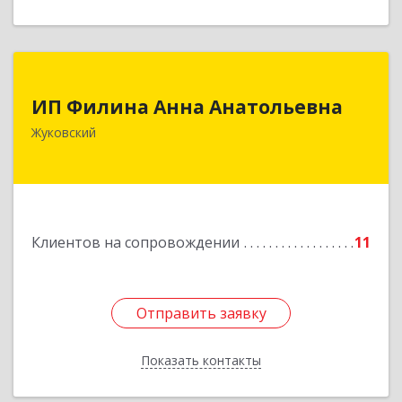
ИП Филина Анна Анатольевна
ИП Филина Анна Анатольевна
140180, Московская обл, Жуковский г,
Жуковский
Баженова ул, дом № 19, кв.20
Подробнее
Клиентов на сопровождении
11
Отправить заявку
Отправить заявку
Показать контакты
Назад