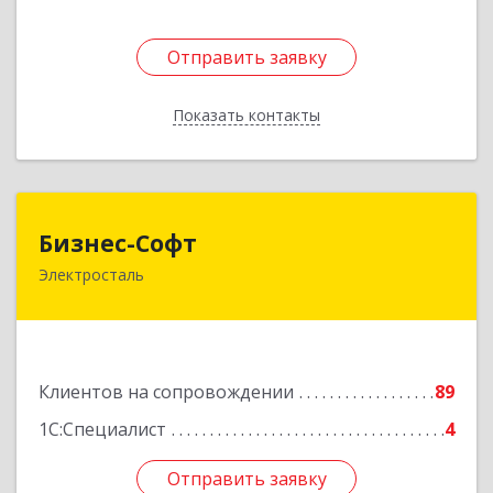
Отправить заявку
Отправить заявку
Показать контакты
Назад
Бизнес-Софт
Бизнес-Софт
Электросталь
144000, Московская обл, Электросталь г, Карла
Маркса ул, дом № 26
Подробнее
Клиентов на сопровождении
89
1С:Специалист
4
Отправить заявку
Отправить заявку