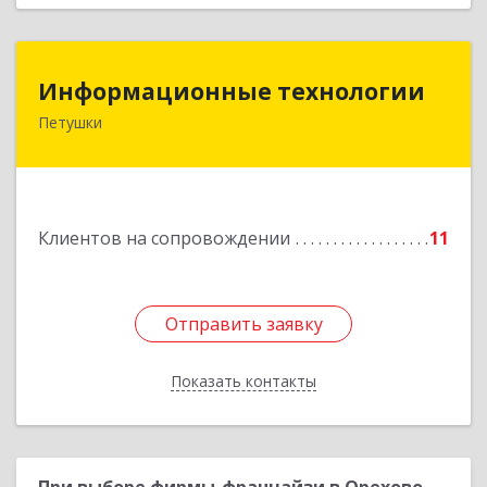
Информационные технологии
Информационные технологии
Петушки
601144, Владимирская обл, Петушки г,
Маяковского ул, дом № 19
Подробнее
Клиентов на сопровождении
11
Отправить заявку
Отправить заявку
Показать контакты
Назад