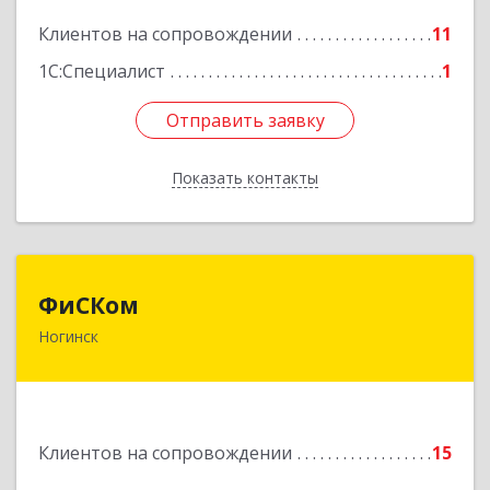
Подробнее
Клиентов на сопровождении
11
1С:Специалист
1
Отправить заявку
Отправить заявку
Показать контакты
Назад
ФиСКом
ФиСКом
Ногинск
142403, Московская обл., г.Ногинск,
ул.Ремесленная, д.1, пом.33
Подробнее
Клиентов на сопровождении
15