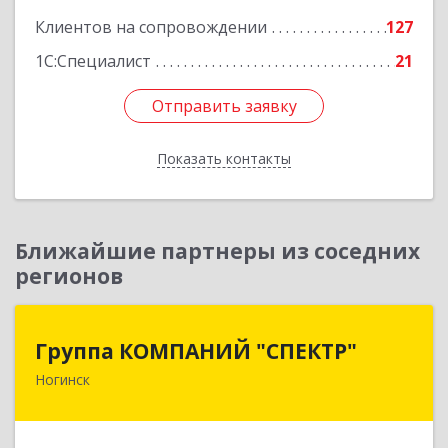
Подробнее
Клиентов на сопровождении
127
1С:Специалист
21
Отправить заявку
Отправить заявку
Показать контакты
Назад
Ближайшие партнеры из соседних
регионов
Группа КОМПАНИЙ "СПЕКТР"
Группа КОМПАНИЙ "СПЕКТР"
Ногинск
142400, Московская обл, г.о.Богородский,
Ногинск г, Рогожская ул, дом № 89, оф.210