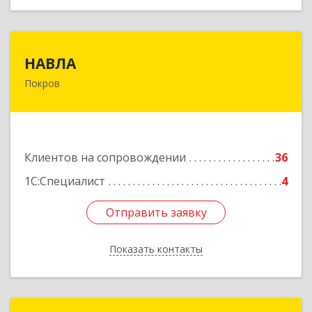
НАВЛА
НАВЛА
Покров
601120, Владимирская обл, Петушинский р-н,
Покров г, Ленина ул, дом № 98, пом.6
Подробнее
Клиентов на сопровождении
36
1С:Специалист
4
Отправить заявку
Отправить заявку
Показать контакты
Назад