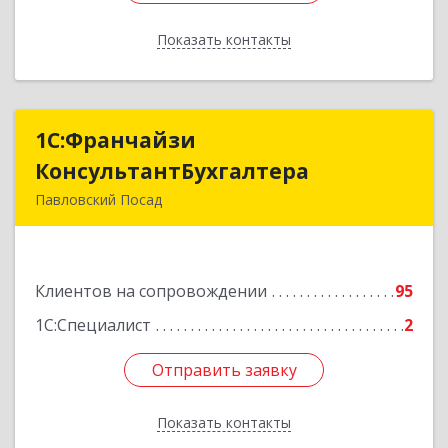
Показать контакты
Назад
1С:Франчайзи
1С:Франчайзи
КонсультантБухгалтера
КонсультантБухгалтера
Павловский Посад
142500, Московская обл, Павловский Посад г,
Каляева ул, дом № 3, оф.38
Клиентов на сопровождении
95
Подробнее
1С:Специалист
2
Отправить заявку
Отправить заявку
Показать контакты
Назад