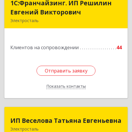
1С:Франчайзинг. ИП Решилин
1С:Франчайзинг. ИП Решилин
Евгений Викторович
Евгений Викторович
Электросталь
144006, Московская обл, Электросталь г,
Ленина пр-кт, дом № 04, корпус 2, кв.39
Клиентов на сопровождении
44
Подробнее
Отправить заявку
Отправить заявку
Показать контакты
Назад
ИП Веселова Татьяна Евгеньевна
ИП Веселова Татьяна Евгеньевна
Электросталь
144000, Московская обл, Электросталь г,