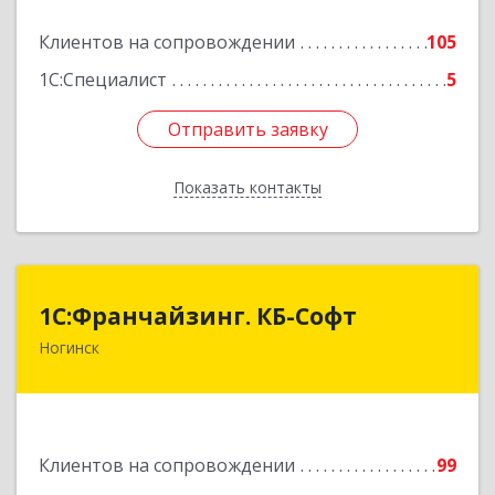
Подробнее
Клиентов на сопровождении
105
1С:Специалист
5
Отправить заявку
Отправить заявку
Показать контакты
Назад
1С:Франчайзинг. КБ-Софт
1С:Франчайзинг. КБ-Софт
Ногинск
142400, Московская обл, г.о Богородский,
Ногинск г, Индустриальная ул, Здание № 41В,
оф.449
Подробнее
Клиентов на сопровождении
99