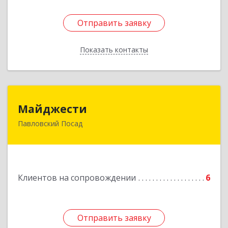
Отправить заявку
Отправить заявку
Показать контакты
Назад
Майджести
Майджести
Павловский Посад
142502, Московская обл, Павлово-Посадский р-
н, Павловский Посад г, Южная ул, дом № 22,
кв.59
Подробнее
Клиентов на сопровождении
6
Отправить заявку
Отправить заявку