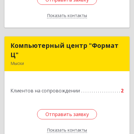
Показать контакты
Назад
Компьютерный центр "Формат
Компьютерный центр "Формат
Ц"
Ц"
Мыски
652840, Кемеровская обл, Мыски г, Вахрушева
ул, д. 7, кв. 48
Клиентов на сопровождении
2
Подробнее
Отправить заявку
Отправить заявку
Показать контакты
Назад