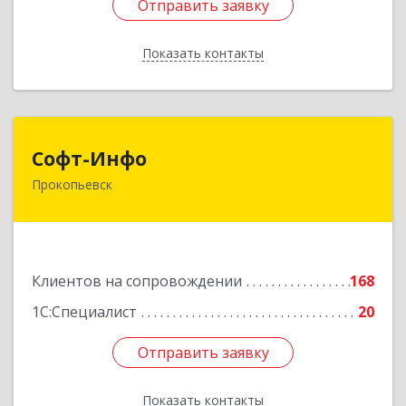
Отправить заявку
Отправить заявку
Показать контакты
Назад
Софт-Инфо
Софт-Инфо
Прокопьевск
653039, Кемеровская область - Кузбасс,
Прокопьевск г, Институтская ул, дом № 9а,
оф.15
Подробнее
Клиентов на сопровождении
168
1С:Специалист
20
Отправить заявку
Отправить заявку
Показать контакты
Назад