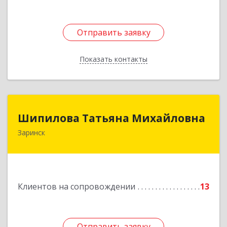
Отправить заявку
Отправить заявку
Показать контакты
Назад
Шипилова Татьяна Михайловна
Шипилова Татьяна Михайловна
Заринск
Подробнее
Клиентов на сопровождении
13
Отправить заявку
Отправить заявку