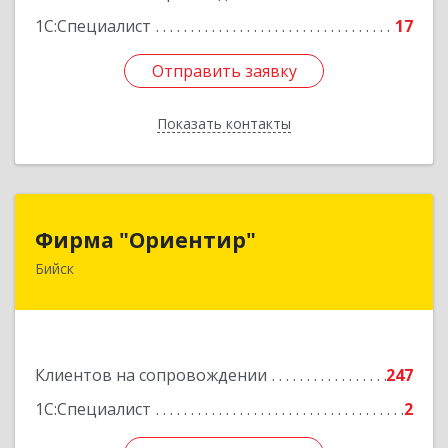
Подробнее
1С:Специалист
17
Отправить заявку
Отправить заявку
Показать контакты
Назад
Фирма "Ориентир"
Фирма "Ориентир"
Бийск
659300, Алтайский край, Бийск г, Сергея Кирова
пр-кт, дом № 3
Подробнее
Клиентов на сопровождении
247
1С:Специалист
2