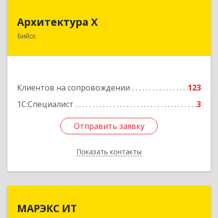
Архитектура Х
Архитектура Х
Бийск
659300, Алтайский край, Бийск г, Турусова ул,
дом № 3
Подробнее
Клиентов на сопровождении
123
1С:Специалист
3
Отправить заявку
Отправить заявку
Показать контакты
Назад
МАРЭКС ИТ
МАРЭКС ИТ