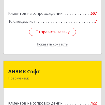
Подробнее
Клиентов на сопровождении
607
1С:Специалист
7
Отправить заявку
Отправить заявку
Показать контакты
Назад
АНВИК Софт
АНВИК Софт
Новокузнецк
654079, Кемеровская область - Кузбасс,
Новокузнецкий г.о, Новокузнецк г,
Куйбышевский р-н, Невского ул, дом № 1, этаж
2
Клиентов на сопровождении
422