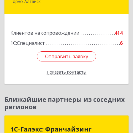
Горно-Алтайск
649006, Алтай Респ, Горно-Алтайск г,
Комсомольская ул, дом № 13
Подробнее
Клиентов на сопровождении
414
1С:Специалист
6
Отправить заявку
Отправить заявку
Показать контакты
Назад
Ближайшие партнеры из соседних
регионов
1С-Галэкс: Франчайзинг
1С-Галэкс: Франчайзинг