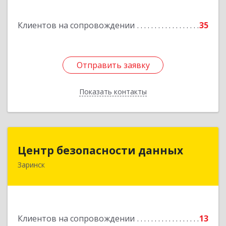
Подробнее
Клиентов на сопровождении
35
Отправить заявку
Отправить заявку
Показать контакты
Назад
Центр безопасности данных
Центр безопасности данных
Заринск
659100, Алтайский край, Заринск г, Таратынова
ул, дом № 11, кв.9
Подробнее
Клиентов на сопровождении
13