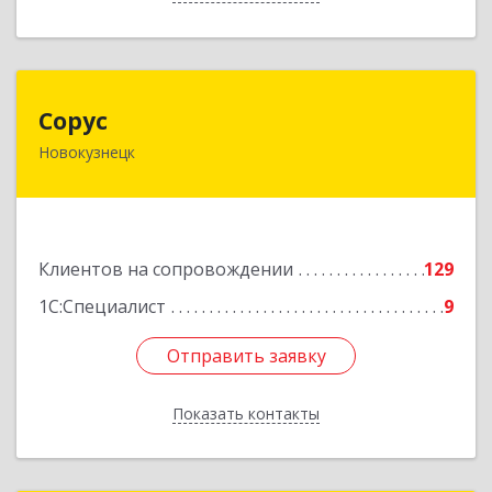
Сорус
Сорус
Новокузнецк
654005, Кемеровская область - Кузбасс,
Новокузнецк г, Строителей пр-кт, дом № 38,
кв.11
Подробнее
Клиентов на сопровождении
129
1С:Специалист
9
Отправить заявку
Отправить заявку
Показать контакты
Назад