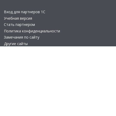
Вход для партнеров 1С
Учебная версия
Стать партнером
Политика конфиденциальности
Замечания по сайту
Другие сайты
Телефон:
+7 (495) 737-92-57
Email:
site_v8@1c.ru
Отдел продаж:
г. Москва
,
улица Селезнёвская, дом 21
© 2026 АО «Группа 1С» (правопреемник «1С»). Все права на сайт
защищены
© 2011- 2026 ООО «1С-Софт» (
о компании
).