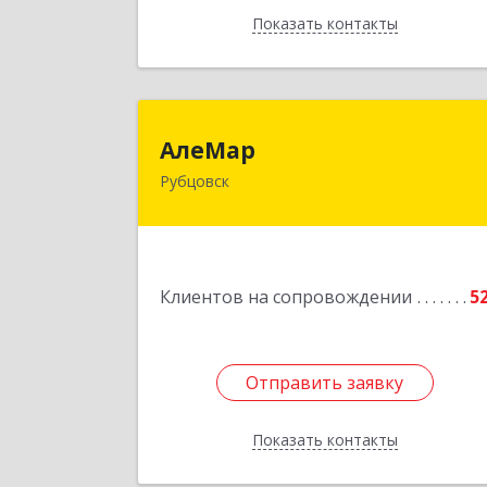
Показать контакты
Назад
АлеМа
АлеМар
Рубцовск
658210, Алтайский край, Рубцовск г
Комсомольская ул, дом № 8
Подробне
Клиентов на сопровождении
5
Отправить заявку
Отправить заявку
Показать контакты
Назад