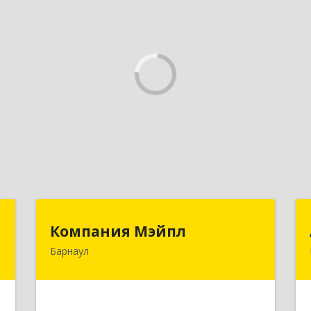
г
Компания Мэйпл
Компания Мэйпл
Барнаул
,
656038, Алтайский край, Барнаул г,
5
Комсомольский пр-кт, дом № 112
е
Подробнее