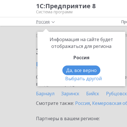
1С:Предприятие 8
Система программ
Россия
Пр
Главная
Сервисы ИТС
1С:СБП B2B
1С:СБП B2
Информация на сайте будет
отображаться для региона
Заказать 1С:СБП B2B
Россия
в Алтайском крае
Да, все верно
Ознакомьтесь с информационными карт
Выбрать другой
внедрение продукта.
Барнаул
Заринск
Бийск
Рубцовск
Смотрите также:
Россия
,
Кемеровская о
Партнеры в вашем регионе: