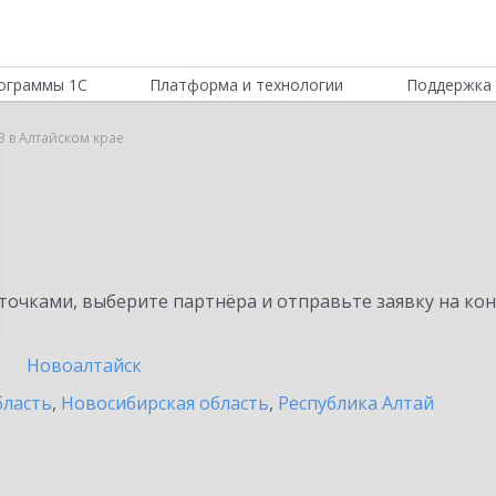
ограммы 1С
Платформа и технологии
Поддержка 
B в Алтайском крае
очками, выберите партнёра и отправьте заявку на ко
Новоалтайск
бласть
,
Новосибирская область
,
Республика Алтай