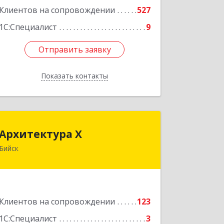
Клиентов на сопровождении
527
1С:Специалист
9
Отправить заявку
Отправить заявку
Показать контакты
Назад
Архитектура Х
Архитектура Х
Бийск
659300, Алтайский край, Бийск г,
Турусова ул, дом № 3
Подробнее
Клиентов на сопровождении
123
1С:Специалист
3