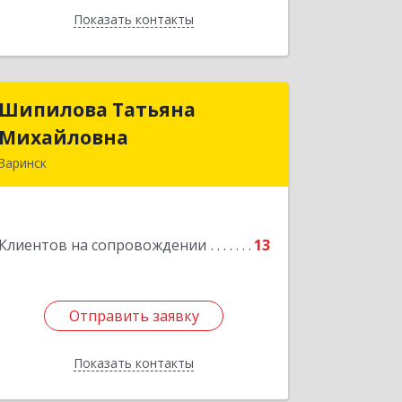
Показать контакты
Назад
Шипилова Татьяна
Шипилова Татьяна
Михайловна
Михайловна
Заринск
Подробнее
Клиентов на сопровождении
13
Отправить заявку
Отправить заявку
Показать контакты
Назад