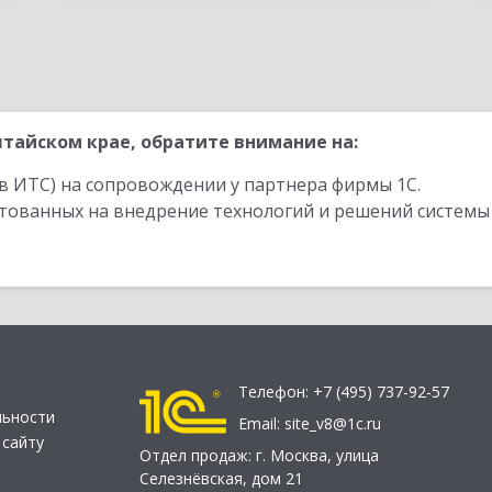
тайском крае, обратите внимание на:
в ИТС) на сопровождении у партнера фирмы 1С.
стованных на внедрение технологий и решений системы
Телефон:
+7 (495) 737-92-57
льности
Email:
site_v8@1c.ru
 сайту
Отдел продаж:
г. Москва
,
улица
Селезнёвская, дом 21