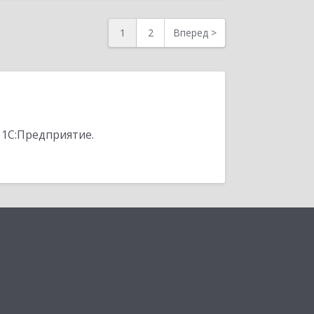
1
2
Вперед
>
 1С:Предприятие.