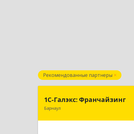
Рекомендованные партнеры
1С-Галэкс: Франчайзин
1С-Галэкс: Франчайзинг
Барнаул
656015, Алтайский край, Барнаул г
Деповская ул, дом № 7, каб.А-10
Подробне