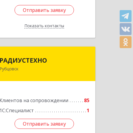
Отправить заявку
Отправить заявку
Показать контакты
Назад
РАДИУСТЕХНО
РАДИУСТЕХНО
Рубцовск
658225, Алтайский край, Рубцовск г,
Ленина пр-кт, дом № 206, оф.427
Подробнее
Клиентов на сопровождении
85
1С:Специалист
1
Отправить заявку
Отправить заявку