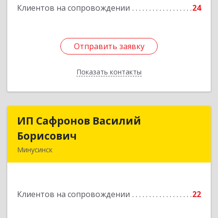
Клиентов на сопровождении
24
Отправить заявку
Отправить заявку
Показать контакты
Назад
ИП Сафронов Василий
ИП Сафронов Василий
Борисович
Борисович
Минусинск
662608, Красноярский край, Минусинск г,
Пушкина ул, дом № 8, кв.2
Клиентов на сопровождении
22
Подробнее