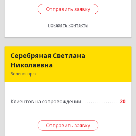
Отправить заявку
Отправить заявку
Показать контакты
Назад
Серебряная Светлана
Серебряная Светлана
Николаевна
Николаевна
Зеленогорск
663690, Краноярский край, Зленогорск г,
Энергетиков, дом № 14, кв.37
Клиентов на сопровождении
20
Подробнее
Отправить заявку
Отправить заявку