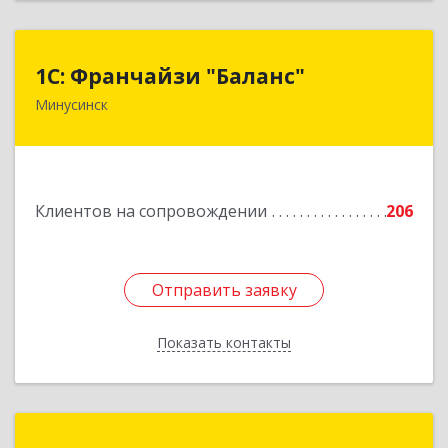
1С: Франчайзи "Баланс"
1С: Франчайзи "Баланс"
Минусинск
662610, Красноярский край, Минусинск г,
Абаканская ул, дом № 43а, пом.14
Подробнее
Клиентов на сопровождении
206
Отправить заявку
Отправить заявку
Показать контакты
Назад
РОДЕН