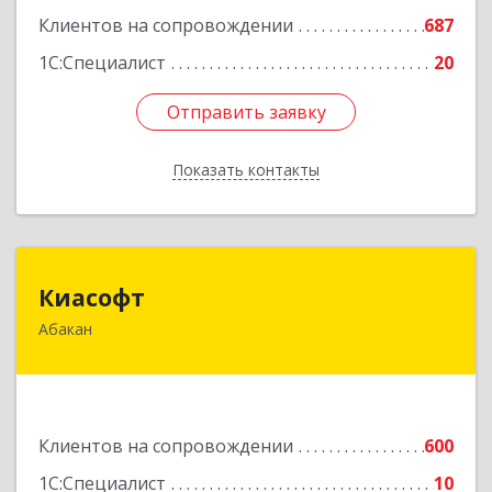
Клиентов на сопровождении
687
1С:Специалист
20
Отправить заявку
Отправить заявку
Показать контакты
Назад
Киасофт
Киасофт
Абакан
655017, Хакасия Респ, Абакан г, Ивана Ярыгина
ул, дом № 34, оф.5
Подробнее
Клиентов на сопровождении
600
1С:Специалист
10