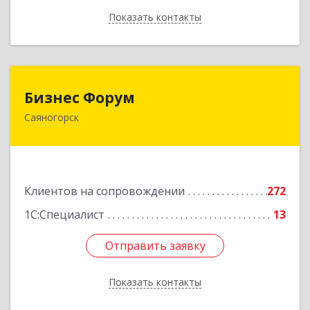
Показать контакты
Назад
Бизнес Форум
Бизнес Форум
Саяногорск
655603, Хакасия Респ, Саяногорск г, Советский
мкр, дом № 2, кв.262
Подробнее
Клиентов на сопровождении
272
1С:Специалист
13
Отправить заявку
Отправить заявку
Показать контакты
Назад