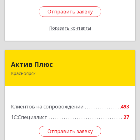
Отправить заявку
Отправить заявку
Показать контакты
Назад
Актив Плюс
Актив Плюс
Красноярск
660017, Красноярский край, Красноярск г,
Обороны ул, дом № 3, оф.220
Подробнее
Клиентов на сопровождении
493
1С:Специалист
27
Отправить заявку
Отправить заявку