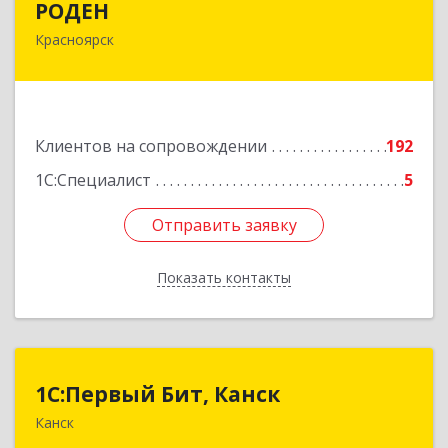
РОДЕН
Красноярск
660064, Красноярский край, Красноярск г, им
Академика Вавилова ул, дом № 1, оф.2-23
Подробнее
Клиентов на сопровождении
192
1С:Специалист
5
Отправить заявку
Отправить заявку
Показать контакты
Назад
1С:Первый Бит, Канск
1С:Первый Бит, Канск
Канск
663600, Красноярский край, Канск г, 30 лет