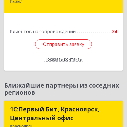
Кызыл
667000, Тыва Респ, Кызыл г, Комсомольская ул,
дом № 20, кв. 2, оф.1
Подробнее
Клиентов на сопровождении
24
Отправить заявку
Отправить заявку
Показать контакты
Назад
Ближайшие партнеры из соседних
регионов
1С:Первый Бит, Красноярск,
1С:Первый Бит, Красноярск,
Центральный офис
Центральный офис
Красноярск