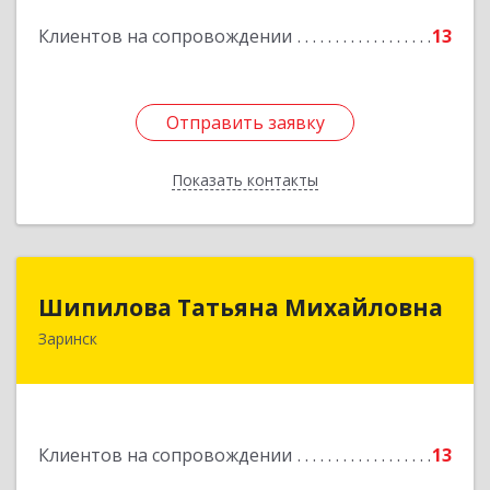
Подробнее
Клиентов на сопровождении
13
Отправить заявку
Отправить заявку
Показать контакты
Назад
Шипилова Татьяна Михайловна
Шипилова Татьяна Михайловна
Заринск
Подробнее
Клиентов на сопровождении
13