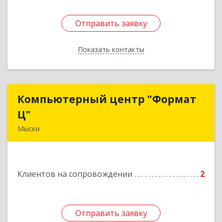
Отправить заявку
Отправить заявку
Показать контакты
Назад
Компьютерный центр "Формат
Компьютерный центр "Формат
Ц"
Ц"
Мыски
652840, Кемеровская обл, Мыски г, Вахрушева
ул, д. 7, кв. 48
Клиентов на сопровождении
2
Подробнее
Отправить заявку
Отправить заявку