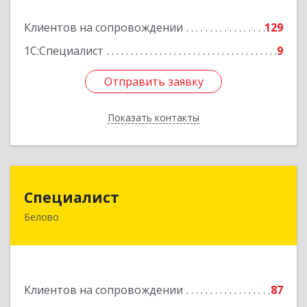
Подробнее
Клиентов на сопровождении
129
1С:Специалист
9
Отправить заявку
Отправить заявку
Показать контакты
Назад
Специалист
Специалист
Белово
Кемеровская обл, Белово г, Ленина ул, дом №
31-2
Подробнее
Клиентов на сопровождении
87