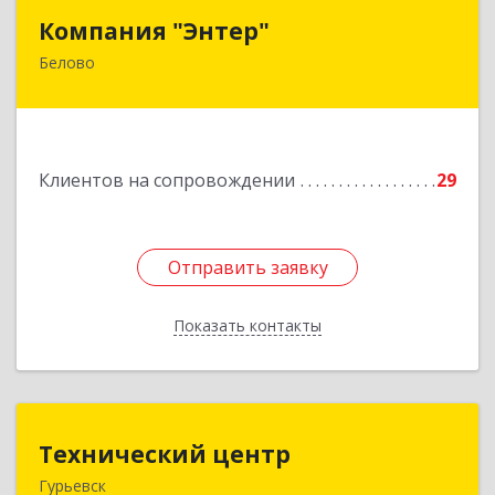
Компания "Энтер"
Компания "Энтер"
Белово
652600, Кемеровская обл, Белово г, Почтовый
пер, дом № 2, пом.2
Подробнее
Клиентов на сопровождении
29
Отправить заявку
Отправить заявку
Показать контакты
Назад
Технический центр
Технический центр
Гурьевск
652780, Кемеровская область - Кузбасс,