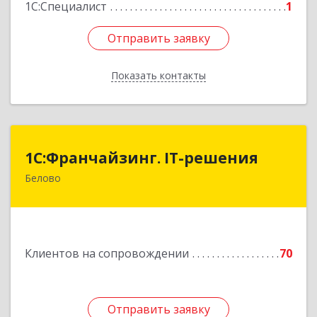
1С:Специалист
1
Отправить заявку
Отправить заявку
Показать контакты
Назад
1С:Франчайзинг. IT-решения
1С:Франчайзинг. IT-решения
Белово
652600, Кемеровская обл, Белово г,
Железнодорожный пер, дом № 27
Подробнее
Клиентов на сопровождении
70
Отправить заявку
Отправить заявку