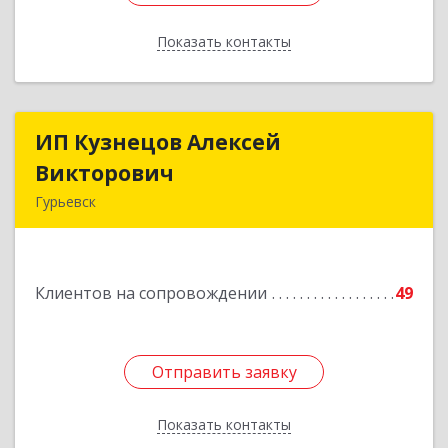
Показать контакты
Назад
ИП Кузнецов Алексей
ИП Кузнецов Алексей
Викторович
Викторович
Гурьевск
652780, Кемеровская обл, Гурьевский р-н,
Гурьевск г, Суворова ул, дом № 32
Клиентов на сопровождении
49
Подробнее
Отправить заявку
Отправить заявку
Показать контакты
Назад