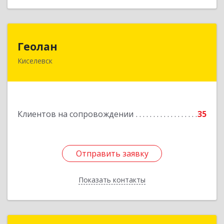
Геолан
Геолан
Киселевск
652700, Кемеровская обл, Киселевск г,
Транспортная ул, дом № 54
Подробнее
Клиентов на сопровождении
35
Отправить заявку
Отправить заявку
Показать контакты
Назад