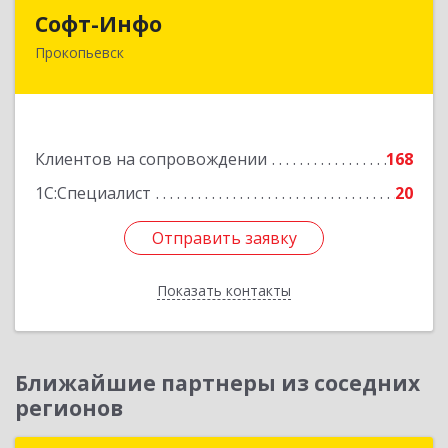
Софт-Инфо
Софт-Инфо
Прокопьевск
653039, Кемеровская область - Кузбасс,
Прокопьевск г, Институтская ул, дом № 9а,
оф.15
Подробнее
Клиентов на сопровождении
168
1С:Специалист
20
Отправить заявку
Отправить заявку
Показать контакты
Назад
Ближайшие партнеры из соседних
регионов