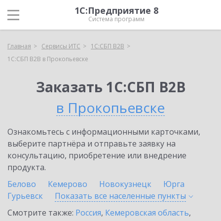
1С:Предприятие 8
Система программ
Главная
Сервисы ИТС
1С:СБП B2B
1С:СБП B2B в Прокопьевске
Заказать 1С:СБП B2B
в Прокопьевске
Ознакомьтесь с информационными карточками,
выберите партнёра и отправьте заявку на
консультацию, приобретение или внедрение
продукта.
Белово
Кемерово
Новокузнецк
Юрга
Гурьевск
Показать все населенные
пункты
Смотрите также:
Россия
,
Кемеровская область
,