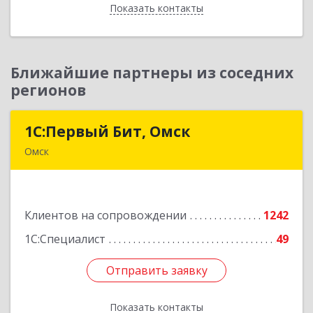
Показать контакты
Назад
Ближайшие партнеры из соседних
регионов
1С:Первый Бит, Омск
1С:Первый Бит, Омск
Омск
644099, Омская обл, Омск г, Гагарина ул, дом №
14, оф.208
Клиентов на сопровождении
1242
Подробнее
1С:Специалист
49
Отправить заявку
Отправить заявку
Показать контакты
Назад