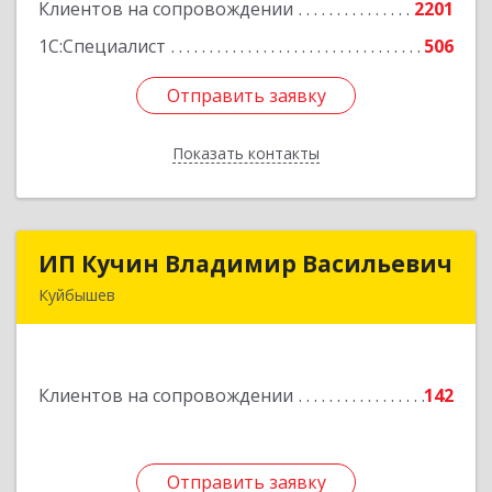
Клиентов на сопровождении
2201
Подробнее
1С:Специалист
506
Отправить заявку
Отправить заявку
Показать контакты
Назад
ИП Кучин Владимир Васильевич
ИП Кучин Владимир Васильевич
Куйбышев
632387, Новосибирская обл, Куйбышев г,
Тургенева ул, дом № 4
Клиентов на сопровождении
142
Подробнее
Отправить заявку
Отправить заявку