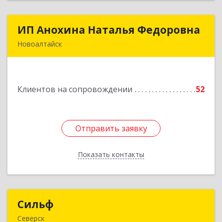
ИП Анохина Наталья Федоровна
ИП Анохина Наталья Федоровна
Новоалтайск
658041, Алтайский край, Новоалтайск г,
Белоярская ул, дом № 132
Клиентов на сопровождении
52
Подробнее
Отправить заявку
Отправить заявку
Показать контакты
Назад
Сильф
Сильф
Северск