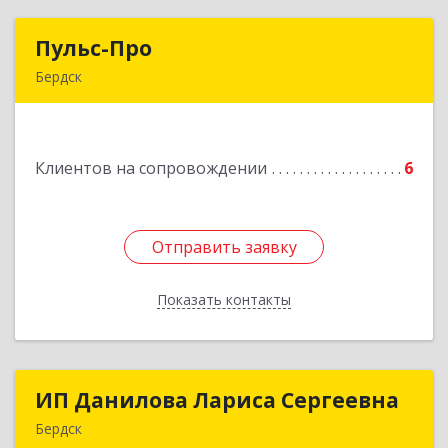
Пульс-Про
Пульс-Про
Бердск
633010, Новосибирская обл, Бердск, Ленина,
дом № 89/8, оф.509
Клиентов на сопровождении
6
Подробнее
Отправить заявку
Отправить заявку
Показать контакты
Назад
ИП Данилова Лариса Сергеевна
ИП Данилова Лариса Сергеевна
Бердск