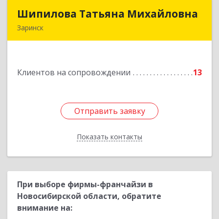
Шипилова Татьяна Михайловна
Шипилова Татьяна Михайловна
Заринск
Подробнее
Клиентов на сопровождении
13
Отправить заявку
Отправить заявку
Показать контакты
Назад
При выборе фирмы-франчайзи в
Новосибирской области, обратите
внимание на: