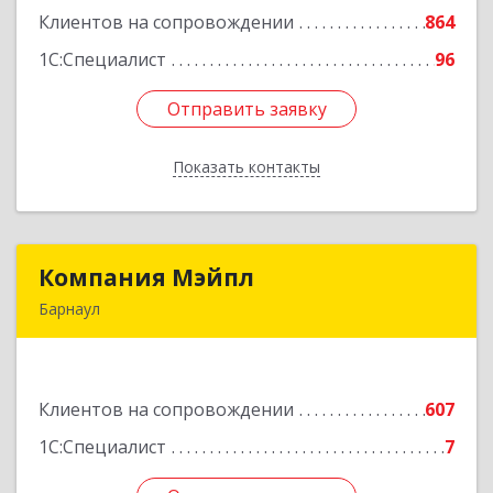
Клиентов на сопровождении
864
Подробнее
1С:Специалист
96
Отправить заявку
Отправить заявку
Показать контакты
Назад
Компания Мэйпл
Компания Мэйпл
Барнаул
656038, Алтайский край, Барнаул г,
Комсомольский пр-кт, дом № 112
Клиентов на сопровождении
607
Подробнее
1С:Специалист
7