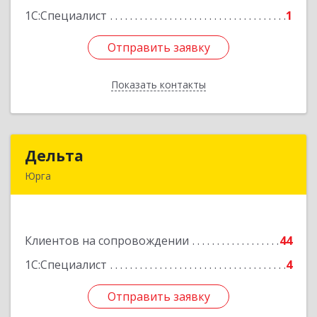
1С:Специалист
1
Отправить заявку
Отправить заявку
Показать контакты
Назад
Дельта
Дельта
Юрга
652050, Кемеровская область - Кузбасс обл,
Юрга г, Ленинградская ул, дом № 52, оф.32
Клиентов на сопровождении
44
Подробнее
1С:Специалист
4
Отправить заявку
Отправить заявку