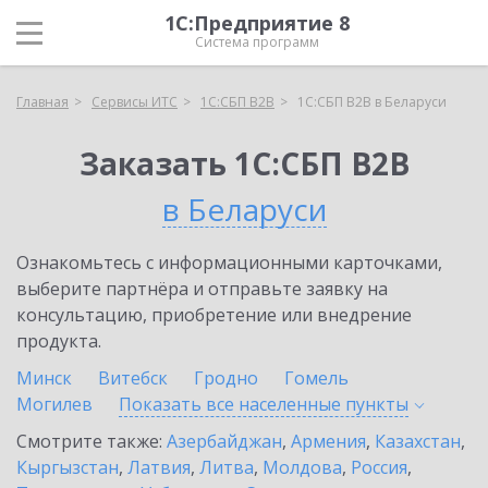
1С:Предприятие 8
Система программ
Главная
Сервисы ИТС
1С:СБП B2B
1С:СБП B2B в Беларуси
Заказать 1С:СБП B2B
в Беларуси
Ознакомьтесь с информационными карточками,
выберите партнёра и отправьте заявку на
консультацию, приобретение или внедрение
продукта.
Минск
Витебск
Гродно
Гомель
Могилев
Показать все населенные
пункты
Смотрите также:
Азербайджан
,
Армения
,
Казахстан
,
Кыргызстан
,
Латвия
,
Литва
,
Молдова
,
Россия
,