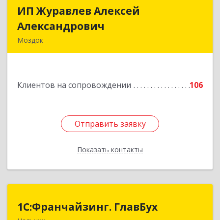
ИП Журавлев Алексей
ИП Журавлев Алексей
Александрович
Александрович
Моздок
363750, Северная Осетия - Алания Респ, Моздок
г, Кирова ул, дом № 41
Клиентов на сопровождении
106
Подробнее
Отправить заявку
Отправить заявку
Показать контакты
Назад
1С:Франчайзинг. ГлавБух
1С:Франчайзинг. ГлавБух