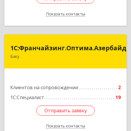
Показать контакты
Назад
:Франчайзинг.Оптима.Азербайджан
1С:Франчайзинг.Оптима.Азербайд
Баку
Азербайджан, Баку, AZ1075, улица Ахмед
Раджабли 156, Пентхаус 63
Подробнее
Клиентов на сопровождении
2
1С:Специалист
19
Отправить заявку
Отправить заявку
Показать контакты
Назад