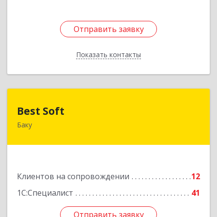
Отправить заявку
Отправить заявку
Показать контакты
Назад
Best Soft
Best Soft
Баку
Азербайджан, Баку, AZ1029, Пр. Г. Алиева 95,
Qafqaz Business Center
Подробнее
Клиентов на сопровождении
12
1С:Специалист
41
Отправить заявку
Отправить заявку