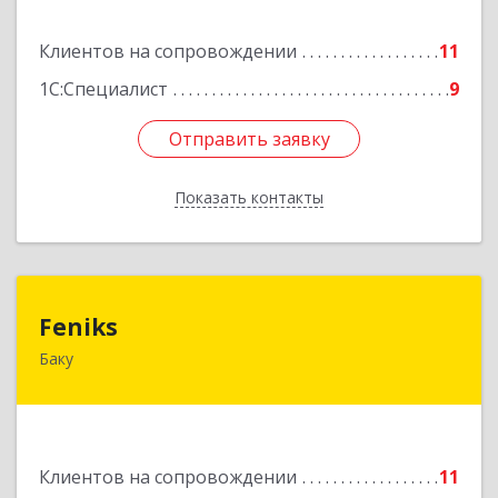
Подробнее
Клиентов на сопровождении
11
1С:Специалист
9
Отправить заявку
Отправить заявку
Показать контакты
Назад
Feniks
Feniks
Баку
AZ1029, Азербайджан, г.Баку, пр. Г. Алиева 187Б,
корпус С, офис 606
Подробнее
Клиентов на сопровождении
11