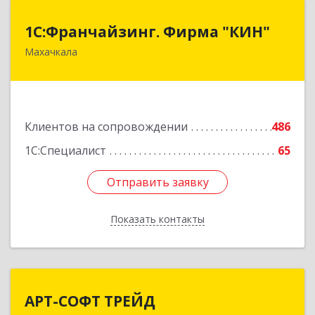
1С:Франчайзинг. Фирма "КИН"
1С:Франчайзинг. Фирма "КИН"
Махачкала
367030, Дагестан Респ, Махачкала г, И.Казака
ул, дом № 31
Подробнее
Клиентов на сопровождении
486
1С:Специалист
65
Отправить заявку
Отправить заявку
Показать контакты
Назад
АРТ-СОФТ ТРЕЙД
АРТ-СОФТ ТРЕЙД