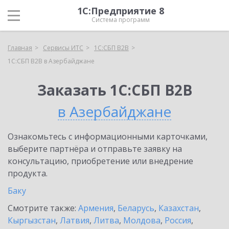
1С:Предприятие 8
Система программ
Главная
Сервисы ИТС
1С:СБП B2B
1С:СБП B2B в Азербайджане
Заказать 1С:СБП B2B
в Азербайджане
Ознакомьтесь с информационными карточками,
выберите партнёра и отправьте заявку на
консультацию, приобретение или внедрение
продукта.
Баку
Смотрите также:
Армения
,
Беларусь
,
Казахстан
,
Кыргызстан
,
Латвия
,
Литва
,
Молдова
,
Россия
,