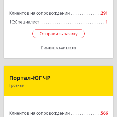
Подробнее
Клиентов на сопровождении
291
1С:Специалист
1
Отправить заявку
Отправить заявку
Показать контакты
Назад
Портал-ЮГ ЧР
Портал-ЮГ ЧР
Грозный
364906, Чеченская Респ, Грозный г, Путина пр-
кт, дом № 30
Подробнее
Клиентов на сопровождении
566