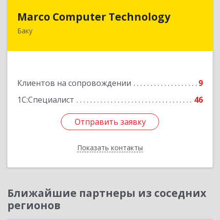
Marco Computer Technology
Marco Computer Technology
Баку
370010, Баку, Азербайджан, ул.Низами, 125/26
Подробнее
Клиентов на сопровождении
9
1С:Специалист
46
Отправить заявку
Отправить заявку
Показать контакты
Назад
Ближайшие партнеры из соседних
регионов