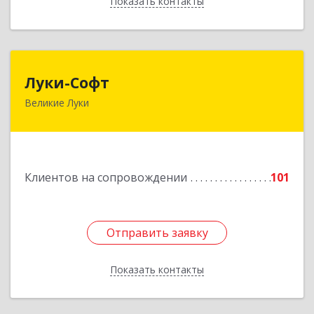
Показать контакты
Назад
Луки-Софт
Луки-Софт
Великие Луки
182113, Псковская обл, Великие Луки г,
Октябрьский пр-кт, дом № 56А, оф.2
Подробнее
Клиентов на сопровождении
101
Отправить заявку
Отправить заявку
Показать контакты
Назад