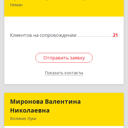
Неман
238710, Калининградская обл, Неман г,
Красноармейская ул, дом № 8, кв.60
Подробнее
Клиентов на сопровождении
21
Отправить заявку
Отправить заявку
Показать контакты
Назад
Миронова Валентина
Миронова Валентина
Николаевна
Николаевна
Великие Луки