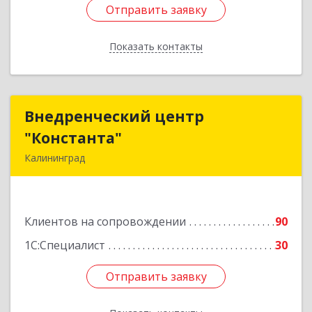
Отправить заявку
Отправить заявку
Показать контакты
Назад
Внедренческий центр
Внедренческий центр
"Константа"
"Константа"
Калининград
236006, Калининградская обл, Калининград г,
К.Маркса ул, дом № 18, оф.701
Клиентов на сопровождении
90
Подробнее
1С:Специалист
30
Отправить заявку
Отправить заявку