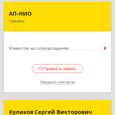
АП-НИО
АП-НИО
Гурьевск
238300 Калининградская обл, Гурьевск г,
Советская ул, дом № 22, кв. № 26
Подробнее
Клиентов на сопровождении
8
Отправить заявку
Отправить заявку
Показать контакты
Назад
Куликов Сергей Викторович
Куликов Сергей Викторович