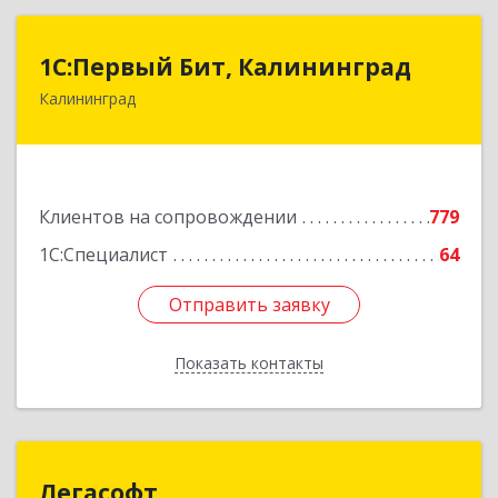
1С:Первый Бит, Калининград
1С:Первый Бит, Калининград
Калининград
236006, Калининградская обл, Калининград г,
Ленинский пр-кт, дом № 30
Подробнее
Клиентов на сопровождении
779
1С:Специалист
64
Отправить заявку
Отправить заявку
Показать контакты
Назад
Легасофт
Легасофт