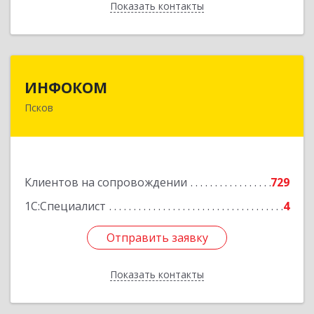
Показать контакты
Назад
ИНФОКОМ
ИНФОКОМ
Псков
180000, Псковская обл, Псков г, Советская ул,
дом № 42г
Подробнее
Клиентов на сопровождении
729
1С:Специалист
4
Отправить заявку
Отправить заявку
Показать контакты
Назад