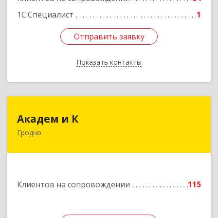
1С:Специалист
1
Отправить заявку
Отправить заявку
Показать контакты
Назад
Академ и К
Академ и К
Гродно
Республика Беларусь, г. Гродно, ул. Мостовая,
д.39
Подробнее
Клиентов на сопровождении
115