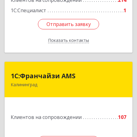
Клиентов на сопровождении
214
1С:Специалист
1
Отправить заявку
Отправить заявку
Показать контакты
Назад
1С:Франчайзи AMS
1С:Франчайзи AMS
Калининград
238325, Калининградская обл, Гурьевский р-н,
Луговое п, Центральная ул, дом № 17
Подробнее
Клиентов на сопровождении
107