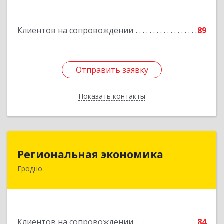
Подробнее
Клиентов на сопровождении
89
Отправить заявку
Отправить заявку
Показать контакты
Назад
Региональная экономика
Региональная экономика
Гродно
БЕЛАРУСЬ , 230002, г.Гродно, ул.Богуцкого, д.5,
каб.6
Подробнее
Клиентов на сопровождении
84