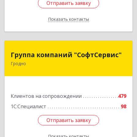
Отправить заявку
Отправить заявку
Показать контакты
Назад
Группа компаний "СофтСервис"
Группа компаний "СофтСервис"
Гродно
230025 г. Гродно, ул. Ленина 5/2
Подробнее
Клиентов на сопровождении
479
1С:Специалист
98
Отправить заявку
Отправить заявку
Показать контакты
Назад