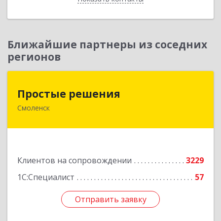
Ближайшие партнеры из соседних
регионов
Простые решения
Простые решения
Смоленск
214015, Смоленская обл, Смоленск г, Большая
Краснофлотская ул, дом № 17
Подробнее
Клиентов на сопровождении
3229
1С:Специалист
57
Отправить заявку
Отправить заявку