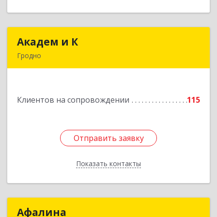
Академ и К
Академ и К
Гродно
Республика Беларусь, г. Гродно, ул. Мостовая,
д.39
Клиентов на сопровождении
115
Подробнее
Отправить заявку
Отправить заявку
Показать контакты
Назад
Афалина
Афалина