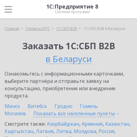
1С:Предприятие 8
Система программ
Главная
Сервисы ИТС
1С:СБП B2B
1С:СБП B2B в Беларуси
Заказать 1С:СБП B2B
в Беларуси
Ознакомьтесь с информационными карточками,
выберите партнёра и отправьте заявку на
консультацию, приобретение или внедрение
продукта.
Минск
Витебск
Гродно
Гомель
Могилев
Показать все населенные
пункты
Смотрите также:
Азербайджан
,
Армения
,
Казахстан
,
Кыргызстан
,
Латвия
,
Литва
,
Молдова
,
Россия
,