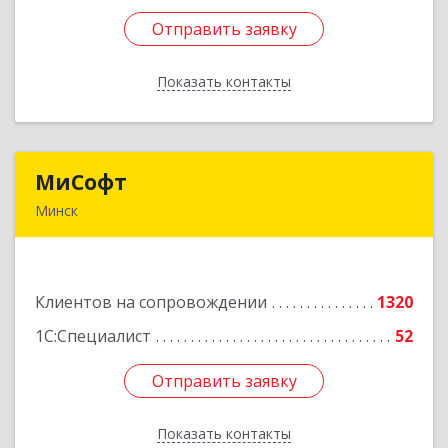
Отправить заявку
Отправить заявку
Показать контакты
Назад
МиСофт
МиСофт
Минск
БЕЛАРУСЬ , 220125, Минск,
ул.Шафарнянская,дом 11, пом 31
Клиентов на сопровождении
1320
Подробнее
1С:Специалист
52
Отправить заявку
Отправить заявку
Показать контакты
Назад