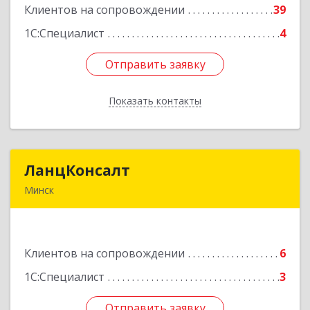
Клиентов на сопровождении
39
Подробнее
1С:Специалист
4
Отправить заявку
Отправить заявку
Показать контакты
Назад
ЛанцКонсалт
ЛанцКонсалт
Минск
ул. Тимирязева 65Б, оф. 603 г.Минск Республика
Беларусь 220035
Клиентов на сопровождении
6
Подробнее
1С:Специалист
3
Отправить заявку
Отправить заявку