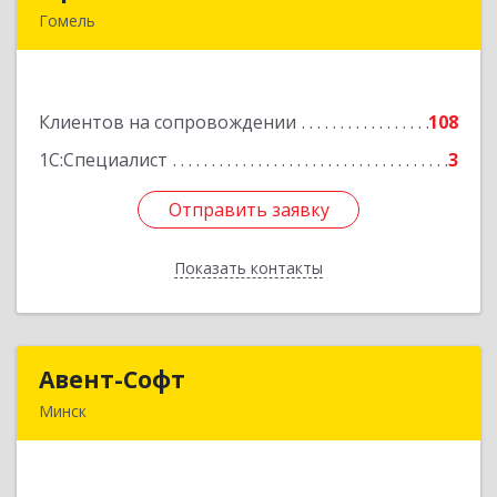
Гомель
246008, Республика Беларусь, г.Гомель,
ул.Барыкина, 149
Клиентов на сопровождении
108
Подробнее
1С:Специалист
3
Отправить заявку
Отправить заявку
Показать контакты
Назад
Авент-Софт
Авент-Софт
Минск
220005, г.Минск, ул. Смолячкова, дом 9, офис
314