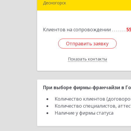
Десногорск
216400, Смоленская обл, Десногорск г
4-й мкр, дом № 7, кв.1
Подробне
Клиентов на сопровождении
5
Отправить заявку
Отправить заявку
Показать контакты
Назад
При выборе фирмы-франчайзи в Го
Количество клиентов (договоро
Количество специалистов, атте
Наличие у фирмы статуса