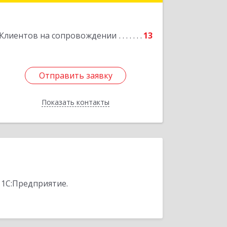
р-н, Железногорск г, Автолюбителей
пер, дом № 5, офис 7
Клиентов на сопровождении
13
Подробнее
Отправить заявку
Отправить заявку
Показать контакты
Назад
 1С:Предприятие.