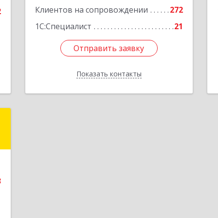
Подробнее
Клиентов на сопровождении
272
2
1С:Специалист
21
Отправить заявку
Отправить заявку
Показать контакты
Назад
т
К
8
е
3