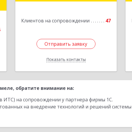
Ленина ул, дом № 92, корпус 1, оф.2-34
,
Подробнее
1
Клиентов на сопровождении
47
е
5
Отправить заявку
Отправить заявку
Показать контакты
Назад
меле, обратите внимание на:
в ИТС) на сопровождении у партнера фирмы 1С.
стованных на внедрение технологий и решений системы