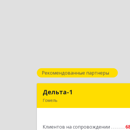
Рекомендованные партнеры
Дельта-1
Дельта-
Гомель
246031, г. Гомель, ул. Рощинская, 2, 
эта
Подробне
Клиентов на сопровождении
6