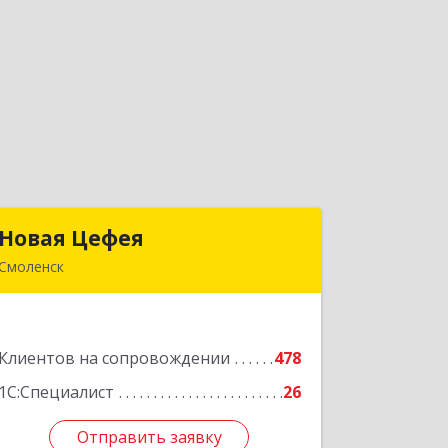
Новая Цефея
Новая Цефея
Смоленск
214018, Смоленская обл, Смоленск г,
Раевского ул, дом № 10
Подробнее
Клиентов на сопровождении
478
1С:Специалист
26
Отправить заявку
Отправить заявку