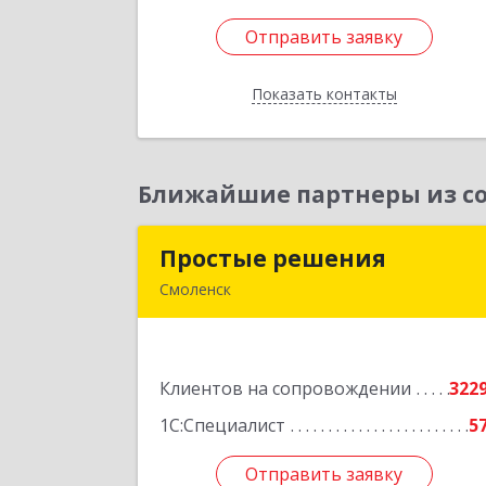
Отправить заявку
Отправить заявку
Показать контакты
Назад
Ближайшие партнеры из со
Простые решения
Простые решени
Смоленск
214015, Смоленская обл, Смоленск г
Большая Краснофлотская ул, дом 
1
Клиентов на сопровождении
322
Подробне
1С:Специалист
5
Отправить заявку
Отправить заявку