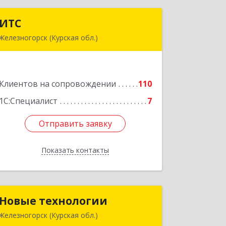
ИТС
ИТС
Железногорск (Курская обл.)
307178, Курская обл, Железногорск г,
Димитрова ул, дом № 3, корпус 5, оф.5
Подробнее
Клиентов на сопровождении
110
1С:Специалист
7
Отправить заявку
Отправить заявку
Показать контакты
Назад
Новые технологии
Новые технологии
Железногорск (Курская обл.)
307170, Курская обл, Железногорский