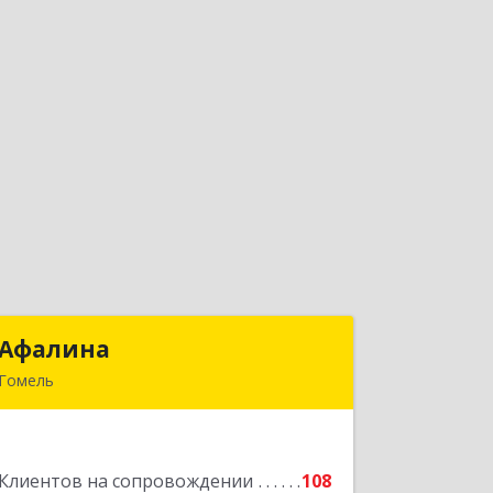
Афалина
Афалина
Гомель
246008, Республика Беларусь,
г.Гомель, ул.Барыкина, 149
Подробнее
Клиентов на сопровождении
108