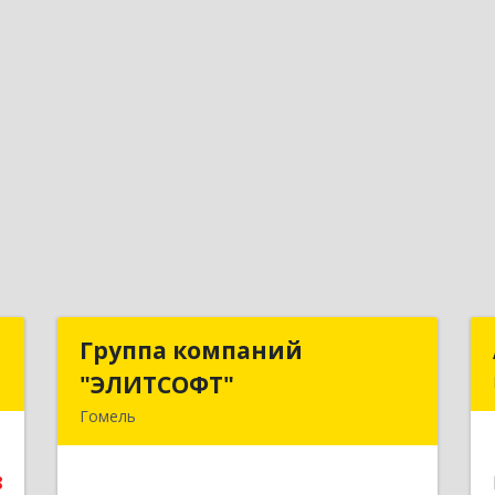
1
Группа компаний
Группа компаний
"ЭЛИТСОФТ"
"ЭЛИТСОФТ"
1
Гомель
ж
246015. Республика Беларусь,
е
г.Гомель, ул. Лепешинского, 9Б
8