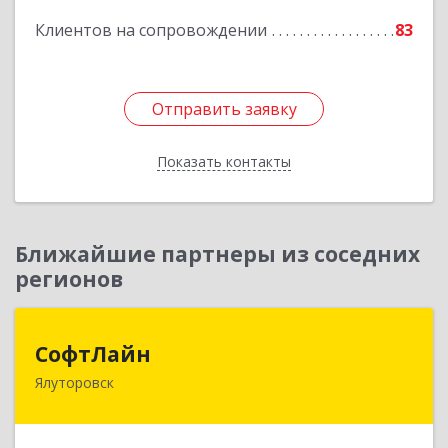
Подробнее
Клиентов на сопровождении
83
Отправить заявку
Отправить заявку
Показать контакты
Назад
Ближайшие партнеры из соседних
регионов
СофтЛайн
СофтЛайн
Ялуторовск
627010, Тюменская обл, Ялуторовский р-н,
Ялуторовск г, Ленина ул, дом № 28