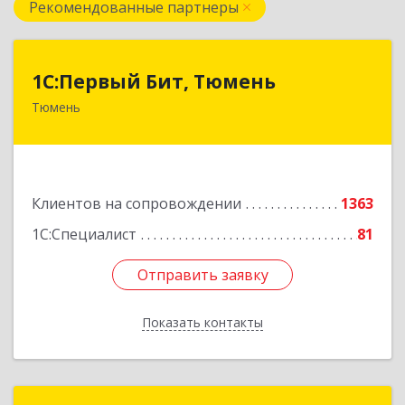
Рекомендованные партнеры
1С:Первый Бит, Тюмень
1С:Первый Бит, Тюмень
Тюмень
625000, Тюменская обл, Тюмень г, Республики
ул, дом № 61, оф.712
Подробнее
Клиентов на сопровождении
1363
1С:Специалист
81
Отправить заявку
Отправить заявку
Показать контакты
Назад