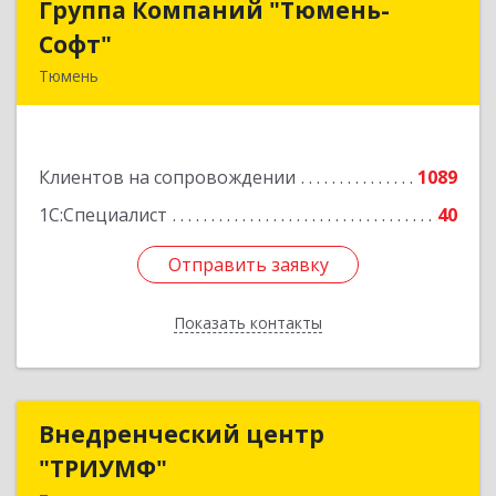
Группа Компаний "Тюмень-
Группа Компаний "Тюмень-
Софт"
Софт"
Тюмень
625048, Тюменская обл, Тюмень г, Салтыкова-
Щедрина ул, дом № 44/4
Клиентов на сопровождении
1089
Подробнее
1С:Специалист
40
Отправить заявку
Отправить заявку
Показать контакты
Назад
Внедренческий центр
Внедренческий центр
"ТРИУМФ"
"ТРИУМФ"