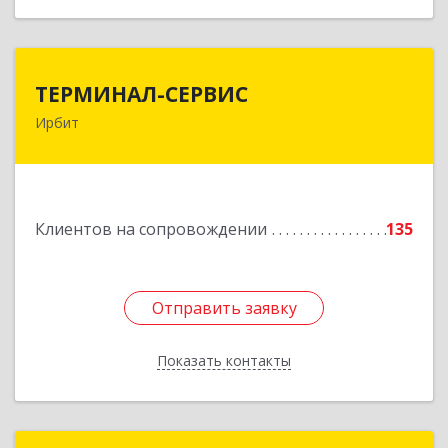
ТЕРМИНАЛ-СЕРВИС
ТЕРМИНАЛ-СЕРВИС
Ирбит
623850, Свердловская обл, Ирбит г,
Пролетарская ул, дом № 7
Подробнее
Клиентов на сопровождении
135
Отправить заявку
Отправить заявку
Показать контакты
Назад