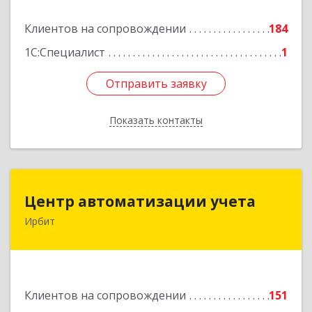
Подробнее
Клиентов на сопровождении
184
1С:Специалист
1
Отправить заявку
Отправить заявку
Показать контакты
Назад
Центр автоматизации учета
Центр автоматизации учета
Ирбит
623854, Свердловская обл, Ирбит г, Маршала
Жукова ул, дом № 3, кв.28
Подробнее
Клиентов на сопровождении
151