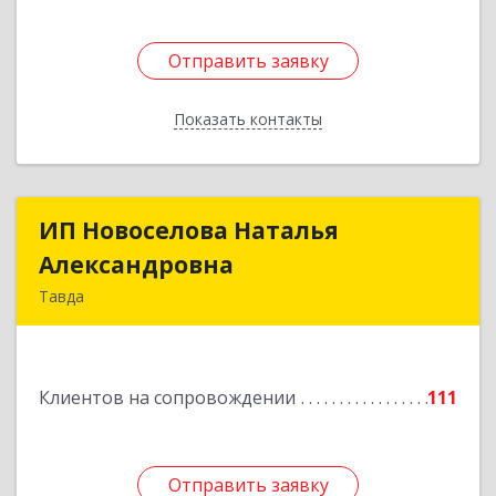
Отправить заявку
Отправить заявку
Показать контакты
Назад
ИП Новоселова Наталья
ИП Новоселова Наталья
Александровна
Александровна
Тавда
623950, Свердловская обл, Тавда г, 9 Мая ул,
дом № 4
Клиентов на сопровождении
111
Подробнее
Отправить заявку
Отправить заявку