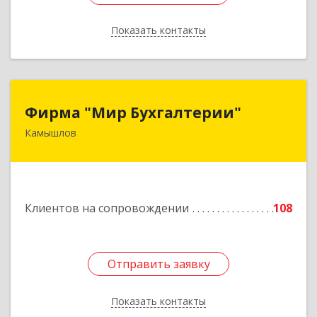
Показать контакты
Назад
Фирма "Мир Бухгалтерии"
Фирма "Мир Бухгалтерии"
Камышлов
624860, Свердловская обл, Камышлов г,
Советская ул, дом № 7
Подробнее
Клиентов на сопровождении
108
Отправить заявку
Отправить заявку
Показать контакты
Назад