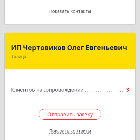
Показать контакты
Назад
ИП Чертовиков Олег Евгеньевич
ИП Чертовиков Олег Евгеньевич
Талица
623640, Свердловская обл, Талица г, Ленина ул,
дом № 73, кв.31
Подробнее
Клиентов на сопровождении
3
Отправить заявку
Отправить заявку
Показать контакты
Назад