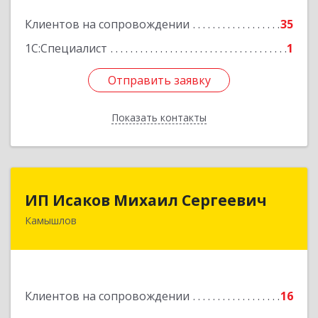
Подробнее
Клиентов на сопровождении
35
1С:Специалист
1
Отправить заявку
Отправить заявку
Показать контакты
Назад
ИП Исаков Михаил Сергеевич
ИП Исаков Михаил Сергеевич
Камышлов
624860, Свердловская обл, Камышлов г, Ленина
ул, дом № 20
Подробнее
Клиентов на сопровождении
16