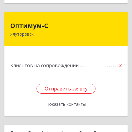
Оптимум-С
Оптимум-С
Ялуторовск
Подробнее
Клиентов на сопровождении
2
Отправить заявку
Отправить заявку
Показать контакты
Назад