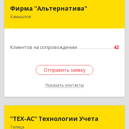
Фирма "Альтернатива"
Фирма "Альтернатива"
Камышлов
624860, Свердловская обл, Камышлов г, Ленина
ул, дом № 30
Подробнее
Клиентов на сопровождении
42
Отправить заявку
Отправить заявку
Показать контакты
Назад
"ТЕХ-АС" Технологии Учета
"ТЕХ-АС" Технологии Учета
Талица
623640, Свердловская обл, Талицкий р-н,