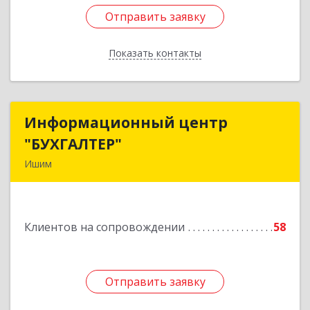
Отправить заявку
Отправить заявку
Показать контакты
Назад
Информационный центр
Информационный центр
"БУХГАЛТЕР"
"БУХГАЛТЕР"
Ишим
627750, Тюменская обл, Ишим г, Советская ул,
дом № 16
Клиентов на сопровождении
58
Подробнее
Отправить заявку
Отправить заявку