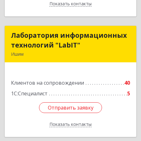
Показать контакты
Назад
Лаборатория информационных
Лаборатория информационных
технологий "LabIT"
технологий "LabIT"
Ишим
627753, Тюменская обл, Ишимский р-н, Ишим г,
Ф.Энгельса ул, дом № 26
Клиентов на сопровождении
40
Подробнее
1С:Специалист
5
Отправить заявку
Отправить заявку
Показать контакты
Назад