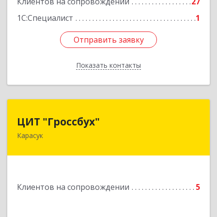
Клиентов на сопровождении
27
1С:Специалист
1
Отправить заявку
Отправить заявку
Показать контакты
Назад
ЦИТ "Гроссбух"
ЦИТ "Гроссбух"
Карасук
632861, Новосибирская обл, Карасукский р-н,
Карасук г, Сорокина ул, дом № 9, оф.3
Подробнее
Клиентов на сопровождении
5