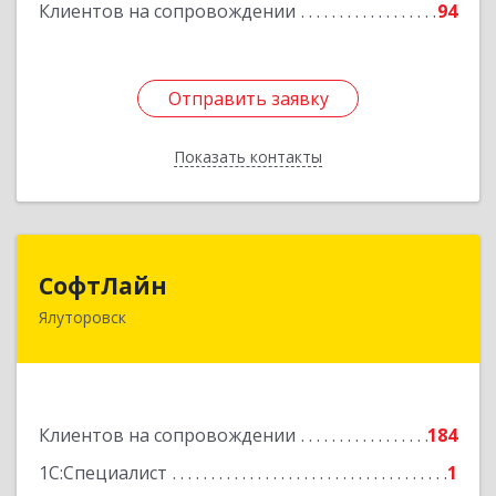
Клиентов на сопровождении
94
Отправить заявку
Отправить заявку
Показать контакты
Назад
СофтЛайн
СофтЛайн
Ялуторовск
627010, Тюменская обл, Ялуторовский р-н,
Ялуторовск г, Ленина ул, дом № 28
Подробнее
Клиентов на сопровождении
184
1С:Специалист
1