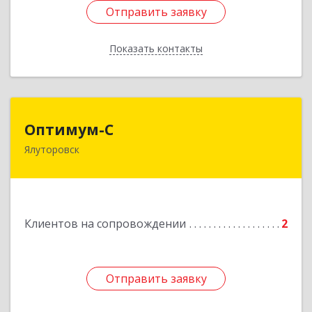
Отправить заявку
Отправить заявку
Показать контакты
Назад
Оптимум-С
Оптимум-С
Ялуторовск
Подробнее
Клиентов на сопровождении
2
Отправить заявку
Отправить заявку