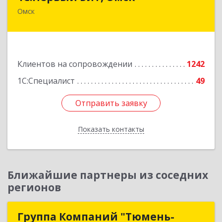
Омск
644099, Омская обл, Омск г, Гагарина ул, дом №
14, оф.208
Подробнее
Клиентов на сопровождении
1242
1С:Специалист
49
Отправить заявку
Отправить заявку
Показать контакты
Назад
Ближайшие партнеры из соседних
регионов
Группа Компаний "Тюмень-
Группа Компаний "Тюмень-