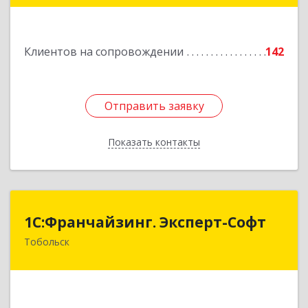
Подробнее
Клиентов на сопровождении
142
Отправить заявку
Отправить заявку
Показать контакты
Назад
1С:Франчайзинг. Эксперт-Софт
1С:Франчайзинг. Эксперт-Софт
Тобольск
626150, Тюменская обл, Тобольск г, 7-й мкр,
дом № 39, пом.8
Подробнее