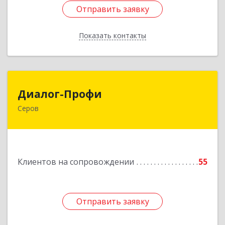
Отправить заявку
Отправить заявку
Показать контакты
Назад
Диалог-Профи
Диалог-Профи
Серов
624980, Свердловская обл, Серов г, Короленко
ул, дом № 7/29, кв.2
Подробнее
Клиентов на сопровождении
55
Отправить заявку
Отправить заявку