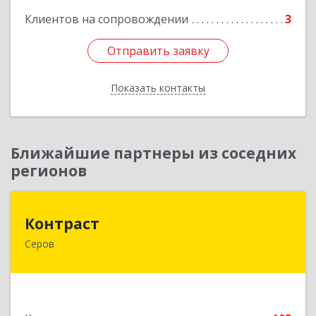
Клиентов на сопровождении
3
Отправить заявку
Отправить заявку
Показать контакты
Назад
Ближайшие партнеры из соседних
регионов
Контраст
Контраст
Серов
624993, Свердловская обл, Серов г, Ленина ул,
дом № 187
Подробнее