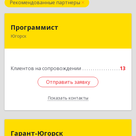
Рекомендованные партнеры
Программист
Программист
Югорск
628264, Ханты-Мансийский Автономный округ
- Югра АО, Югорск г, микрорайон Югорск-2,
дом № 1, кв.27
Подробнее
Клиентов на сопровождении
13
Отправить заявку
Отправить заявку
Показать контакты
Назад
Гарант-Югорск
Гарант-Югорск