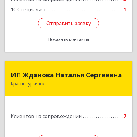
Подробнее
1С:Специалист
1
Отправить заявку
Отправить заявку
Показать контакты
Назад
ИП Жданова Наталья Сергеевна
ИП Жданова Наталья Сергеевна
Краснотурьинск
Подробнее
Клиентов на сопровождении
7