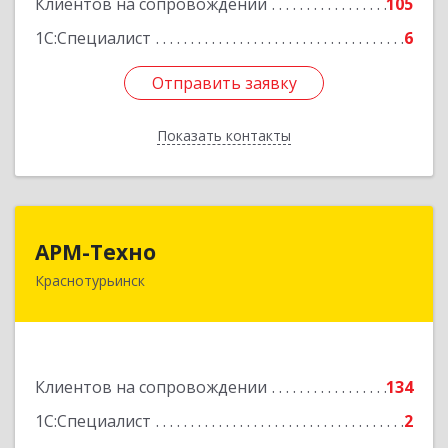
Клиентов на сопровождении
105
1С:Специалист
6
Отправить заявку
Отправить заявку
Показать контакты
Назад
АРМ-Техно
АРМ-Техно
Краснотурьинск
624447, Свердловская обл, Краснотурьинск г,
Чкалова ул, дом № 4, оф.119
Подробнее
Клиентов на сопровождении
134
1С:Специалист
2