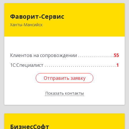
Фаворит-Сервис
Фаворит-Сервис
Ханты-Мансийск
628011, Ханты-Мансийский Автономный округ
- Югра АО, Ханты-Мансийск г, Гагарина ул, дом
№ 118/1, кв.2
Подробнее
Клиентов на сопровождении
55
1С:Специалист
1
Отправить заявку
Отправить заявку
Показать контакты
Назад
БизнесСофт
БизнесСофт