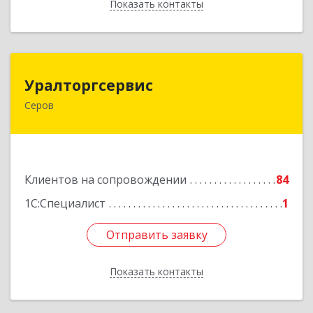
Показать контакты
Назад
Уралторгсервис
Уралторгсервис
Серов
624980, Свердловская обл, Серов г, Кирова ул,
дом № 2
Подробнее
Клиентов на сопровождении
84
1С:Специалист
1
Отправить заявку
Отправить заявку
Показать контакты
Назад