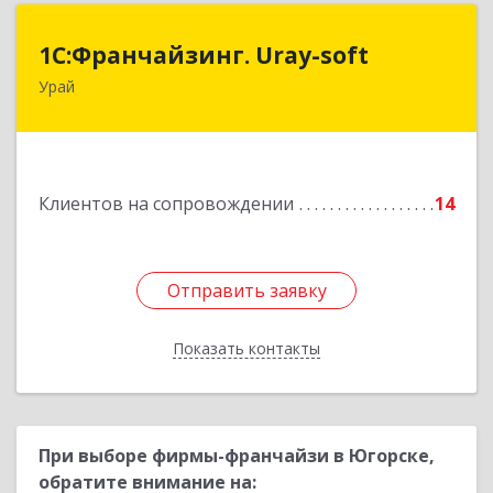
1С:Франчайзинг. Uray-soft
1С:Франчайзинг. Uray-soft
Урай
628284, Ханты-Мансийский Автономный округ
- Югра АО, Урай г, 2-й мкр, дом № 89а, кв.2
Подробнее
Клиентов на сопровождении
14
Отправить заявку
Отправить заявку
Показать контакты
Назад
При выборе фирмы-франчайзи в Югорске,
обратите внимание на: