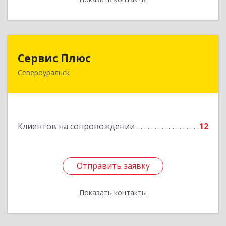
Сервис Плюс
Сервис Плюс
Североуральск
624480, Свердловская обл, Североуральск г,
Ленина ул, дом № 10, кв.оф.1
Подробнее
Клиентов на сопровождении
12
Отправить заявку
Отправить заявку
Показать контакты
Назад