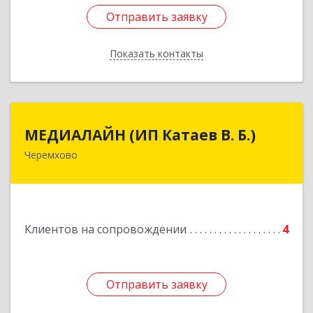
Отправить заявку
Отправить заявку
Показать контакты
Назад
МЕДИАЛАЙН (ИП Катаев В. Б.)
МЕДИАЛАЙН (ИП Катаев В. Б.)
Черемхово
665413, Иркутская обл, Черемхово г, Ленина ул,
дом № 5, оф.328
Подробнее
Клиентов на сопровождении
4
Отправить заявку
Отправить заявку