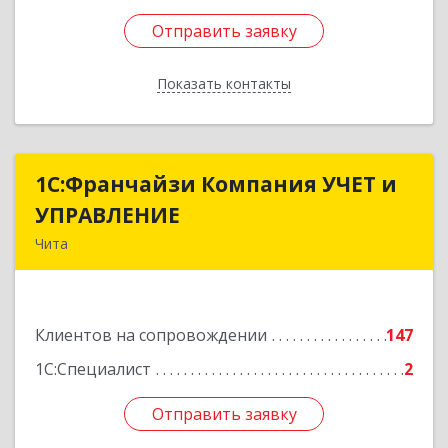
Отправить заявку
Отправить заявку
Показать контакты
Назад
1С:Франчайзи Компания УЧЕТ и
1С:Франчайзи Компания УЧЕТ и
УПРАВЛЕНИЕ
УПРАВЛЕНИЕ
Чита
672038, Забайкальский край, Чита г, Нагорная
ул, дом № 81а, пом.1
Клиентов на сопровождении
147
Подробнее
1С:Специалист
2
Отправить заявку
Отправить заявку