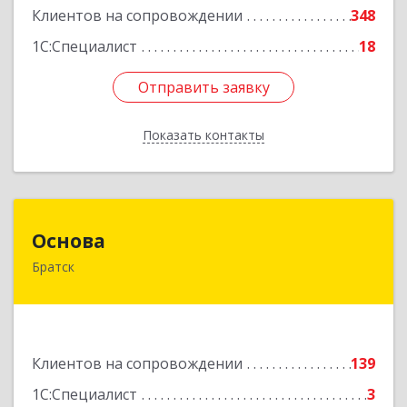
Клиентов на сопровождении
348
1С:Специалист
18
Отправить заявку
Отправить заявку
Показать контакты
Назад
Основа
Основа
Братск
665700, Иркутская обл, Братск г, Ленина
(Центральный ж/р) пр-кт, дом № 6, оф.1001
Подробнее
Клиентов на сопровождении
139
1С:Специалист
3