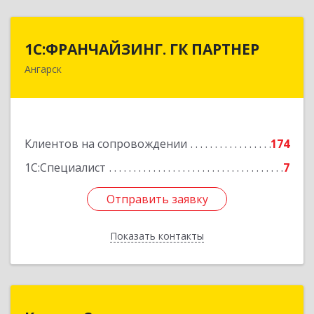
1С:ФРАНЧАЙЗИНГ. ГК ПАРТНЕР
1С:ФРАНЧАЙЗИНГ. ГК ПАРТНЕР
Ангарск
665813, Иркутская обл, Ангарск г, 81 кв-л,
строение 3, оф.104
Подробнее
Клиентов на сопровождении
174
1С:Специалист
7
Отправить заявку
Отправить заявку
Показать контакты
Назад
КомпасСпециалиста