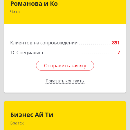
Романова и Ко
Чита
672000, Забайкальский край, Чита г, Анохина
ул, дом № 91, оф.703, а/я 1062
Подробнее
Клиентов на сопровождении
891
1С:Специалист
7
Отправить заявку
Отправить заявку
Показать контакты
Назад
Бизнес Ай Ти
Бизнес Ай Ти
Братск
665717, Иркутская обл, Братск г, Центральный