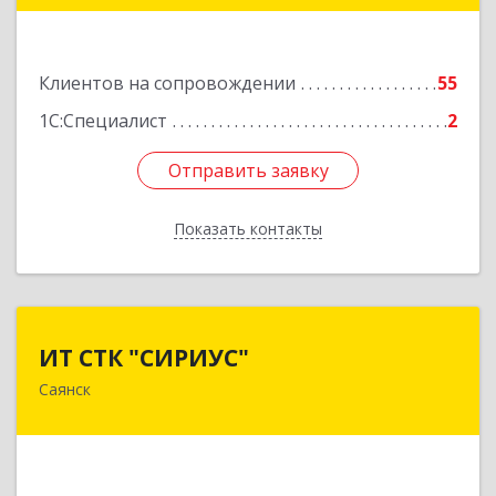
Подробнее
Клиентов на сопровождении
55
1С:Специалист
2
Отправить заявку
Отправить заявку
Показать контакты
Назад
ИТ СТК "СИРИУС"
ИТ СТК "СИРИУС"
Саянск
666303, Иркутская обл, Саянск г, Юбилейный
мкр, дом № 38
Подробнее