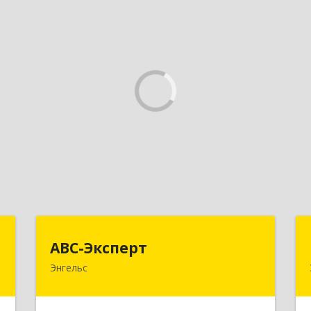
с
АВС-Эксперт
АВС-Эксперт
Энгельс
н
413105, Саратовская обл, Энгельс г,
,
Минская ул, дом № 18/1
5