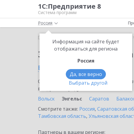
1С:Предприятие 8
Система программ
Россия
Пр
Главная
Сервисы ИТС
1С:Распознавание речи
Информация на сайте будет
отображаться для региона
Заказать 1С:Распозн
Россия
в Энгельсе
Да, все верно
Ознакомьтесь с информационными карт
Выбрать другой
внедрение продукта.
Вольск
Энгельс
Саратов
Балако
Смотрите также:
Россия
,
Саратовская о
Тамбовская область
,
Ульяновская облас
Партнеры в вашем регионе: