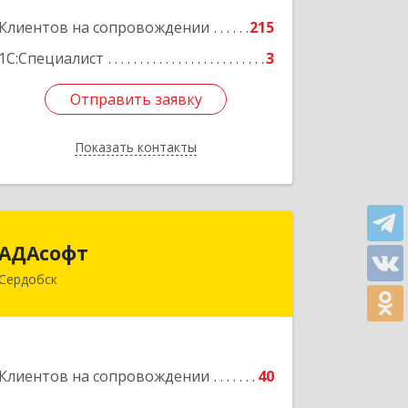
Подробнее
Клиентов на сопровождении
215
1С:Специалист
3
Отправить заявку
Отправить заявку
Показать контакты
Назад
АДАсофт
АДАсофт
Сердобск
442894, Пензенская обл, Сердобск г,
Чайковского ул, дом № 96А, кв.6
Подробнее
Клиентов на сопровождении
40