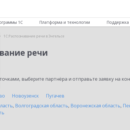
ограммы 1С
Платформа и технологии
Поддержка 
1С:Распознавание речи в Энгельсе
авание речи
очками, выберите партнёра и отправьте заявку на ко
во
Новоузенск
Пугачев
бласть
,
Волгоградская область
,
Воронежская область
,
Пе
ть