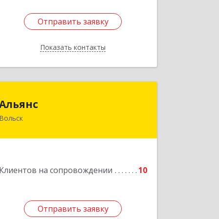
Отправить заявку
Отправить заявку
Показать контакты
Назад
Альянс
Альянс
Вольск
412900, Саратовская обл, Вольск г,
Клочкова ул, дом № 83а
Подробнее
Клиентов на сопровождении
10
Отправить заявку
Отправить заявку