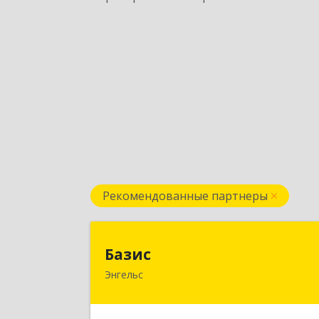
Рекомендованные партнеры
Бази
Базис
Энгельс
413100, Саратовская обл, м.р-
Энгельсский, г.п. город Энгельс
Энгельс г, Тихая ул, дом № 5