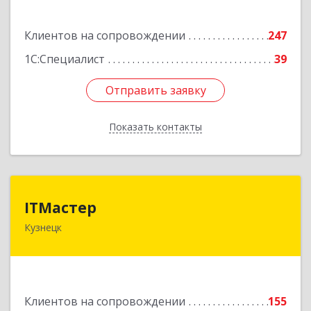
Подробнее
Клиентов на сопровождении
247
1С:Специалист
39
Отправить заявку
Отправить заявку
Показать контакты
Назад
ITМастер
ITМастер
Кузнецк
442537, Пензенская обл, Кузнецк г, Белинского
ул, дом № 82, ДЦ"Сфера", оф.15
Подробнее
Клиентов на сопровождении
155