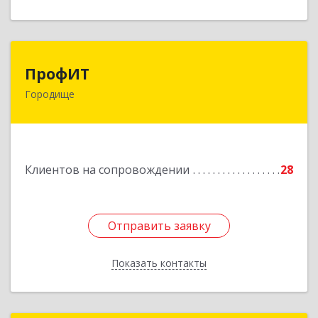
ПрофИТ
ПрофИТ
Городище
442310, Пензенская обл, Городищенский р-н,
Городище г, Комсомольская ул, дом № 29, оф.20
Подробнее
Клиентов на сопровождении
28
Отправить заявку
Отправить заявку
Показать контакты
Назад