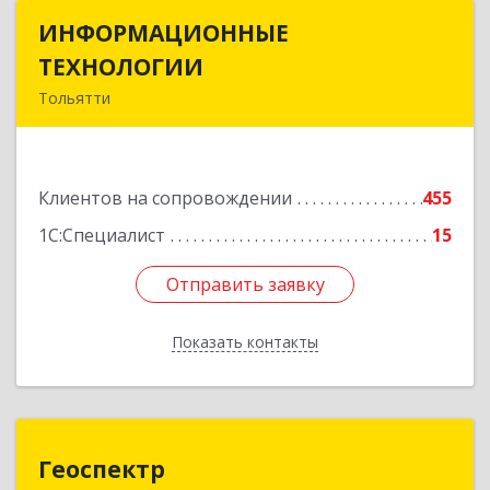
ИНФОРМАЦИОННЫЕ
ИНФОРМАЦИОННЫЕ
ТЕХНОЛОГИИ
ТЕХНОЛОГИИ
Тольятти
445043, Самарская обл, Тольятти г, Южное ш,
дом № 161, корпус 2.1, оф.309А
Клиентов на сопровождении
455
Подробнее
1С:Специалист
15
Отправить заявку
Отправить заявку
Показать контакты
Назад
Геоспектр
Геоспектр