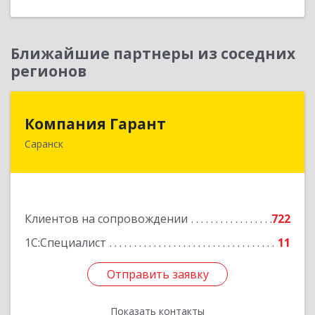
Ближайшие партнеры из соседних
регионов
Компания Гарант
Компания Гарант
Саранск
430005, Мордовия Респ, Саранск г,
Большевистская ул, дом № 60, этаж 4 оф.7
Подробнее
Клиентов на сопровождении
722
1С:Специалист
11
Отправить заявку
Отправить заявку
Показать контакты
Назад