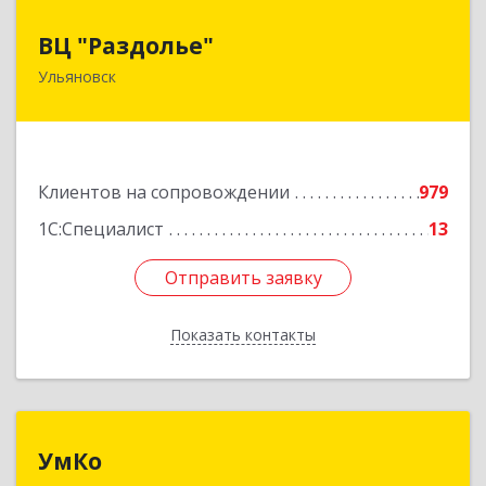
ВЦ "Раздолье"
ВЦ "Раздолье"
Ульяновск
432001, Ульяновская обл, Ульяновск г, Марата
ул, дом № 13, оф.1
Подробнее
Клиентов на сопровождении
979
1С:Специалист
13
Отправить заявку
Отправить заявку
Показать контакты
Назад
УмКо
УмКо