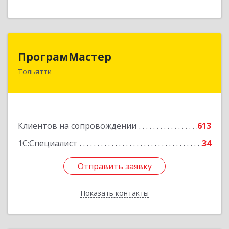
ПрограмМастер
ПрограмМастер
Тольятти
445004, Самарская обл, Тольятти г,
Автозаводское ш, дом № 51
Подробнее
Клиентов на сопровождении
613
1С:Специалист
34
Отправить заявку
Отправить заявку
Показать контакты
Назад