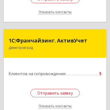
Показать контакты
Назад
1С:Франчайзинг. АктивУчет
1С:Франчайзинг. АктивУчет
Димитровград
433505, Ульяновская обл., г. Димитровград, ул.
Западная, д. 34 - 14
Подробнее
Клиентов на сопровождении
5
Отправить заявку
Отправить заявку
Показать контакты
Назад