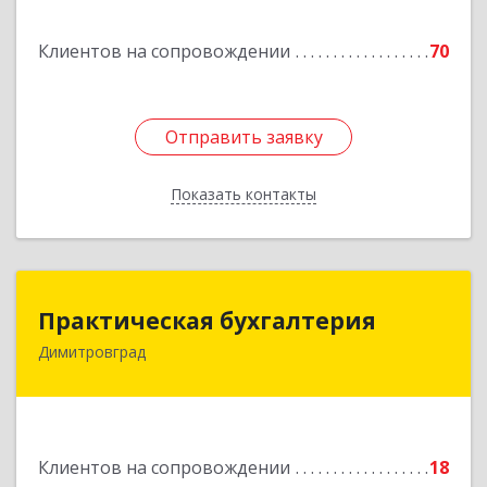
Подробнее
Клиентов на сопровождении
70
Отправить заявку
Отправить заявку
Показать контакты
Назад
Практическая бухгалтерия
Практическая бухгалтерия
Димитровград
433502, Ульяновская область, г.о. город
Димитровград, г Димитровград, ш
Мулловское, стр. 7/5, офис 5
Подробнее
Клиентов на сопровождении
18