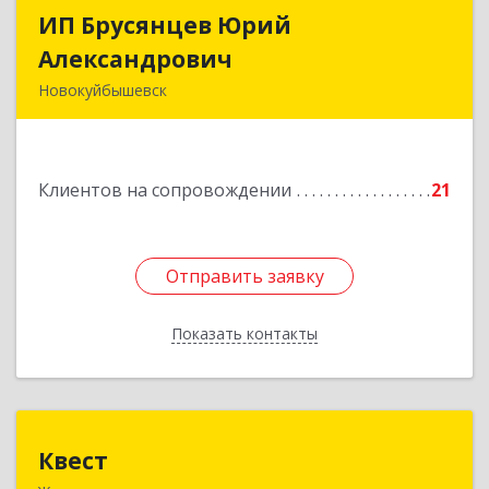
ИП Брусянцев Юрий
ИП Брусянцев Юрий
Александрович
Александрович
Новокуйбышевск
446200, Самарская обл, Новокуйбышевск г,
Гагарина 11
Клиентов на сопровождении
21
Подробнее
Отправить заявку
Отправить заявку
Показать контакты
Назад
Квест
Квест