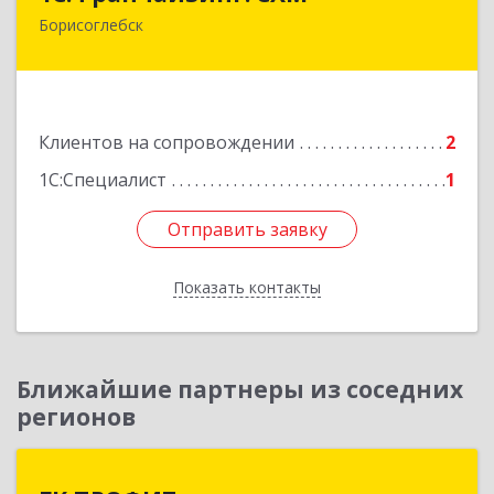
Борисоглебск
397165, Воронежская обл, Борисоглебский р-н,
Борисоглебск г, Матросовская ул, дом № 127
Подробнее
Клиентов на сопровождении
2
1С:Специалист
1
Отправить заявку
Отправить заявку
Показать контакты
Назад
Ближайшие партнеры из соседних
регионов
ГК ПРОФИТ