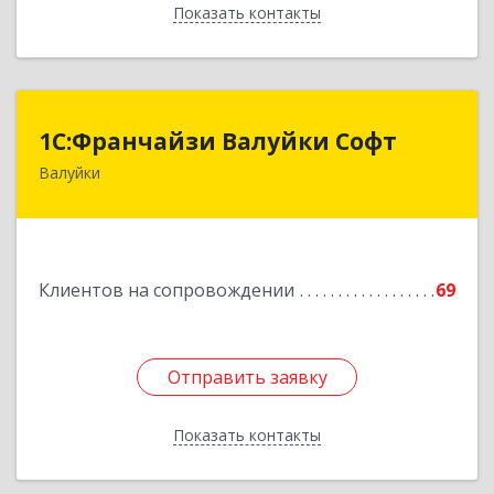
Показать контакты
Назад
1С:Франчайзи Валуйки Софт
1С:Франчайзи Валуйки Софт
Валуйки
309996, Белгородская обл, Валуйки г, Горького,
дом № 21, кв.21
Подробнее
Клиентов на сопровождении
69
Отправить заявку
Отправить заявку
Показать контакты
Назад