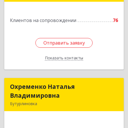
Павловск г, Цветочная ул, дом № 4/2
Клиентов на сопровождении
76
Подробнее
Отправить заявку
Отправить заявку
Показать контакты
Назад
Охременко Наталья
Охременко Наталья
Владимировна
Владимировна
Бутурлиновка
Подробнее