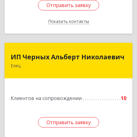
Отправить заявку
Отправить заявку
Показать контакты
Назад
ИП Черных Альберт Николаевич
ИП Черных Альберт Николаевич
Елец
399771, Липецкая обл, Елец г, Н.Гусевой ул, 56А
Подробнее
Клиентов на сопровождении
10
Отправить заявку
Отправить заявку