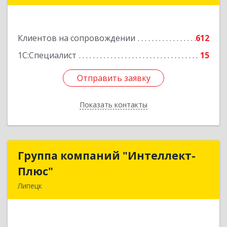
Подробнее
Клиентов на сопровождении
612
1С:Специалист
15
Отправить заявку
Отправить заявку
Показать контакты
Назад
Группа компаний "Интеллект-
Группа компаний "Интеллект-
Плюс"
Плюс"
Липецк
398024, Липецкая обл, Липецк г, Победы пл,
дом № 8, 306