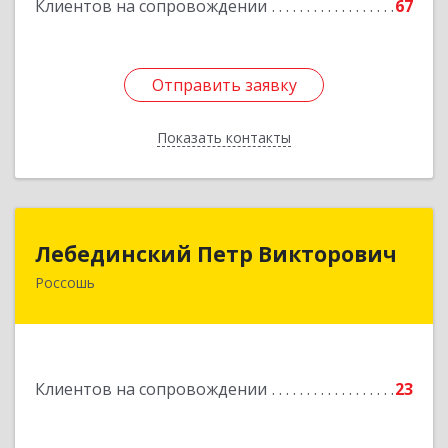
Клиентов на сопровождении
67
Отправить заявку
Отправить заявку
Показать контакты
Назад
Лебединский Петр Викторович
Лебединский Петр Викторович
Россошь
396650, Воронежская обл., г. Россошь, пер.
Крамского 11
Подробнее
Клиентов на сопровождении
23