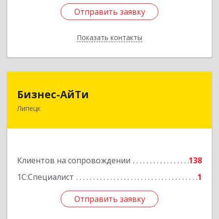
Отправить заявку
Отправить заявку
Показать контакты
Назад
Бизнес-АйТи
Бизнес-АйТи
Липецк
398008, Липецкая обл, Липецк г, 50 лет НЛМК
ул, дом № 11, пом.18
Подробнее
Клиентов на сопровождении
138
1С:Специалист
1
Отправить заявку
Отправить заявку