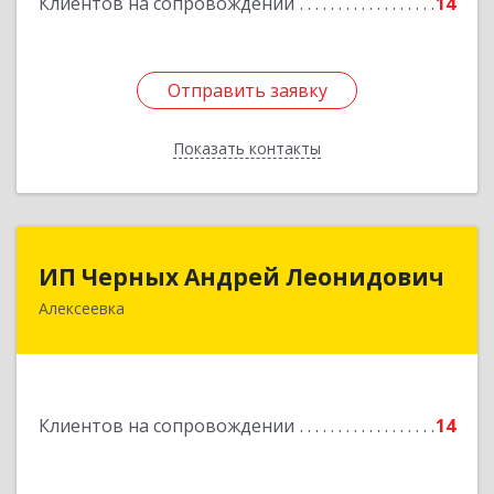
Клиентов на сопровождении
14
Отправить заявку
Отправить заявку
Показать контакты
Назад
ИП Черных Андрей Леонидович
ИП Черных Андрей Леонидович
Алексеевка
309850, Белгородская обл, Алексеевский р-н,
Алексеевка г, Совхозная ул, дом № 23, кв.2
Подробнее
Клиентов на сопровождении
14