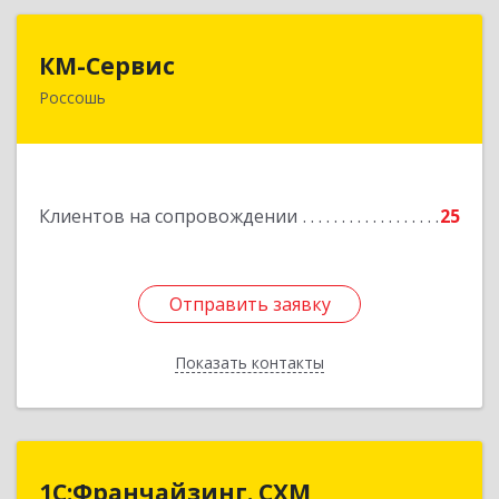
КМ-Сервис
КМ-Сервис
Россошь
396650, Воронежская обл, Россошанский р-н,
Россошь г, Мира ул, дом № 42,2
Подробнее
Клиентов на сопровождении
25
Отправить заявку
Отправить заявку
Показать контакты
Назад
1С:Франчайзинг. СХМ
1С:Франчайзинг. СХМ