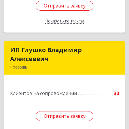
Отправить заявку
Отправить заявку
Показать контакты
Назад
ИП Глушко Владимир
ИП Глушко Владимир
Алексеевич
Алексеевич
Россошь
396650, Воронежская обл, Россошанский р-н,
Россошь г,ул Октябрьская 76 Г
Клиентов на сопровождении
30
Подробнее
Отправить заявку
Отправить заявку