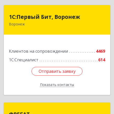
1С:Первый Бит, Воронеж
1С:Первый Бит, Воронеж
Воронеж
394006, Воронежская обл, Воронеж г, 20-летия
Октября ул, дом № 119, оф.711
Подробнее
Клиентов на сопровождении
4469
1С:Специалист
614
Отправить заявку
Отправить заявку
Показать контакты
Назад
ФРЕГАТ