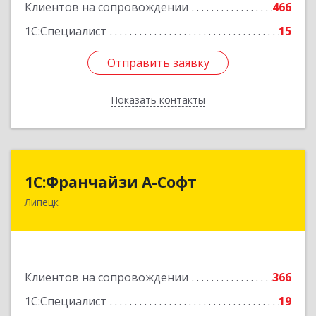
Клиентов на сопровождении
466
Подробнее
1С:Специалист
15
Отправить заявку
Отправить заявку
Показать контакты
Назад
1С:Франчайзи А-Софт
1С:Франчайзи А-Софт
Липецк
398059, Липецкая обл, Липецк г, Фрунзе ул,
дом № 27
Подробнее
Клиентов на сопровождении
366
1С:Специалист
19