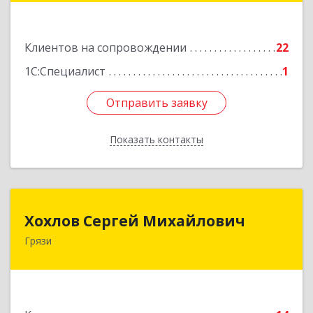
Подробнее
Клиентов на сопровождении
22
1С:Специалист
1
Отправить заявку
Отправить заявку
Показать контакты
Назад
Хохлов Сергей Михайлович
Хохлов Сергей Михайлович
Грязи
399059, Россия, Липецкая обл., г.Грязи,
ул.Рублева, д.31
Подробнее