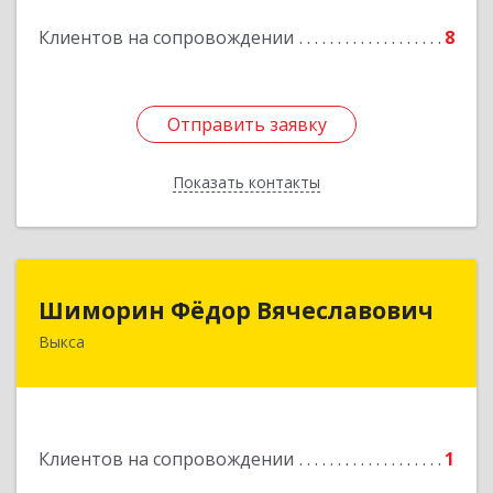
Клиентов на сопровождении
8
Подробнее
Отправить заявку
Отправить заявку
Показать контакты
Назад
Шиморин Фёдор Вячеславович
Шиморин Фёдор Вячеславович
Выкса
Подробнее
Клиентов на сопровождении
1