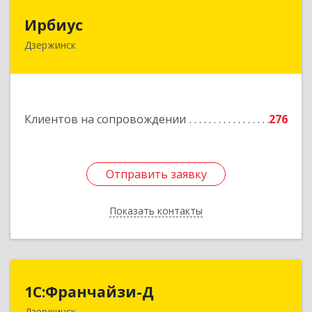
Ирбиус
Ирбиус
Дзержинск
606016, Нижегородская обл, Дзержинск г,
Студенческая ул, дом № 30
Подробнее
Клиентов на сопровождении
276
Отправить заявку
Отправить заявку
Показать контакты
Назад
1С:Франчайзи-Д
1С:Франчайзи-Д
Дзержинск