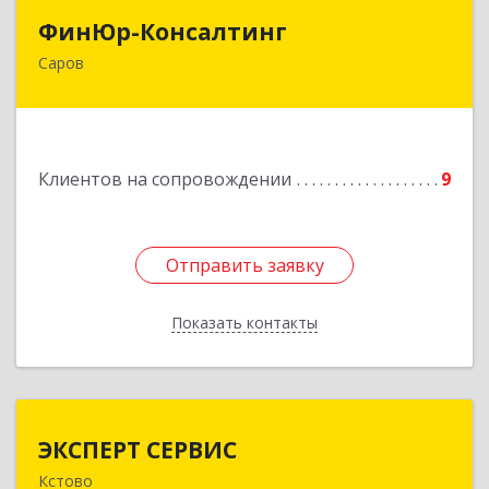
ФинЮр-Консалтинг
ФинЮр-Консалтинг
Саров
607190, Нижегородская обл, Саров г,
Куйбышева ул, дом № 11
Подробнее
Клиентов на сопровождении
9
Отправить заявку
Отправить заявку
Показать контакты
Назад
ЭКСПЕРТ СЕРВИС
ЭКСПЕРТ СЕРВИС
Кстово