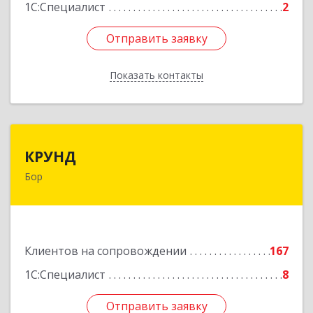
1С:Специалист
2
Отправить заявку
Отправить заявку
Показать контакты
Назад
КРУНД
КРУНД
Бор
606440, Нижегородская обл, Бор г,
Профсоюзная ул, дом № 6
Подробнее
Клиентов на сопровождении
167
1С:Специалист
8
Отправить заявку
Отправить заявку