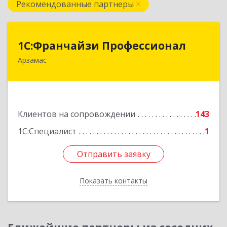
Рекомендованные партнеры
1С:Франчайзи Профессионал
1С:Франчайзи Профессионал
Арзамас
607227, Нижегородская обл, Арзамас г, Кирова
ул, дом № 56, кв.6
Подробнее
Клиентов на сопровождении
143
1С:Специалист
1
Отправить заявку
Отправить заявку
Показать контакты
Назад