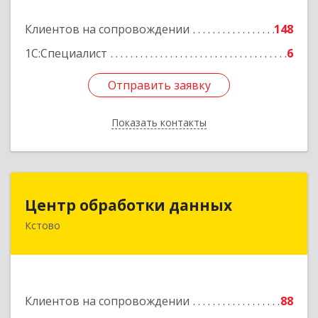
Подробнее
Клиентов на сопровождении
148
1С:Специалист
6
Отправить заявку
Отправить заявку
Показать контакты
Назад
Центр обработки данных
Центр обработки данных
Кстово
607650, Нижегородская обл, Кстово г, Победы
пр-кт, дом № 14
Подробнее
Клиентов на сопровождении
88