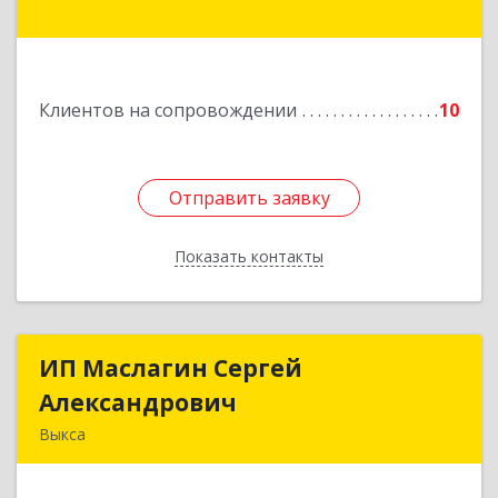
Подробнее
Клиентов на сопровождении
10
Отправить заявку
Отправить заявку
Показать контакты
Назад
ИП Маслагин Сергей
ИП Маслагин Сергей
Александрович
Александрович
Выкса
607060, Нижегородская обл, , Выкса г, Красная
пл., 16/61