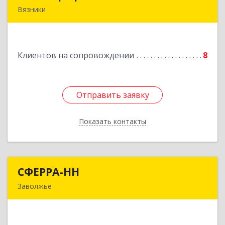
Вязники
Подробнее
Клиентов на сопровождении
8
Отправить заявку
Отправить заявку
Показать контакты
Назад
СФЕРРА-НН
СФЕРРА-НН
Заволжье
Подробнее