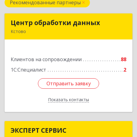
Рекомендованные партнеры
Центр обработки данных
Центр обработки данных
Кстово
607650, Нижегородская обл, Кстово г, Победы
пр-кт, дом № 14
Клиентов на сопровождении
88
Подробнее
1С:Специалист
2
Отправить заявку
Отправить заявку
Показать контакты
Назад
ЭКСПЕРТ СЕРВИС
ЭКСПЕРТ СЕРВИС