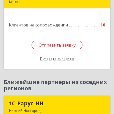
Кстово
Подробнее
Клиентов на сопровождении
10
Отправить заявку
Отправить заявку
Показать контакты
Назад
Ближайшие партнеры из соседних
регионов
1С-Рарус-НН
1С-Рарус-НН
Нижний Новгород