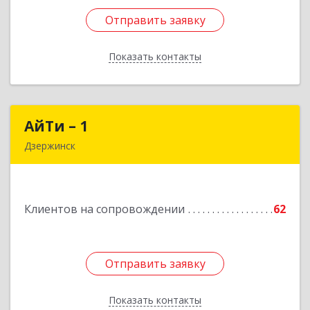
Отправить заявку
Отправить заявку
Показать контакты
Назад
АйТи – 1
АйТи – 1
Дзержинск
606015, Нижегородская обл, Дзержинск г,
Ленина пр-кт, дом № 8, кв.20
Клиентов на сопровождении
62
Подробнее
Отправить заявку
Отправить заявку
Показать контакты
Назад