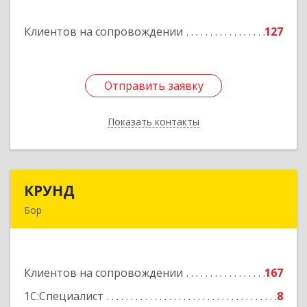
Клиентов на сопровождении
127
Подробнее
Отправить заявку
Отправить заявку
Показать контакты
Назад
КРУНД
КРУНД
Бор
606440, Нижегородская обл, Бор г,
Профсоюзная ул, дом № 6
Клиентов на сопровождении
167
Подробнее
1С:Специалист
8