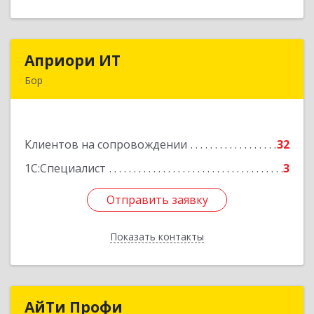
Априори ИТ
Априори ИТ
Бор
606446, Нижегородская обл, Бор г, Красногорка
м-н, дом № 23, корпус 1, кв.11
Клиентов на сопровождении
32
Подробнее
1С:Специалист
3
Отправить заявку
Отправить заявку
Показать контакты
Назад
АйТи Профи
АйТи Профи