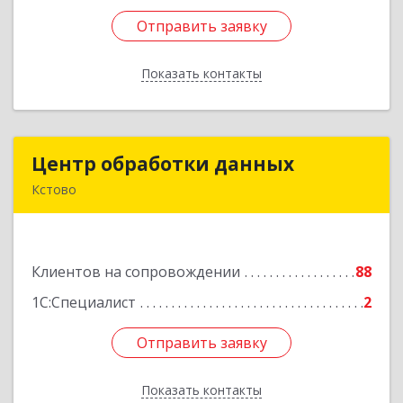
Отправить заявку
Отправить заявку
Показать контакты
Назад
Центр обработки данных
Центр обработки данных
Кстово
607650, Нижегородская обл, Кстово г, Победы
пр-кт, дом № 14
Клиентов на сопровождении
88
Подробнее
1С:Специалист
2
Отправить заявку
Отправить заявку
Показать контакты
Назад