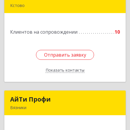
Кстово
Подробнее
Клиентов на сопровождении
10
Отправить заявку
Отправить заявку
Показать контакты
Назад
АйТи Профи
АйТи Профи
Вязники
Подробнее