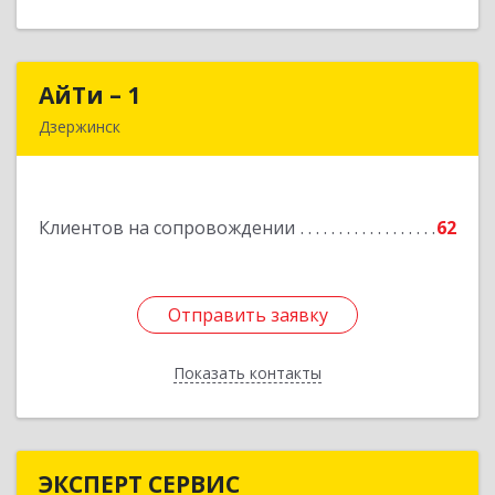
АйТи – 1
АйТи – 1
Дзержинск
606015, Нижегородская обл, Дзержинск г,
Ленина пр-кт, дом № 8, кв.20
Клиентов на сопровождении
62
Подробнее
Отправить заявку
Отправить заявку
Показать контакты
Назад
ЭКСПЕРТ СЕРВИС
ЭКСПЕРТ СЕРВИС