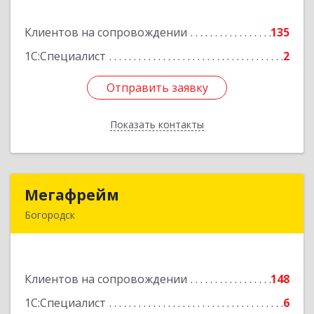
Клиентов на сопровождении
135
Подробнее
1С:Специалист
2
Отправить заявку
Отправить заявку
Показать контакты
Назад
Мегафрейм
Мегафрейм
Богородск
607600, Нижегородская обл, Богородск г,
Ленина ул, дом № 123, этаж 4, пом. 5
Клиентов на сопровождении
148
Подробнее
1С:Специалист
6