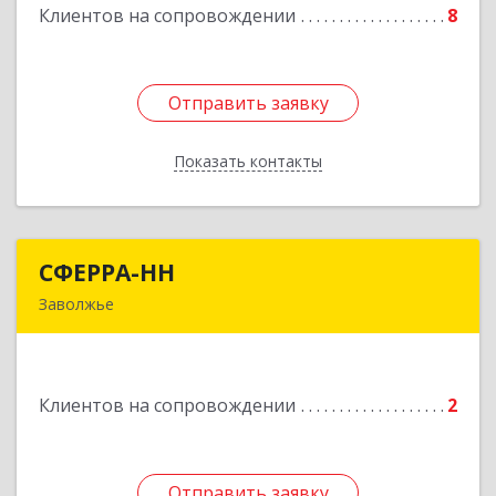
Клиентов на сопровождении
8
Отправить заявку
Отправить заявку
Показать контакты
Назад
СФЕРРА-НН
СФЕРРА-НН
Заволжье
Подробнее
Клиентов на сопровождении
2
Отправить заявку
Отправить заявку