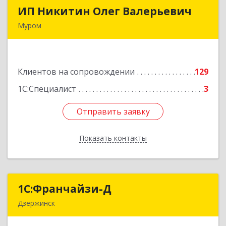
ИП Никитин Олег Валерьевич
ИП Никитин Олег Валерьевич
Муром
602267, Владимирская обл, Муром г,
Коммунистическая ул., дом № 36
Клиентов на сопровождении
129
Подробнее
1С:Специалист
3
Отправить заявку
Отправить заявку
Показать контакты
Назад
1С:Франчайзи-Д
1С:Франчайзи-Д
Дзержинск
606025, Нижегородская обл, Дзержинск г,
Циолковского пр-кт, дом № 15