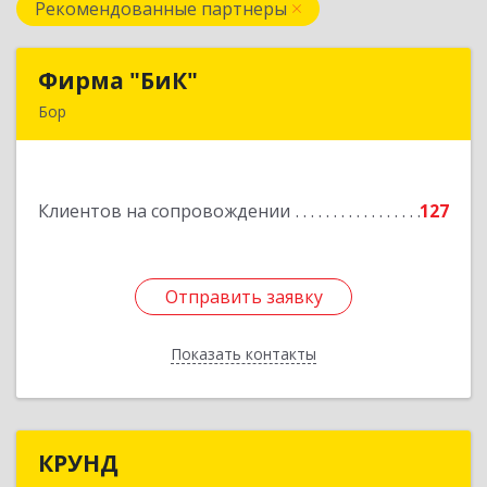
Рекомендованные партнеры
Фирма "БиК"
Фирма "БиК"
Бор
606440, Нижегородская обл, Бор г, Советская
ул, дом № 11
Клиентов на сопровождении
127
Подробнее
Отправить заявку
Отправить заявку
Показать контакты
Назад
КРУНД
КРУНД