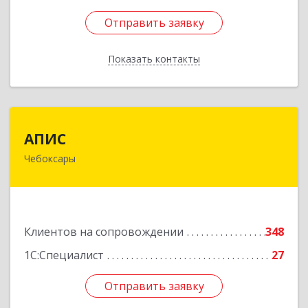
Отправить заявку
Отправить заявку
Показать контакты
Назад
АПИС
АПИС
Чебоксары
428001, Чувашская Республика - Чувашия,
Чебоксары г, Максима Горького пр-кт, дом №
10, пом.9
Подробнее
Клиентов на сопровождении
348
1С:Специалист
27
Отправить заявку
Отправить заявку