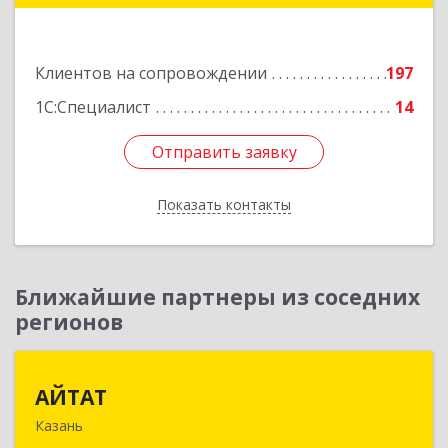
Подробнее
Клиентов на сопровождении
197
1С:Специалист
14
Отправить заявку
Отправить заявку
Показать контакты
Назад
Ближайшие партнеры из соседних
регионов
АЙТАТ
АЙТАТ
Казань
420097, Татарстан Респ, г.о. город Казань,