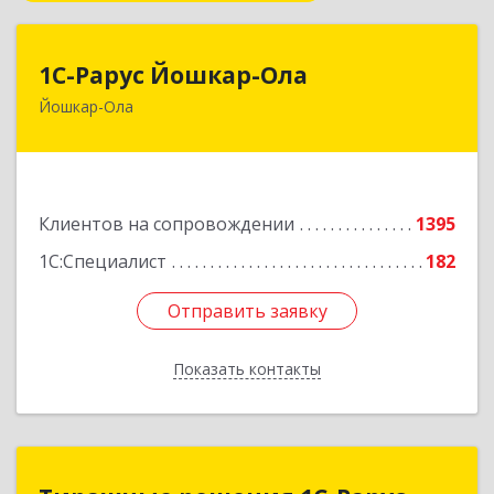
1С-Рарус Йошкар-Ола
1С-Рарус Йошкар-Ола
Йошкар-Ола
424004, Марий Эл Респ, Йошкар-Ола г, Волкова
ул, дом № 68
Подробнее
Клиентов на сопровождении
1395
1С:Специалист
182
Отправить заявку
Отправить заявку
Показать контакты
Назад
Тиражные решения 1С-Рарус