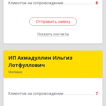
Клиентов на сопровождении
8
Отправить заявку
Отправить заявку
Показать контакты
Назад
ИП Ахмадуллин Ильгиз
ИП Ахмадуллин Ильгиз
Лотфуллович
Лотфуллович
Малмыж
612920, Кировская обл, г.Малмыж, ул.Ленина, 27
оф.1
Клиентов на сопровождении
7
Подробнее