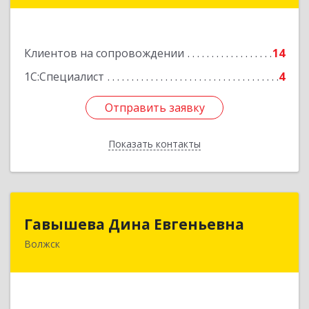
корпус 2, кв.141
Подробнее
Клиентов на сопровождении
14
1С:Специалист
4
Отправить заявку
Отправить заявку
Показать контакты
Назад
Гавышева Дина Евгеньевна
Гавышева Дина Евгеньевна
Волжск
Подробнее