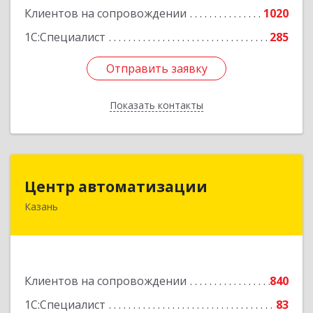
Клиентов на сопровождении
1020
1С:Специалист
285
Отправить заявку
Отправить заявку
Показать контакты
Назад
Центр автоматизации
Центр автоматизации
Казань
420133, Татарстан Респ, Казань г, Ямашева пр-
кт, дом № 92
Подробнее
Клиентов на сопровождении
840
1С:Специалист
83