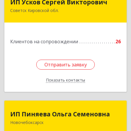
ИП Усков Сергей Викторович
Советск Кировской обл.
613340, Кировская обл, Советск г, Дружбы ул,
дом № 29
Подробнее
Клиентов на сопровождении
26
Отправить заявку
Отправить заявку
Показать контакты
Назад
ИП Пиняева Ольга Семеновна
ИП Пиняева Ольга Семеновна
Новочебоксарск
429965, Чувашская Республика - Чувашия,
Новочебоксарск г, Пионерская ул, дом № 2,