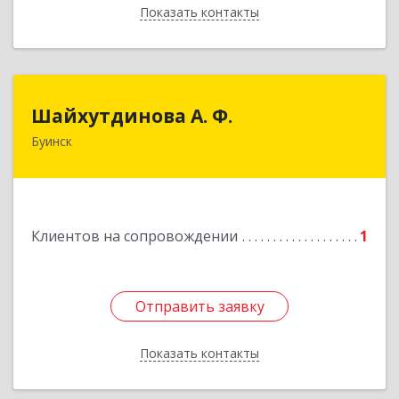
Показать контакты
Назад
Шайхутдинова А. Ф.
Шайхутдинова А. Ф.
Буинск
РТ, г.Буинск, ул.Р.Люксембург, д.144Б
Подробнее
Клиентов на сопровождении
1
Отправить заявку
Отправить заявку
Показать контакты
Назад