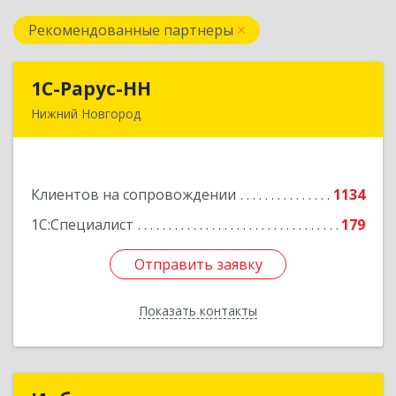
Рекомендованные партнеры
1С-Рарус-НН
1С-Рарус-НН
Нижний Новгород
603093, Нижегородская обл, г.о. город Нижний
Новгород, Нижний Новгород г, Родионова ул,
дом № 192, корпус 2, этаж 7, пом.1
Клиентов на сопровождении
1134
Подробнее
1С:Специалист
179
Отправить заявку
Отправить заявку
Показать контакты
Назад