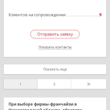
Куйбышева ул, дом № 11
Клиентов на сопровождении
9
Подробнее
Отправить заявку
Отправить заявку
Показать контакты
Назад
Показать еще
>
1
2
При выборе фирмы-франчайзи в