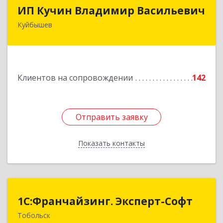
ИП Кучин Владимир Васильевич
ИП Кучин Владимир Васильевич
Куйбышев
632387, Новосибирская обл, Куйбышев г,
Тургенева ул, дом № 4
Подробнее
Клиентов на сопровождении
142
Отправить заявку
Отправить заявку
Показать контакты
Назад
1С:Франчайзинг. Эксперт-Софт
1С:Франчайзинг. Эксперт-Софт
Тобольск
626150, Тюменская обл, Тобольск г, 7-й мкр,