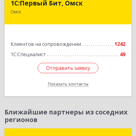
1С:Первый Бит, Омск
Омск
644099, Омская обл, Омск г, Гагарина ул, дом №
14, оф.208
Подробнее
Клиентов на сопровождении
1242
1С:Специалист
49
Отправить заявку
Отправить заявку
Показать контакты
Назад
Ближайшие партнеры из соседних
регионов