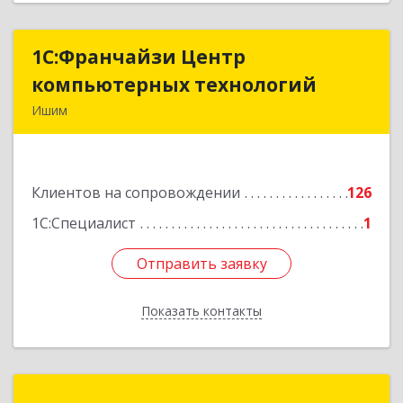
1С:Франчайзи Центр
1С:Франчайзи Центр
компьютерных технологий
компьютерных технологий
Ишим
627750, Тюменская обл, Ишим г, 30 лет ВЛКСМ
ул, дом № 28/2
Клиентов на сопровождении
126
Подробнее
1С:Специалист
1
Отправить заявку
Отправить заявку
Показать контакты
Назад
1С:Франчайзинг. Про-Софт