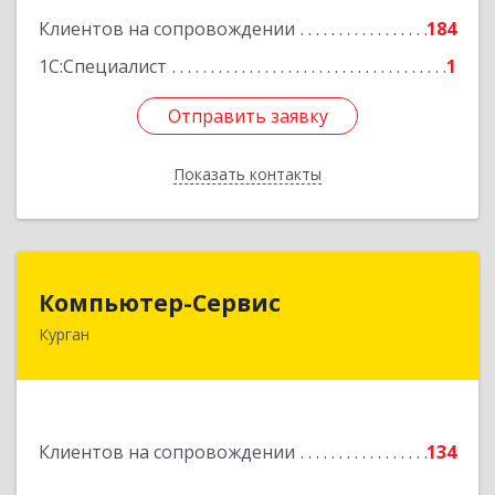
Клиентов на сопровождении
184
1С:Специалист
1
Отправить заявку
Отправить заявку
Показать контакты
Назад
Компьютер-Сервис
Компьютер-Сервис
Курган
640022, Курганская обл, Курган г, Василия
Блюхера ул, дом № 30, пом.1
Подробнее
Клиентов на сопровождении
134