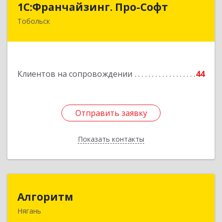
1С:Франчайзинг. Про-Софт
Тобольск
626150, Тюменская обл, Тобольск г, Малая
Сибирская, дом № 14 "А"
Подробнее
Клиентов на сопровождении
44
Отправить заявку
Отправить заявку
Показать контакты
Назад
Алгоритм
Алгоритм
Нягань
628186, Ханты-Мансийский Автономный округ