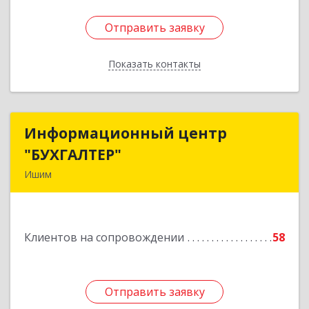
Отправить заявку
Отправить заявку
Показать контакты
Назад
Информационный центр
Информационный центр
"БУХГАЛТЕР"
"БУХГАЛТЕР"
Ишим
627750, Тюменская обл, Ишим г, Советская ул,
дом № 16
Клиентов на сопровождении
58
Подробнее
Отправить заявку
Отправить заявку