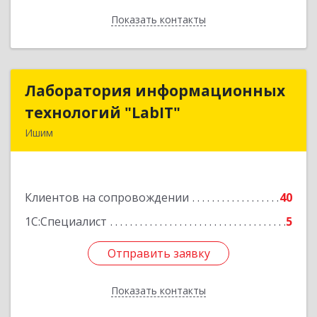
Показать контакты
Назад
Лаборатория информационных
Лаборатория информационных
технологий "LabIT"
технологий "LabIT"
Ишим
627753, Тюменская обл, Ишимский р-н, Ишим г,
Ф.Энгельса ул, дом № 26
Клиентов на сопровождении
40
Подробнее
1С:Специалист
5
Отправить заявку
Отправить заявку
Показать контакты
Назад