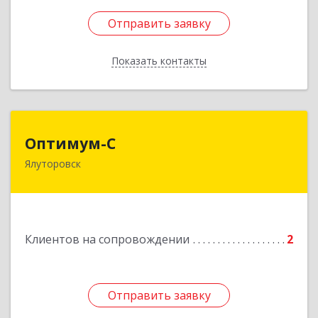
Отправить заявку
Отправить заявку
Показать контакты
Назад
Оптимум-С
Оптимум-С
Ялуторовск
Подробнее
Клиентов на сопровождении
2
Отправить заявку
Отправить заявку