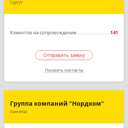
Сургут
628406, Ханты-Мансийский Автономный округ
- Югра АО, Сургут г, 30 лет Победы ул, дом №
44, корпус А, оф.304
Подробнее
Клиентов на сопровождении
141
Отправить заявку
Отправить заявку
Показать контакты
Назад
Группа компаний "Нордком"
Группа компаний "Нордком"
Лангепас
628672, Тюменская обл, Лангепас г., Солнечная
ул., дом № 21/1, каб.313