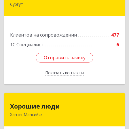
Сургут
628403, Ханты-Мансийский Автономный округ
- Югра АО, Сургут г, Мира пр-кт, дом № 56, кв.2
Подробнее
Клиентов на сопровождении
477
1С:Специалист
6
Отправить заявку
Отправить заявку
Показать контакты
Назад
Хорошие люди
Хорошие люди
Ханты-Мансийск
628007, Ханты-Мансийский Автономный округ
- Югра АО, Ханты-Мансийск г, Светлая ул, дом