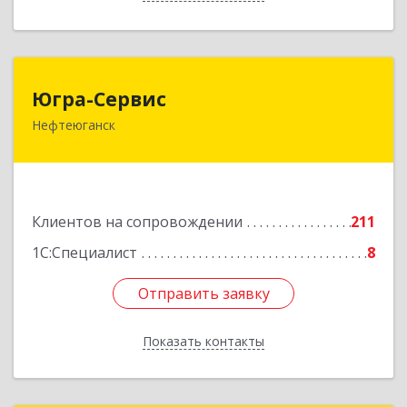
Югра-Сервис
Югра-Сервис
Нефтеюганск
628303, Ханты-Мансийский Автономный округ
- Югра АО, Нефтеюганск г, 6-й мкр, дом № 3,
кв.175
Подробнее
Клиентов на сопровождении
211
1С:Специалист
8
Отправить заявку
Отправить заявку
Показать контакты
Назад