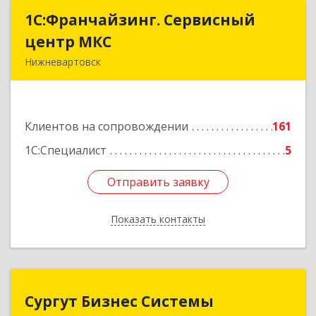
1С:Франчайзинг. Сервисный
1С:Франчайзинг. Сервисный
центр МКС
центр МКС
Нижневартовск
628615, Ханты-Мансийский Автономный округ
- Югра АО, Нижневартовск г, Северная ул, дом
№ 54А, стр.1, оф.112, 202
Клиентов на сопровождении
161
Подробнее
1С:Специалист
5
Отправить заявку
Отправить заявку
Показать контакты
Назад
Сургут Бизнес Системы
Сургут Бизнес Системы