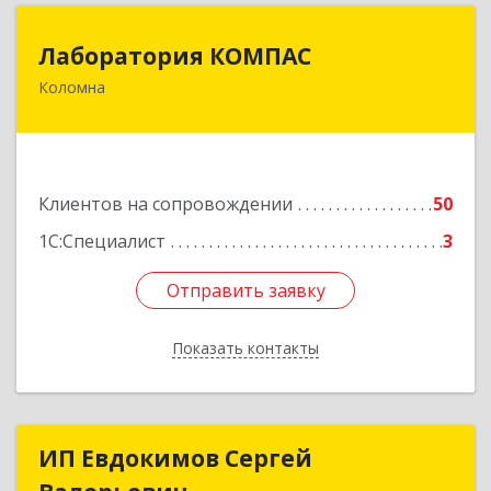
Лаборатория КОМПАС
Лаборатория КОМПАС
Коломна
140415, Московская обл, Коломна г, Л.Толстого
ул, дом № 2
Подробнее
Клиентов на сопровождении
50
1С:Специалист
3
Отправить заявку
Отправить заявку
Показать контакты
Назад
ИП Евдокимов Сергей
ИП Евдокимов Сергей