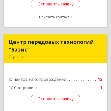
Отправить заявку
Отправить заявку
Показать контакты
Назад
Центр передовых технологий
Центр передовых технологий
"Базис"
"Базис"
Ступино
142800, Московская обл, Ступинский р-н,
Ступино г, Крылова ул, владение № 16, корпус 1
Клиентов на сопровождении
13
Подробнее
1С:Специалист
1
Отправить заявку
Отправить заявку