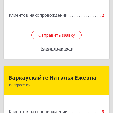
Клиентов на сопровождении
2
Отправить заявку
Отправить заявку
Показать контакты
Назад
Баркаускайте Наталья Ежевна
Баркаускайте Наталья Ежевна
Воскресенск
140222, Московская обл, Воскресенский р-н,
Воскресенск г, Карпово с., Центральная ул., дом
№ 55А
Подробнее
Клиентов на сопровождении
3