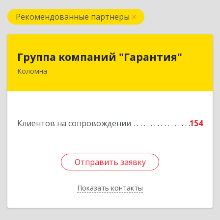
Рекомендованные партнеры
Группа компаний "Гарантия"
Группа компаний "Гарантия"
Коломна
140407, Московская обл, Коломна г, Гагарина
ул, дом № 70
Подробнее
Клиентов на сопровождении
154
Отправить заявку
Отправить заявку
Показать контакты
Назад