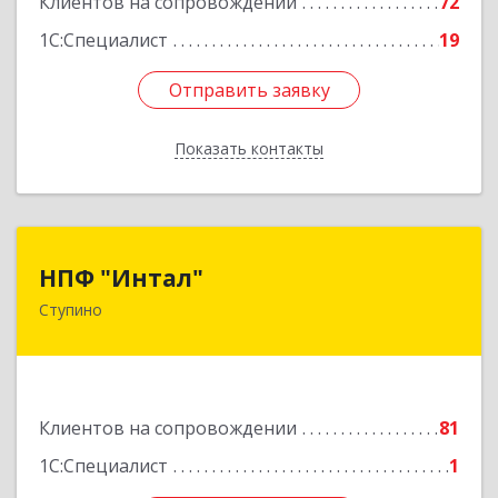
Клиентов на сопровождении
72
1С:Специалист
19
Отправить заявку
Отправить заявку
Показать контакты
Назад
НПФ "Интал"
НПФ "Интал"
Ступино
142800, Московская обл, Ступинский р-н,
Ступино г, Чайковского ул, дом № 5а, оф.34
Подробнее
Клиентов на сопровождении
81
1С:Специалист
1