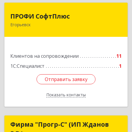
ПРОФИ СофтПлюс
ПРОФИ СофтПлюс
Егорьевск
140301, Московская обл, Егорьевск г,
Парижской Коммуны ул, дом № 1Б, кв.316
Подробнее
Клиентов на сопровождении
11
1С:Специалист
1
Отправить заявку
Отправить заявку
Показать контакты
Назад
Фирма "Прогр-С" (ИП Жданов
Фирма "Прогр-С" (ИП Жданов