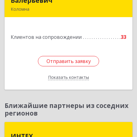
Валерьевич
Валерьевич
Коломна
140400, Московская обл, Коломна г,
Толстикова ул, дом № 1а, кв.9
Клиентов на сопровождении
33
Подробнее
Отправить заявку
Отправить заявку
Показать контакты
Назад
Ближайшие партнеры из соседних
регионов
ИНТЕХ
ИНТЕХ