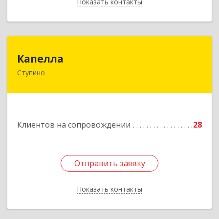
Показать контакты
Назад
Капелла
Капелла
Ступино
142800, Московская обл, Ступино г, Андропова
ул, дом № 93, кв.137
Подробнее
Клиентов на сопровождении
28
Отправить заявку
Отправить заявку
Показать контакты
Назад