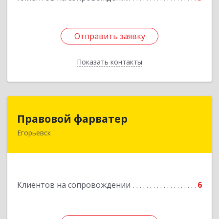
Отправить заявку
Отправить заявку
Показать контакты
Назад
Правовой фарватер
Правовой фарватер
Егорьевск
Подробнее
Клиентов на сопровождении
6