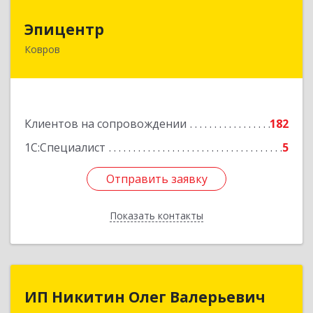
Эпицентр
Эпицентр
Ковров
601900, Владимирская обл, Ковров г, Барсукова
ул, дом № 17
Подробнее
Клиентов на сопровождении
182
1С:Специалист
5
Отправить заявку
Отправить заявку
Показать контакты
Назад
ИП Никитин Олег Валерьевич
ИП Никитин Олег Валерьевич