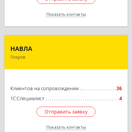
Показать контакты
Назад
НАВЛА
НАВЛА
Покров
601120, Владимирская обл, Петушинский р-н,
Покров г, Ленина ул, дом № 98, пом.6
Подробнее
Клиентов на сопровождении
36
1С:Специалист
4
Отправить заявку
Отправить заявку
Показать контакты
Назад