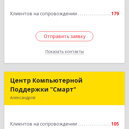
Подробнее
Клиентов на сопровождении
179
Отправить заявку
Отправить заявку
Показать контакты
Назад
Центр Компьютерной
Центр Компьютерной
Поддержки "Смарт"
Поддержки "Смарт"
Александров
601650, Владимирская обл, Александровский р-
н, Александров г, Институтская ул, дом № 1,
ком.74
Клиентов на сопровождении
105