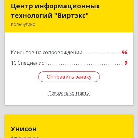
Центр информационных
Центр информационных
технологий "Виртэкс"
технологий "Виртэкс"
Кольчугино
601785, Владимирская обл, Кольчугинский р-н,
Кольчугино г, Добровольского ул, дом № 11
Клиентов на сопровождении
96
Подробнее
1С:Специалист
9
Отправить заявку
Отправить заявку
Показать контакты
Назад
Унисон
Унисон
Александров