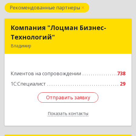
Рекомендованные партнеры
Компания "Лоцман Бизнес-
Компания "Лоцман Бизнес-
Технологий"
Технологий"
Владимир
600015, Владимирская обл, Владимир г,
Чайковского ул, дом № 40А, оф.21
Клиентов на сопровождении
738
Подробнее
1С:Специалист
29
Отправить заявку
Отправить заявку
Показать контакты
Назад