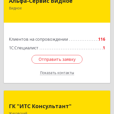
Альфа-Сервис Видное
142701, Московская обл, Ленинский р-н,
Видное
Видное г, Ленинского Комсомола пр-кт, дом №
9, корпус 3, оф.42
Подробнее
Клиентов на сопровождении
116
1С:Специалист
1
Отправить заявку
Отправить заявку
Показать контакты
Назад
ГК "ИТС Консультант"
ГК "ИТС Консультант"
140181, Московская обл, Жуковский г,
Жуковский