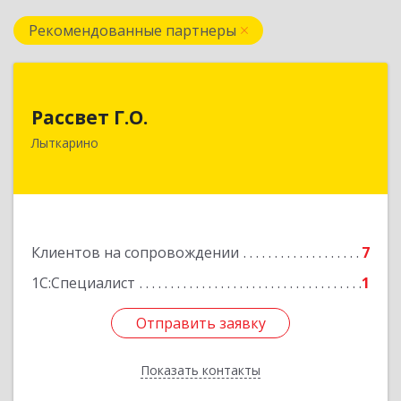
Рекомендованные партнеры
Рассвет Г.О.
Рассвет Г.О.
140082, Московская обл, Лыткарино г, 5 мкр 1-
Лыткарино
й кв-л, дом № 3А
Подробнее
Клиентов на сопровождении
7
1С:Специалист
1
Отправить заявку
Отправить заявку
Показать контакты
Назад