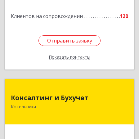
д, Центральная ул, дом № 58А
Клиентов на сопровождении
120
Подробнее
Отправить заявку
Отправить заявку
Показать контакты
Назад
Консалтинг и Бухучет
Консалтинг и Бухучет
140054, Московская обл, Котельники г,
Котельники
Карьерная ул, дом № 13, пом.1
Подробнее