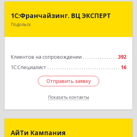
1С:Франчайзинг. ВЦ ЭКСПЕРТ
1С:Франчайзинг. ВЦ ЭКСПЕРТ
Подольск
142100, Московская обл, г.о. Подольск,
Подольск г, Федорова ул, дом № 19, оф.506
Подробнее
Клиентов на сопровождении
392
1С:Специалист
16
Отправить заявку
Отправить заявку
Показать контакты
Назад
АйТи Кампания
АйТи Кампания