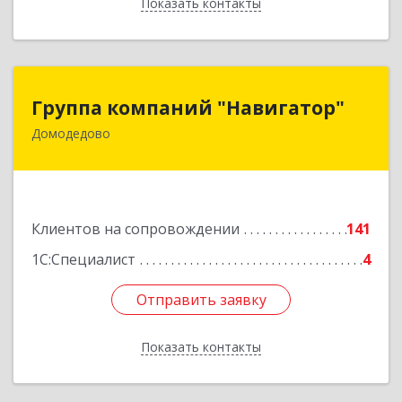
Показать контакты
Назад
Группа компаний "Навигатор"
Группа компаний "Навигатор"
Домодедово
142001, Московская обл, Домодедово г,
Северный мкр, Каширское ш, дом № 7А, оф.304
Подробнее
Клиентов на сопровождении
141
1С:Специалист
4
Отправить заявку
Отправить заявку
Показать контакты
Назад