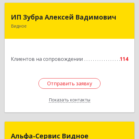
ИП Зубра Алексей Вадимович
ИП Зубра Алексей Вадимович
Видное
142700, Московская обл, Ленинский р-н,
Видное г, Березовая ул, дом № 9, пом.31
Подробнее
Клиентов на сопровождении
114
Отправить заявку
Отправить заявку
Показать контакты
Назад
Альфа-Сервис Видное
Альфа-Сервис Видное