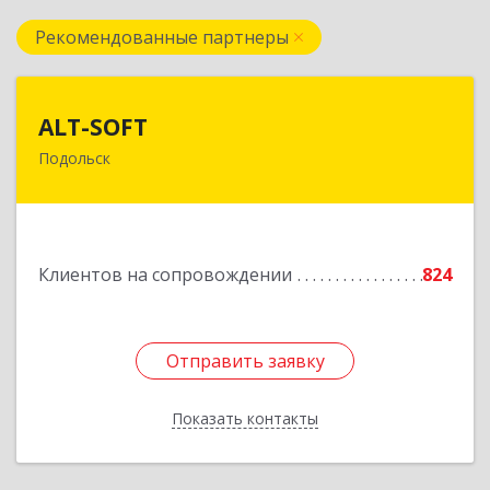
Рекомендованные партнеры
ALT-SOFT
ALT-SOFT
Подольск
142116, Московская обл, Подольск г, Советская
ул, дом № 41/5, оф.17
Подробнее
Клиентов на сопровождении
824
Отправить заявку
Отправить заявку
Показать контакты
Назад