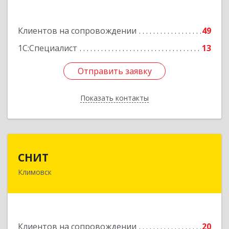
Подробнее
Клиентов на сопровождении
49
1С:Специалист
13
Отправить заявку
Отправить заявку
Показать контакты
Назад
СНИТ
СНИТ
Климовск
142180, Московская обл, Климовск г, Советская
ул, дом № 14
Подробнее
Клиентов на сопровождении
20