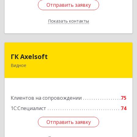
Отправить заявку
Отправить заявку
Показать контакты
Назад
ГК Axelsoft
ГК Axelsoft
Видное
142701, Московская обл, Ленинский р-н,
Видное г, Ольховая ул, дом № 2, оф.364
Подробнее
Клиентов на сопровождении
75
1С:Специалист
74
Отправить заявку
Отправить заявку