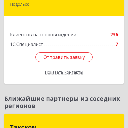
Подольск
142100, Московская обл, Подольск г,
Комсомольская ул, дом № 59, пом.1, пом.116
Подробнее
Клиентов на сопровождении
236
1С:Специалист
7
Отправить заявку
Отправить заявку
Показать контакты
Назад
Ближайшие партнеры из соседних
регионов
Такском
Такском