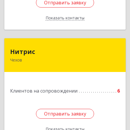
Отправить заявку
Отправить заявку
Показать контакты
Назад
Нитрис
Нитрис
Чехов
142350, Московская обл, Чехов м.о., Столбовая
пгт, Серпуховская ул, дом № 23
Подробнее
Клиентов на сопровождении
6
Отправить заявку
Отправить заявку
Показать контакты
Назад