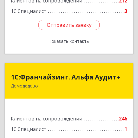
Клиентов на сопровождении
212
Подробнее
1С:Специалист
3
Отправить заявку
Отправить заявку
Показать контакты
Назад
1С:Франчайзинг. Альфа Аудит+
1С:Франчайзинг. Альфа Аудит+
Домодедово
142001, Московская обл, Домодедово г,
Северный мкр, Каширское ш, дом № 7, оф.41
Подробнее
Клиентов на сопровождении
246
1С:Специалист
1