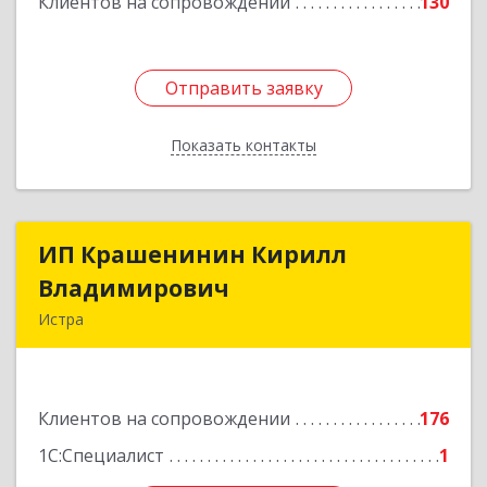
Клиентов на сопровождении
130
Отправить заявку
Отправить заявку
Показать контакты
Назад
ИП Крашенинин Кирилл
ИП Крашенинин Кирилл
Владимирович
Владимирович
Истра
143500, Московская обл, Истра г, 9
Гвардейской Дивизии ул, дом № 62, корпус В,
кв.68
Клиентов на сопровождении
176
Подробнее
1С:Специалист
1