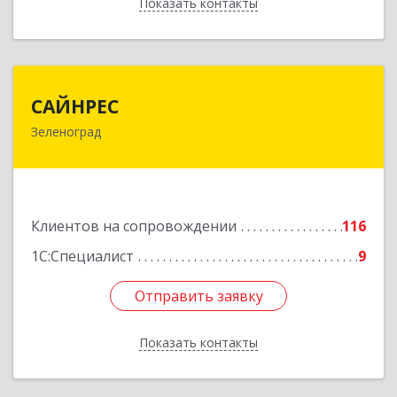
Показать контакты
Назад
САЙНРЕС
САЙНРЕС
Зеленоград
124365, Москва г, Зеленоград г, корпус 2307А,
кв.37
Подробнее
Клиентов на сопровождении
116
1С:Специалист
9
Отправить заявку
Отправить заявку
Показать контакты
Назад