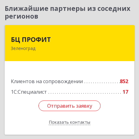
Ближайшие партнеры из соседних
регионов
БЦ ПРОФИТ
БЦ ПРОФИТ
Зеленоград
124482, Москва г, Зеленоград г, корпус 340,
этаж 1, пом.Х, ком.1-5
Подробнее
Клиентов на сопровождении
852
1С:Специалист
17
Отправить заявку
Отправить заявку
Показать контакты
Назад