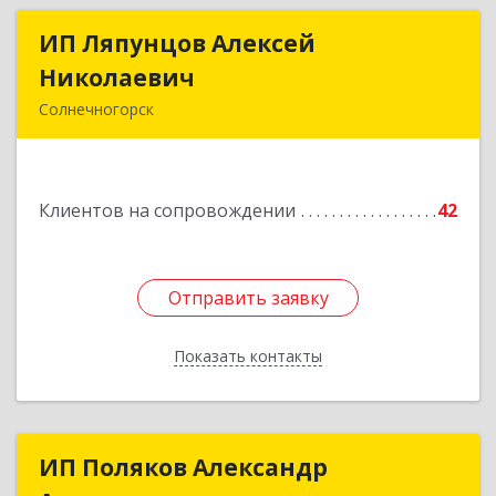
ИП Ляпунцов Алексей
ИП Ляпунцов Алексей
Николаевич
Николаевич
Солнечногорск
Подробнее
Клиентов на сопровождении
42
Отправить заявку
Отправить заявку
Показать контакты
Назад
ИП Поляков Александр
ИП Поляков Александр