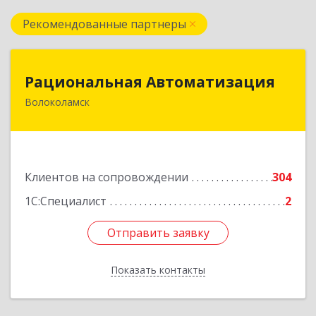
Рекомендованные партнеры
Рациональная Автоматизация
Рациональная Автоматизация
Волоколамск
143600, Московская обл, Волоколамский р-н,
Волоколамск г, Октябрьская пл, дом № 10,
оф.12
Подробнее
Клиентов на сопровождении
304
1С:Специалист
2
Отправить заявку
Отправить заявку
Показать контакты
Назад