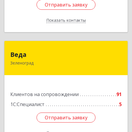
Отправить заявку
Отправить заявку
Показать контакты
Назад
Веда
Веда
Зеленоград
124683, Москва г, Зеленоград г, корпус 1504,
н.п.II
Подробнее
Клиентов на сопровождении
91
1С:Специалист
5
Отправить заявку
Отправить заявку