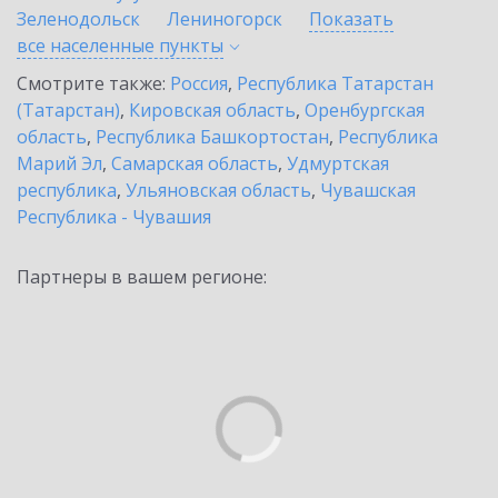
Зеленодольск
Лениногорск
Показать
все населенные
пункты
Смотрите также:
Россия
,
Республика Татарстан
(Татарстан)
,
Кировская область
,
Оренбургская
область
,
Республика Башкортостан
,
Республика
Марий Эл
,
Самарская область
,
Удмуртская
республика
,
Ульяновская область
,
Чувашская
Республика - Чувашия
Партнеры в вашем регионе: