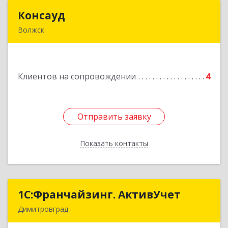
Консауд
Консауд
Волжск
425005, Марий Эл респ, Волжск г, Пролетарская
ул, дом 4А, офис 21
Клиентов на сопровождении
4
Подробнее
Отправить заявку
Отправить заявку
Показать контакты
Назад
1С:Франчайзинг. АктивУчет
1С:Франчайзинг. АктивУчет
Димитровград
433505, Ульяновская обл., г. Димитровград, ул.