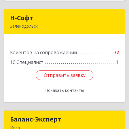
Н-Софт
Н-Софт
Зеленодольск
422521, Татарстан Респ (Татарстан),
Зеленодольский р-н, Зеленодольск г,
Универсиады ул, дом № 1
Клиентов на сопровождении
72
Подробнее
1С:Специалист
1
Отправить заявку
Отправить заявку
Показать контакты
Назад
Баланс-Эксперт
Баланс-Эксперт
Инза