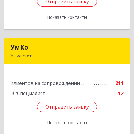
Отправить заявку
Отправить заявку
Показать контакты
Назад
УмКо
УмКо
Ульяновск
432027, Ульяновская обл, Ульяновск г,
Радищева ул, дом № 143, корпус 1
Клиентов на сопровождении
211
Подробнее
1С:Специалист
12
Отправить заявку
Отправить заявку
Показать контакты
Назад