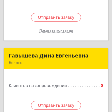
Подробнее
Отправить заявку
Отправить заявку
Показать контакты
Назад
Гавышева Дина Евгеньевна
Гавышева Дина Евгеньевна
Волжск
Подробнее
Клиентов на сопровождении
8
Отправить заявку
Отправить заявку