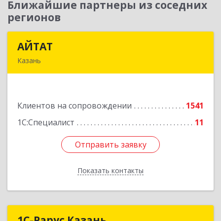
Ближайшие партнеры из соседних
регионов
АЙТАТ
АЙТАТ
Казань
420097, Татарстан Респ, г.о. город Казань,
Казань г, Лейтенанта Шмидта ул, дом № 35А,
пом.203
Клиентов на сопровождении
1541
Подробнее
1С:Специалист
11
Отправить заявку
Отправить заявку
Показать контакты
Назад
1С-Рарус Казань
1С-Рарус Казань