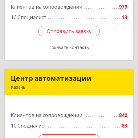
Клиентов на сопровождении
979
Подробнее
1С:Специалист
13
Отправить заявку
Отправить заявку
Показать контакты
Назад
Центр автоматизации
Центр автоматизации
Казань
420133, Татарстан Респ, Казань г, Ямашева пр-
кт, дом № 92
Клиентов на сопровождении
840
Подробнее
1С:Специалист
83