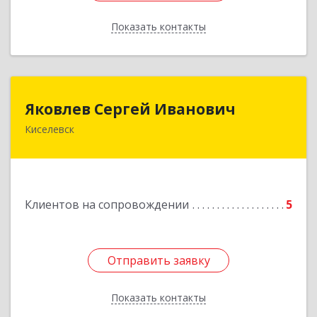
Показать контакты
Назад
Яковлев Сергей Иванович
Яковлев Сергей Иванович
Киселевск
650002, Кемеровская обл, г.Кемерово, пр-т
Шахтеров, дом № 90, кв.104
Подробнее
Клиентов на сопровождении
5
Отправить заявку
Отправить заявку
Показать контакты
Назад