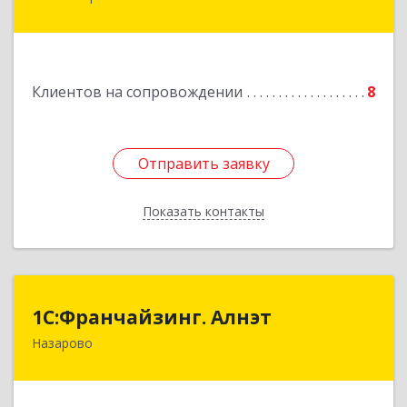
Гагарина ул, дом № 34
Подробнее
Клиентов на сопровождении
8
Отправить заявку
Отправить заявку
Показать контакты
Назад
1С:Франчайзинг. Алнэт
1С:Франчайзинг. Алнэт
Назарово
662200, Красноярский край, Назарово г,
Борисенко ул, дом № 11