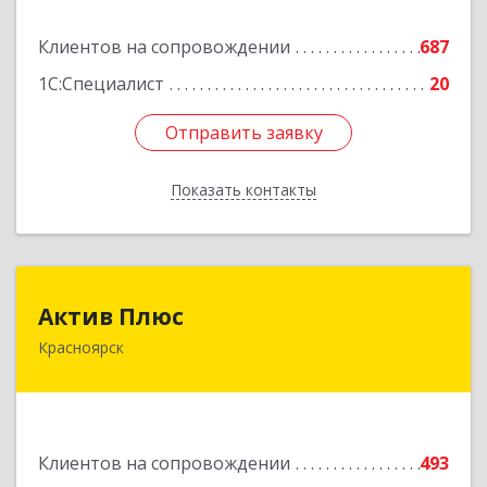
Подробнее
Клиентов на сопровождении
687
1С:Специалист
20
Отправить заявку
Отправить заявку
Показать контакты
Назад
Актив Плюс
Актив Плюс
Красноярск
660017, Красноярский край, Красноярск г,
Обороны ул, дом № 3, оф.220
Подробнее
Клиентов на сопровождении
493