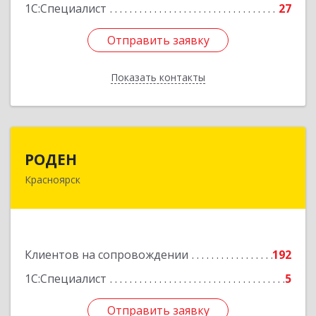
1С:Специалист
27
Отправить заявку
Отправить заявку
Показать контакты
Назад
РОДЕН
РОДЕН
Красноярск
660064, Красноярский край, Красноярск г, им
Академика Вавилова ул, дом № 1, оф.2-23
Подробнее
Клиентов на сопровождении
192
1С:Специалист
5
Отправить заявку
Отправить заявку