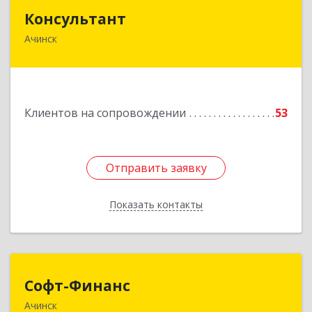
Консультант
Консультант
Ачинск
662159, Красноярский край, Ачинск г, Юго-
Восточный район, дом № 21А
Подробнее
Клиентов на сопровождении
53
Отправить заявку
Отправить заявку
Показать контакты
Назад
Софт-Финанс
Софт-Финанс
Ачинск
662150, Красноярский край, Ачинск г, 1-й мкр,