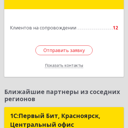
дом № 55А, корпус 2
Подробнее
Клиентов на сопровождении
12
Отправить заявку
Отправить заявку
Показать контакты
Назад
Ближайшие партнеры из соседних
регионов
1С:Первый Бит, Красноярск,
1С:Первый Бит, Красноярск,
Центральный офис
Центральный офис