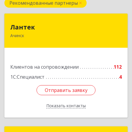
Рекомендованные партнеры
Лантек
Лантек
Ачинск
662153, Красноярский край, Ачинск г,
Декабристов ул, дом № 58
Подробнее
Клиентов на сопровождении
112
1С:Специалист
4
Отправить заявку
Отправить заявку
Показать контакты
Назад