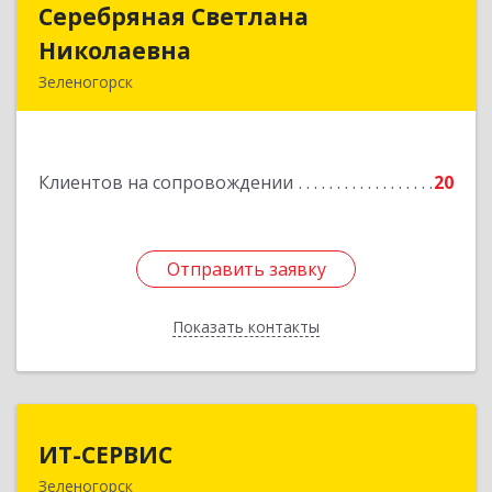
Серебряная Светлана
Серебряная Светлана
Николаевна
Николаевна
Зеленогорск
663690, Краноярский край, Зленогорск г,
Энергетиков, дом № 14, кв.37
Клиентов на сопровождении
20
Подробнее
Отправить заявку
Отправить заявку
Показать контакты
Назад
ИТ-СЕРВИС
ИТ-СЕРВИС
Зеленогорск
663690, Красноярский край, Зеленогорск г,