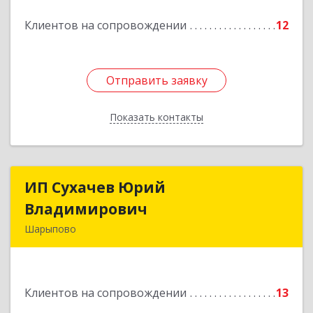
Подробнее
Клиентов на сопровождении
12
Отправить заявку
Отправить заявку
Показать контакты
Назад
ИП Сухачев Юрий
ИП Сухачев Юрий
Владимирович
Владимирович
Шарыпово
662313, Красноярский край, Шарыпово г,
Пионерный мкр, 27/2, кв.203
Клиентов на сопровождении
13
Подробнее