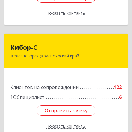
Показать контакты
Назад
Кибор-С
Кибор-С
Железногорск (Красноярский край)
662973, Красноярский край, Железногорск г,
Белорусская ул, дом № 30 Б, пом.16
Подробнее
Клиентов на сопровождении
122
1С:Специалист
6
Отправить заявку
Отправить заявку
Показать контакты
Назад