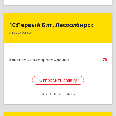
1С:Первый Бит, Лесосибирск
1С:Первый Бит, Лесосибирск
Лесосибирск
662544, Красноярский край, Лесосибирск г,
Привокзальная ул, дом № 12, оф.216
Подробнее
Клиентов на сопровождении
78
Отправить заявку
Отправить заявку
Показать контакты
Назад