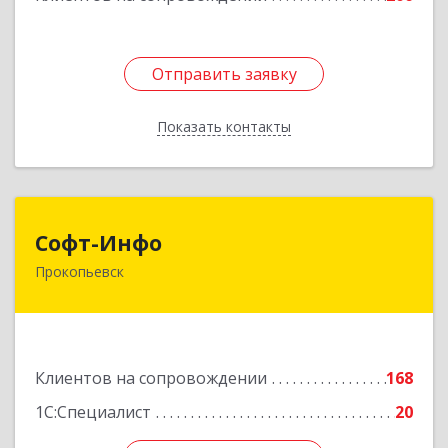
Отправить заявку
Отправить заявку
Показать контакты
Назад
Софт-Инфо
Софт-Инфо
Прокопьевск
653039, Кемеровская область - Кузбасс,
Прокопьевск г, Институтская ул, дом № 9а,
оф.15
Подробнее
Клиентов на сопровождении
168
1С:Специалист
20