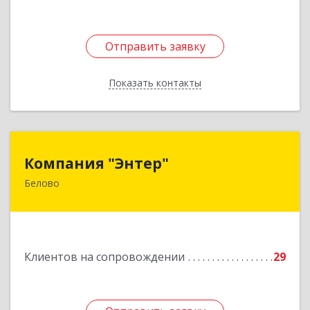
Отправить заявку
Отправить заявку
Показать контакты
Назад
Компания "Энтер"
Компания "Энтер"
Белово
652600, Кемеровская обл, Белово г, Почтовый
пер, дом № 2, пом.2
Подробнее
Клиентов на сопровождении
29