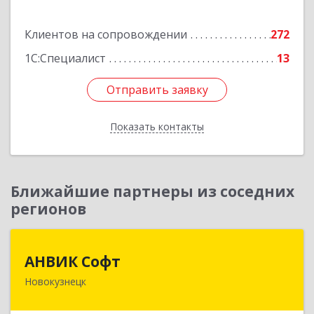
Подробнее
Клиентов на сопровождении
272
1С:Специалист
13
Отправить заявку
Отправить заявку
Показать контакты
Назад
Ближайшие партнеры из соседних
регионов
АНВИК Софт
АНВИК Софт
Новокузнецк
654079, Кемеровская область - Кузбасс,
Новокузнецкий г.о, Новокузнецк г,