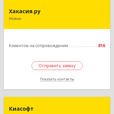
Хакасия.ру
Хакасия.ру
Абакан
655017, Хакасия Респ, Абакан г, Вяткина ул, дом
№ 9
Подробнее
Клиентов на сопровождении
816
Отправить заявку
Отправить заявку
Показать контакты
Назад
Киасофт
Киасофт