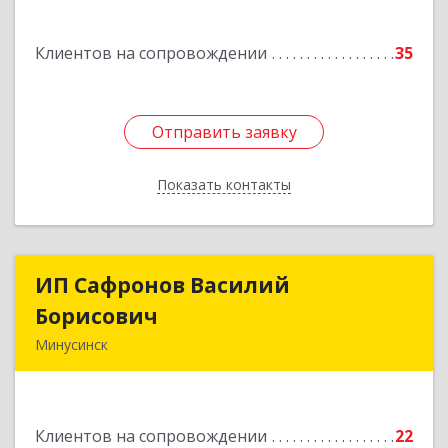
Подробнее
Клиентов на сопровождении
35
Отправить заявку
Отправить заявку
Показать контакты
Назад
ИП Сафронов Василий
ИП Сафронов Василий
Борисович
Борисович
Минусинск
662608, Красноярский край, Минусинск г,
Пушкина ул, дом № 8, кв.2
Клиентов на сопровождении
22
Подробнее