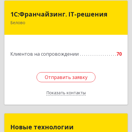
1С:Франчайзинг. IT-решения
1С:Франчайзинг. IT-решения
Белово
652600, Кемеровская обл, Белово г,
Железнодорожный пер, дом № 27
Подробнее
Клиентов на сопровождении
70
Отправить заявку
Отправить заявку
Показать контакты
Назад
Новые технологии
Новые технологии