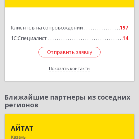
Комсомольская ул, дом № 132, пом.III
Подробнее
Клиентов на сопровождении
197
1С:Специалист
14
Отправить заявку
Отправить заявку
Показать контакты
Назад
Ближайшие партнеры из соседних
регионов
АЙТАТ
АЙТАТ
Казань
420097, Татарстан Респ, г.о. город Казань,