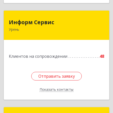
Информ Сервис
Информ Сервис
Урень
606800, Нижегородская обл, Уренский р-н,
Урень г, Ленина ул, дом № 95 А
Подробнее
Клиентов на сопровождении
48
Отправить заявку
Отправить заявку
Показать контакты
Назад