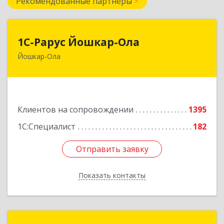
Рекомендованные партнеры
1С-Рарус Йошкар-Ола
1С-Рарус Йошкар-Ола
Йошкар-Ола
424004, Марий Эл Респ, Йошкар-Ола г, Волкова
ул, дом № 68
Подробнее
Клиентов на сопровождении
1395
1С:Специалист
182
Отправить заявку
Отправить заявку
Показать контакты
Назад