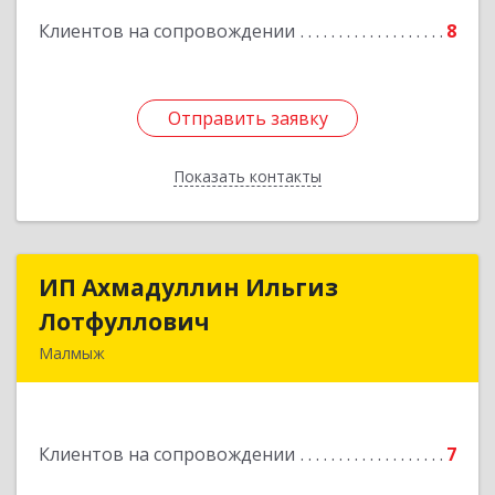
Клиентов на сопровождении
8
Отправить заявку
Отправить заявку
Показать контакты
Назад
ИП Ахмадуллин Ильгиз
ИП Ахмадуллин Ильгиз
Лотфуллович
Лотфуллович
Малмыж
612920, Кировская обл, г.Малмыж, ул.Ленина, 27
оф.1
Клиентов на сопровождении
7
Подробнее