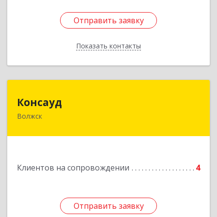
Отправить заявку
Отправить заявку
Показать контакты
Назад
Консауд
Консауд
Волжск
425005, Марий Эл респ, Волжск г, Пролетарская
ул, дом 4А, офис 21
Подробнее
Клиентов на сопровождении
4
Отправить заявку
Отправить заявку