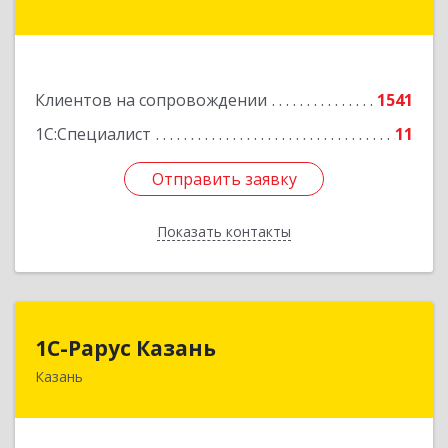
Казань г, Лейтенанта Шмидта ул, дом № 35А,
пом.203
Подробнее
Клиентов на сопровождении
1541
1С:Специалист
11
Отправить заявку
Отправить заявку
Показать контакты
Назад
1С-Рарус Казань
1С-Рарус Казань
Казань
420088, Татарстан Респ, Казань г, Победы пр-
кт, дом № 159