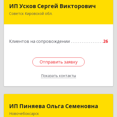
ИП Усков Сергей Викторович
ИП Усков Сергей Викторович
Советск Кировской обл.
613340, Кировская обл, Советск г, Дружбы ул,
дом № 29
Подробнее
Клиентов на сопровождении
26
Отправить заявку
Отправить заявку
Показать контакты
Назад
ИП Пиняева Ольга Семеновна
ИП Пиняева Ольга Семеновна
Новочебоксарск
429965, Чувашская Республика - Чувашия,