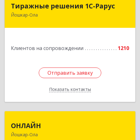
Тиражные решения 1С-Рарус
Тиражные решения 1С-Рарус
Йошкар-Ола
424003, Марий Эл Респ, Йошкар-Ола г,
Суворова ул, дом № 13Б
Подробнее
Клиентов на сопровождении
1210
Отправить заявку
Отправить заявку
Показать контакты
Назад
ОНЛАЙН
ОНЛАЙН
Йошкар-Ола
424000, Марий Эл Респ, Йошкар-Ола г,