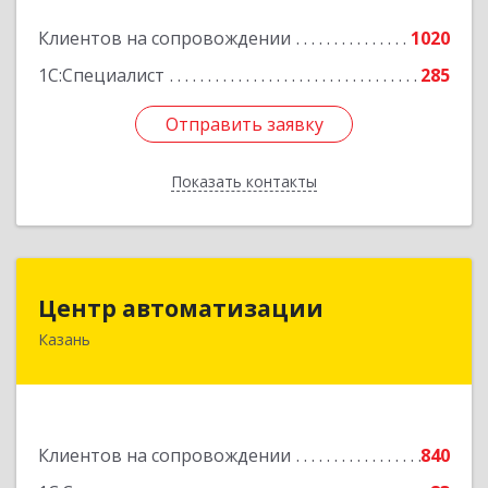
Подробнее
Клиентов на сопровождении
1020
1С:Специалист
285
Отправить заявку
Отправить заявку
Показать контакты
Назад
Центр автоматизации
Центр автоматизации
Казань
420133, Татарстан Респ, Казань г, Ямашева пр-
кт, дом № 92
Подробнее
Клиентов на сопровождении
840