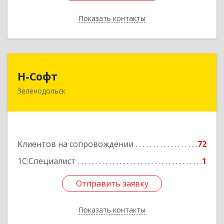
Показать контакты
Назад
Н-Софт
Н-Софт
Зеленодольск
422521, Татарстан Респ (Татарстан),
Зеленодольский р-н, Зеленодольск г,
Универсиады ул, дом № 1
Подробнее
Клиентов на сопровождении
72
1С:Специалист
1
Отправить заявку
Отправить заявку
Показать контакты
Назад