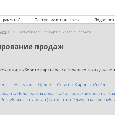
ограммы 1С
Платформа и технологии
Поддержка 
одаж
1С:Прогнозирование продаж в Кировской области
ирование продаж
очками, выберите партнёра и отправьте заявку на ко
пецк
Малмыж
Орлов
Советск Кировской обл.
область
,
Вологодская область
,
Костромская область
,
Ниж
,
Республика Татарстан (Татарстан)
,
Удмуртская республ