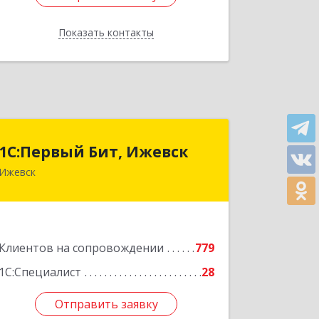
Показать контакты
Назад
1С:Первый Бит, Ижевск
1С:Первый Бит, Ижевск
Ижевск
426008, Удмуртская Респ, Ижевск г,
Коммунаров ул, дом № 234
Подробнее
Клиентов на сопровождении
779
1С:Специалист
28
Отправить заявку
Отправить заявку