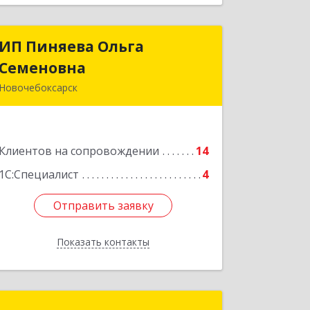
ИП Пиняева Ольга
ИП Пиняева Ольга
Семеновна
Семеновна
Новочебоксарск
429965, Чувашская Республика -
Чувашия, Новочебоксарск г,
Пионерская ул, дом № 2, корпус 2,
Клиентов на сопровождении
кв.141
14
1С:Специалист
4
Подробнее
Отправить заявку
Отправить заявку
Показать контакты
Назад