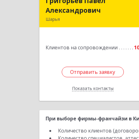
Григорьев Павел
Григорьев Паве
Александрович
Александрови
Шарья
157505, Костромская область, горо
Шарья, улица Краснухина, дом 6
Клиентов на сопровождении
1
Подробне
Отправить заявку
Отправить заявку
Показать контакты
Назад
При выборе фирмы-франчайзи в Ки
Количество клиентов (договоро
Количество специалистов, атте