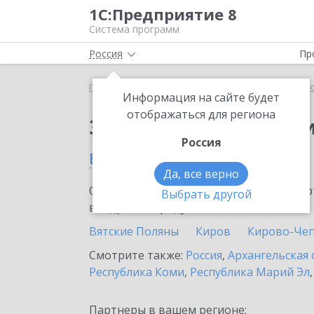
1С:Предприятие 8
Система программ
Россия
Пр
Главная
Сервисы ИТС
1С:Прогнозирование пр
Информация на сайте будет
отображаться для региона
Заказать 1С:Прогноз
Россия
в Кировской области
Да, все верно
Ознакомьтесь с информационными карт
Выбрать другой
внедрение продукта.
Вятские Поляны
Киров
Кирово-Че
Смотрите также:
Россия
,
Архангельская 
Республика Коми
,
Республика Марий Эл
Партнеры в вашем регионе: