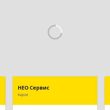
"
НЕО Сервис
НЕО Сервис
Киров
,
610045, Кировская обл, Киров г,
7
Ульяновская ул, дом № 36