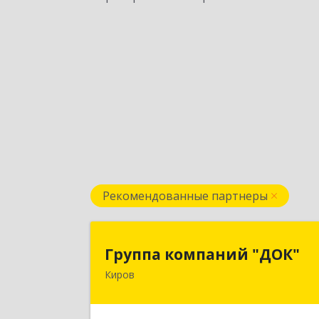
Рекомендованные партнеры
Группа компаний "ДОК
Группа компаний "ДОК"
Киров
610017, Кировская обл, Киров г
Горького ул, дом № 1