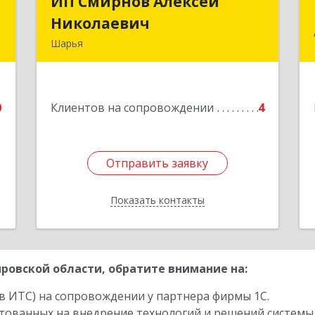
л
ИП Смирнов Алексей
ИП Смирнов Алексей
ч
Николаевич
Николаевич
Шарья
д
Подробнее
.
0
Клиентов на сопровождении
4
е
Отправить заявку
Отправить заявку
Показать контакты
Назад
ровской области, обратите внимание на:
в ИТС) на сопровождении у партнера фирмы 1С.
стованных на внедрение технологий и решений системы