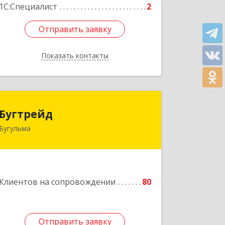
1С:Специалист
2
Отправить заявку
Отправить заявку
Показать контакты
Назад
Бугтрейд
Бугтрейд
Бугульма
420230, Татарстан Респ, Бугульма г,
Вахитово, дом № 7, кв.73
Подробнее
Клиентов на сопровождении
80
Отправить заявку
Отправить заявку