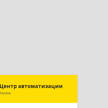
Центр автоматизации
Центр автоматизации
Казань
420133, Татарстан Респ, Казань г,
Ямашева пр-кт, дом № 92