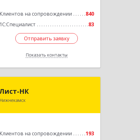
Подробнее
Клиентов на сопровождении
840
1С:Специалист
83
Отправить заявку
Отправить заявку
Показать контакты
Назад
Лист-НК
Лист-НК
Нижнекамск
423585, Татарстан Респ,
Нижнекамский р-н, Нижнекамск г,
Вокзальная ул, дом № 38 Г, оф.29
Подробнее
Клиентов на сопровождении
193