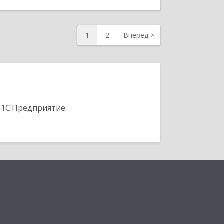
1
2
Вперед
>
 1С:Предприятие.