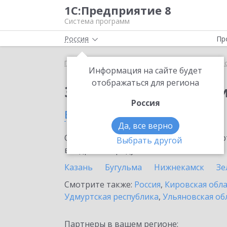
1С:Предприятие 8
Система программ
Россия
Пр
Главная
Сервисы ИТС
1С:Прогнозирование пр
Информация на сайте будет
отображаться для региона
Заказать 1С:Прогноз
Россия
в Татарстане
Да, все верно
Ознакомьтесь с информационными карт
Выбрать другой
внедрение продукта.
Казань
Бугульма
Нижнекамск
Зе
Смотрите также:
Россия
,
Кировская обл
Удмуртская республика
,
Ульяновская об
Партнеры в вашем регионе: