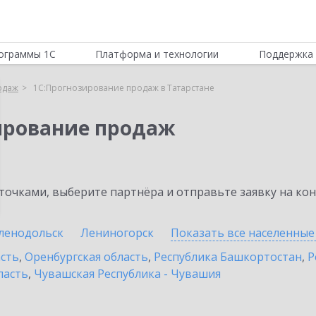
ограммы 1С
Платформа и технологии
Поддержка 
одаж
1С:Прогнозирование продаж в Татарстане
ирование продаж
очками, выберите партнёра и отправьте заявку на ко
ленодольск
Лениногорск
Показать все населенны
асть
,
Оренбургская область
,
Республика Башкортостан
,
Р
ласть
,
Чувашская Республика - Чувашия