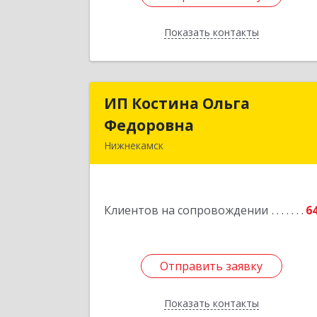
Показать контакты
Назад
ИП Костина Ольга
ИП Костина Ольг
Федоровна
Федоровн
Нижнекамск
Подробне
Клиентов на сопровождении
6
Отправить заявку
Отправить заявку
Показать контакты
Назад