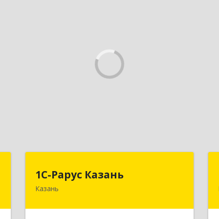
Т
1С-Рарус Казань
1С-Рарус Казань
Казань
д
420088, Татарстан Респ, Казань г,
а
Победы пр-кт, дом № 159
3