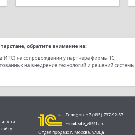
тарстане, обратите внимание на:
в ИТС) на сопровождении у партнера фирмы 1С.
стованных на внедрение технологий и решений системы
Телефон:
+7 (495) 737-92-57
льности
Email:
site_v8@1c.ru
 сайту
Отдел продаж:
г. Москва
,
улица