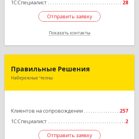
1С:Специалист
28
Отправить заявку
Отправить заявку
Показать контакты
Назад
Правильные Решения
Правильные Решения
Набережные Челны
423832, Татарстан Респ, Набережные Челны г,
Дружбы Народов пр-кт, дом № 38А, кв.55
Подробнее
Клиентов на сопровождении
257
1С:Специалист
2
Отправить заявку
Отправить заявку