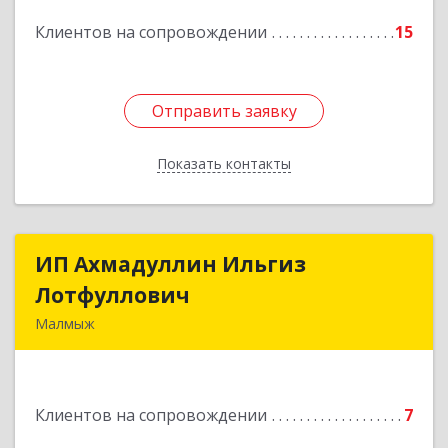
Подробнее
Клиентов на сопровождении
15
Отправить заявку
Отправить заявку
Показать контакты
Назад
ИП Ахмадуллин Ильгиз
ИП Ахмадуллин Ильгиз
Лотфуллович
Лотфуллович
Малмыж
612920, Кировская обл, г.Малмыж, ул.Ленина, 27
оф.1
Клиентов на сопровождении
7
Подробнее