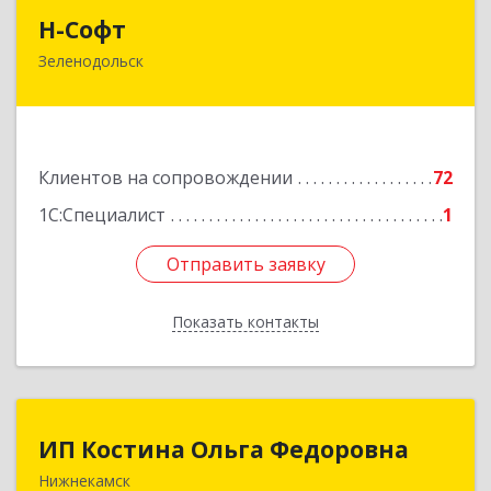
Н-Софт
Н-Софт
Зеленодольск
422521, Татарстан Респ (Татарстан),
Зеленодольский р-н, Зеленодольск г,
Универсиады ул, дом № 1
Подробнее
Клиентов на сопровождении
72
1С:Специалист
1
Отправить заявку
Отправить заявку
Показать контакты
Назад
ИП Костина Ольга Федоровна
ИП Костина Ольга Федоровна
Нижнекамск