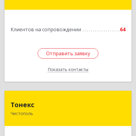
Подробнее
Клиентов на сопровождении
64
Отправить заявку
Отправить заявку
Показать контакты
Назад
Тонекс
Тонекс
Чистополь
422980, Татарстан Респ, Чистопольский р-н,
Чистополь г, К.Маркса ул, дом № 23, кв.10