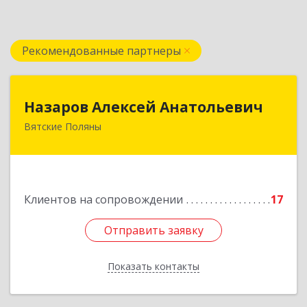
Рекомендованные партнеры
Назаров Алексей Анатольевич
Назаров Алексей Анатольевич
Вятские Поляны
612964,Кировская обл,город Вятские Поляны
г.о.,Вятские Поляны г,Кирова ул,д. 8,кв. 55
Подробнее
Клиентов на сопровождении
17
Отправить заявку
Отправить заявку
Показать контакты
Назад