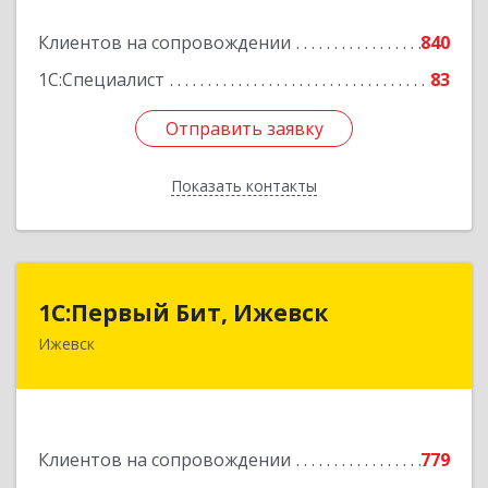
Подробнее
Клиентов на сопровождении
840
1С:Специалист
83
Отправить заявку
Отправить заявку
Показать контакты
Назад
1С:Первый Бит, Ижевск
1С:Первый Бит, Ижевск
Ижевск
426008, Удмуртская Респ, Ижевск г,
Коммунаров ул, дом № 234
Подробнее
Клиентов на сопровождении
779