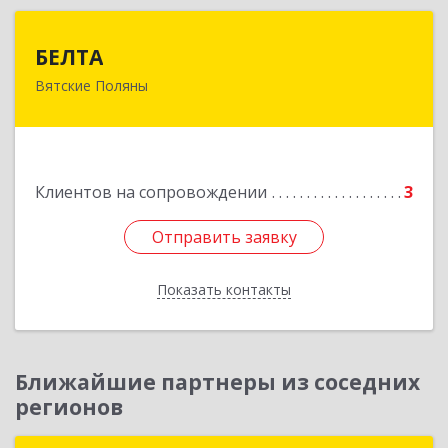
БЕЛТА
БЕЛТА
Вятские Поляны
612960, Кировская обл, Вятские Поляны г,
Тойменка ул, дом № 8Г
Подробнее
Клиентов на сопровождении
3
Отправить заявку
Отправить заявку
Показать контакты
Назад
Ближайшие партнеры из соседних
регионов