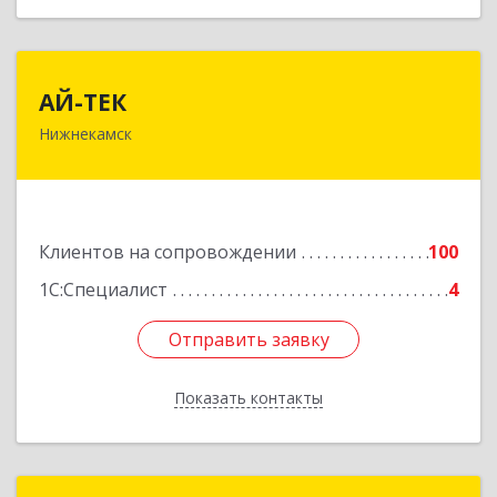
АЙ-ТЕК
АЙ-ТЕК
Нижнекамск
423570, Татарстан Респ, Нижнекамский р-н,
Нижнекамск г, Шинников пр-кт, дом № 13А,
пом.1004
Подробнее
Клиентов на сопровождении
100
1С:Специалист
4
Отправить заявку
Отправить заявку
Показать контакты
Назад