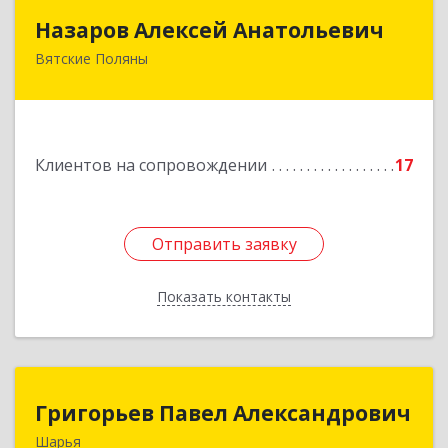
Назаров Алексей Анатольевич
Назаров Алексей Анатольевич
Вятские Поляны
612964,Кировская обл,город Вятские Поляны
г.о.,Вятские Поляны г,Кирова ул,д. 8,кв. 55
Подробнее
Клиентов на сопровождении
17
Отправить заявку
Отправить заявку
Показать контакты
Назад
Григорьев Павел Александрович
Григорьев Павел Александрович
Шарья
157505, Костромская область, город Шарья,