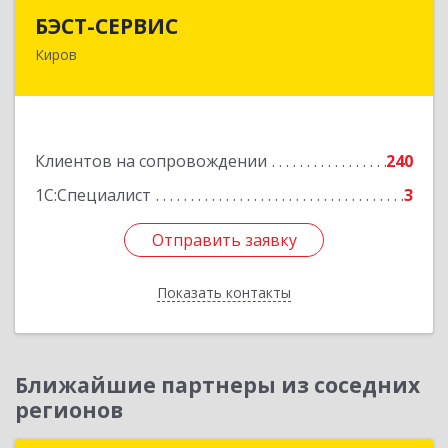
БЭСТ-СЕРВИС
БЭСТ-СЕРВИС
Киров
610045, Кировская обл, Киров г, Дмитрия
Козулева ул, дом № 2, корпус 1
Подробнее
Клиентов на сопровождении
240
1С:Специалист
3
Отправить заявку
Отправить заявку
Показать контакты
Назад
Ближайшие партнеры из соседних
регионов