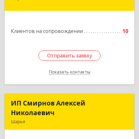
улица Краснухина, дом 6.
Подробнее
Клиентов на сопровождении
10
Отправить заявку
Отправить заявку
Показать контакты
Назад
ИП Смирнов Алексей
ИП Смирнов Алексей
Николаевич
Николаевич
Шарья
Подробнее