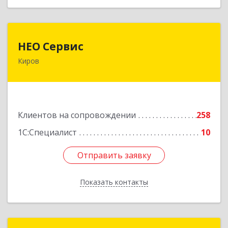
НЕО Сервис
НЕО Сервис
Киров
610045, Кировская обл, Киров г, Ульяновская
ул, дом № 36
Подробнее
Клиентов на сопровождении
258
1С:Специалист
10
Отправить заявку
Отправить заявку
Показать контакты
Назад