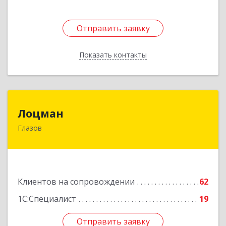
Отправить заявку
Отправить заявку
Показать контакты
Назад
Лоцман
Лоцман
Глазов
427620, Удмуртская Респ, Глазов г, Сибирская
ул, дом № 20
Подробнее
Клиентов на сопровождении
62
1С:Специалист
19
Отправить заявку
Отправить заявку