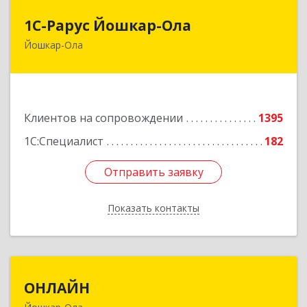
1С-Рарус Йошкар-Ола
1С-Рарус Йошкар-Ола
Йошкар-Ола
424004, Марий Эл Респ, Йошкар-Ола г, Волкова
ул, дом № 68
Подробнее
Клиентов на сопровождении
1395
1С:Специалист
182
Отправить заявку
Отправить заявку
Показать контакты
Назад
ОНЛАЙН
ОНЛАЙН