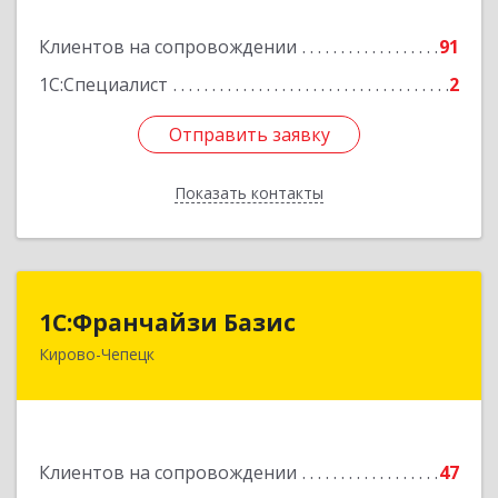
Подробнее
Клиентов на сопровождении
91
1С:Специалист
2
Отправить заявку
Отправить заявку
Показать контакты
Назад
1С:Франчайзи Базис
1С:Франчайзи Базис
Кирово-Чепецк
613044, Кировская обл, город Кирово-Чепецк
г.о., Кирово-Чепецк г, Школьная ул, дом № 2,
оф.323
Подробнее
Клиентов на сопровождении
47