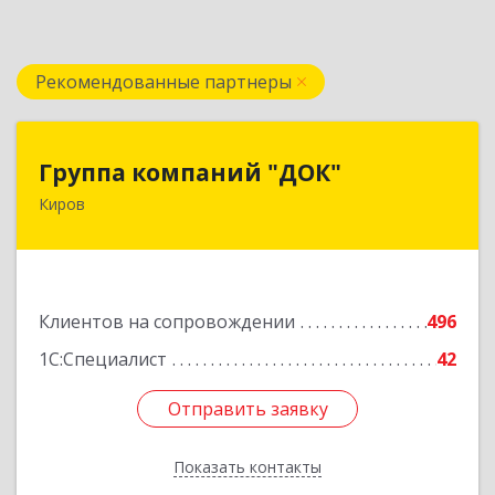
Рекомендованные партнеры
Группа компаний "ДОК"
Группа компаний "ДОК"
Киров
610017, Кировская обл, Киров г, Горького ул,
дом № 17
Подробнее
Клиентов на сопровождении
496
1С:Специалист
42
Отправить заявку
Отправить заявку
Показать контакты
Назад