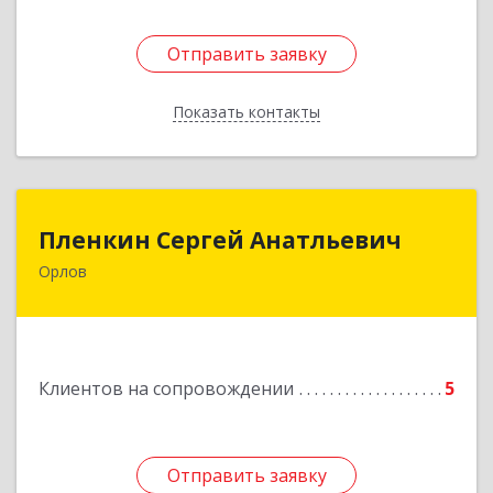
Отправить заявку
Отправить заявку
Показать контакты
Назад
Пленкин Сергей Анатльевич
Пленкин Сергей Анатльевич
Орлов
612 270, 612270, Кировская обл, , Орлов г,
Ленина ул, дом. 128
Подробнее
Клиентов на сопровождении
5
Отправить заявку
Отправить заявку