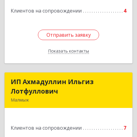
Клиентов на сопровождении
4
Отправить заявку
Отправить заявку
Показать контакты
Назад
ИП Ахмадуллин Ильгиз
ИП Ахмадуллин Ильгиз
Лотфуллович
Лотфуллович
Малмыж
612920, Кировская обл, г.Малмыж, ул.Ленина, 27
оф.1
Клиентов на сопровождении
7
Подробнее