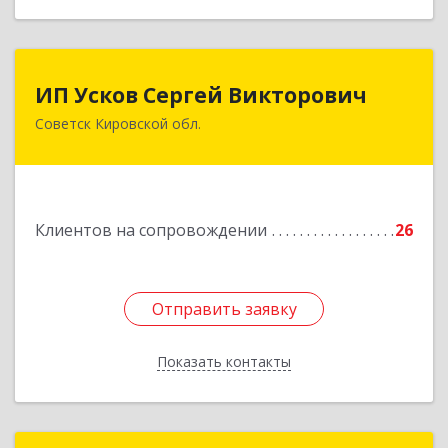
ИП Усков Сергей Викторович
ИП Усков Сергей Викторович
Советск Кировской обл.
613340, Кировская обл, Советск г, Дружбы ул,
дом № 29
Подробнее
Клиентов на сопровождении
26
Отправить заявку
Отправить заявку
Показать контакты
Назад