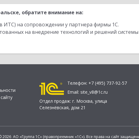
альске, обратите внимание на:
в ИТС) на сопровождении у партнера фирмы 1С.
стованных на внедрение технологий и решений системы
Телефон:
+7 (495) 737-92-57
льности
Email:
site_v8@1c.ru
 сайту
Отдел продаж:
г. Москва
,
улица
Селезнёвская, дом 21
© 2026 АО «Группа 1С» (правопреемник «1С»). Все права на сайт защищен