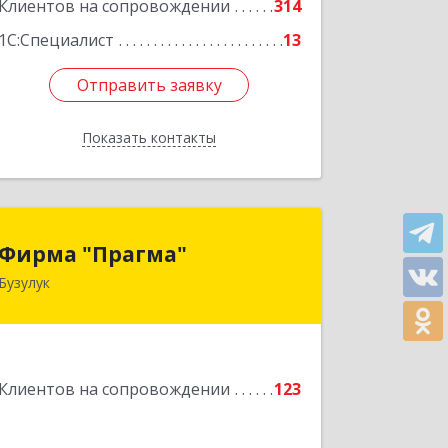
Подробнее
Клиентов на сопровождении
314
1С:Специалист
13
Отправить заявку
Отправить заявку
Показать контакты
Назад
Фирма "Прагма"
Фирма "Прагма"
Бузулук
461040, Оренбургская обл,
Бузулукский р-н, Бузулук г, Пушкина
ул, дом № 10
Подробнее
Клиентов на сопровождении
123