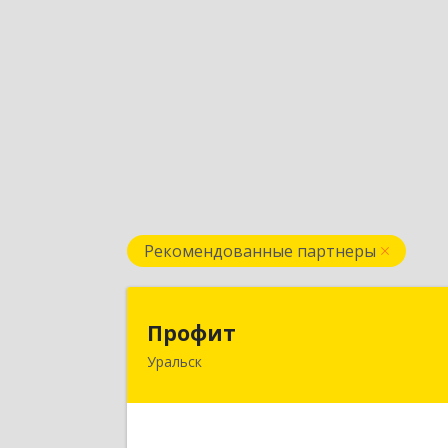
Рекомендованные партнеры
Профи
Профит
Уральск
090000 ЗКО М.Маметовой, д.50/1
кв.2
Подробне