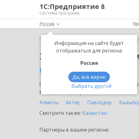
1С:Предприятие 8
Система программ
Россия
Пр
Главная
Сервисы ИТС
1С:Прогнозирование пр
Информация на сайте будет
отображаться для региона
Заказать 1С:Прогноз
Россия
в Уральске
Да, все верно
Ознакомьтесь с информационными карт
Выбрать другой
внедрение продукта.
Алматы
Актау
Павлодар
Кызыло
Смотрите также:
Казахстан
Партнеры в вашем регионе: