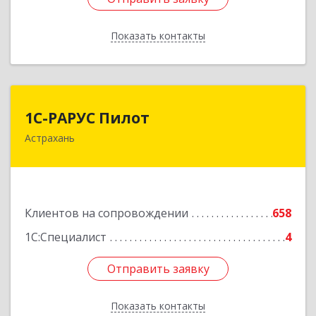
Показать контакты
Назад
1С-РАРУС Пилот
1С-РАРУС Пилот
Астрахань
414024, Астраханская обл, Астрахань г,
Бакинская ул, корпус 78, пом.28, КОМ. 31
Подробнее
Клиентов на сопровождении
658
1С:Специалист
4
Отправить заявку
Отправить заявку
Показать контакты
Назад