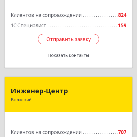
Подробнее
Клиентов на сопровождении
824
1С:Специалист
159
Отправить заявку
Отправить заявку
Показать контакты
Назад
Инженер-Центр
Инженер-Центр
Волжский
404120, Волгоградская обл, Волжский г, им
генерала Карбышева ул, дом № 76
Подробнее
Клиентов на сопровождении
707