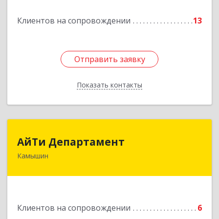
Клиентов на сопровождении
13
Подробнее
Отправить заявку
Отправить заявку
Показать контакты
Назад
АйТи Департамент
АйТи Департамент
Камышин
403882, Волгоградская обл, Камышин г,
Пролетарская ул, дом № 10/1
Подробнее
Клиентов на сопровождении
6