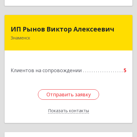
ИП Рынов Виктор Алексеевич
ИП Рынов Виктор Алексеевич
Знаменск
Подробнее
Клиентов на сопровождении
5
Отправить заявку
Отправить заявку
Показать контакты
Назад