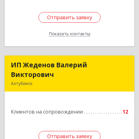
Отправить заявку
Отправить заявку
Показать контакты
Назад
ИП Жеденов Валерий
ИП Жеденов Валерий
Викторович
Викторович
Ахтубинск
416500, Астраханская обл, Ахтубинский р-н,
Ахтубинск г, Ст.Лаврентьева ул, дом № 2, кв.48
Клиентов на сопровождении
12
Подробнее
Отправить заявку
Отправить заявку