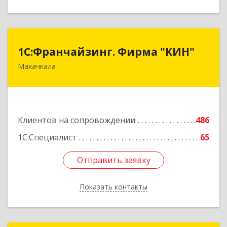
1С:Франчайзинг. Фирма "КИН"
1С:Франчайзинг. Фирма "КИН"
Махачкала
367030, Дагестан Респ, Махачкала г, И.Казака
ул, дом № 31
Подробнее
Клиентов на сопровождении
486
1С:Специалист
65
Отправить заявку
Отправить заявку
Показать контакты
Назад