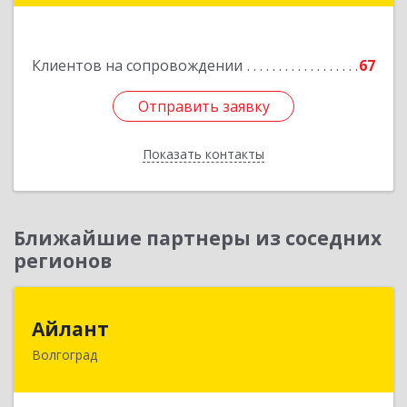
Подробнее
Клиентов на сопровождении
67
Отправить заявку
Отправить заявку
Показать контакты
Назад
Ближайшие партнеры из соседних
регионов
Айлант
Айлант
Волгоград
400001, Волгоградская обл, Волгоград г, им
Канунникова ул, дом № 11А