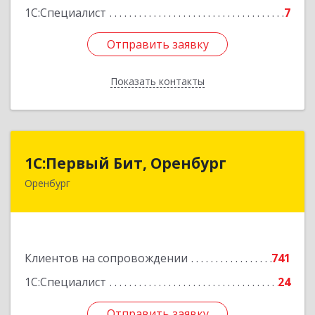
1С:Специалист
7
Отправить заявку
Отправить заявку
Показать контакты
Назад
1С:Первый Бит, Оренбург
1С:Первый Бит, Оренбург
Оренбург
460044, Оренбургская обл, Оренбург, Березка
ул, дом № 2/5, пом.4
Подробнее
Клиентов на сопровождении
741
1С:Специалист
24
Отправить заявку
Отправить заявку