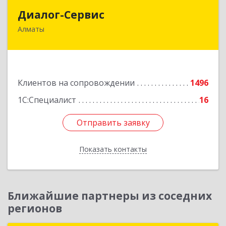
Диалог-Сервис
Диалог-Сервис
Алматы
050057, Республика Казахстан, г. Алматы, ул.
Мынбаева, 46/48, н.п.2
Подробнее
Клиентов на сопровождении
1496
1С:Специалист
16
Отправить заявку
Отправить заявку
Показать контакты
Назад
Ближайшие партнеры из соседних
регионов