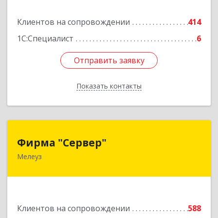
Подробнее
Клиентов на сопровождении
414
1С:Специалист
6
Отправить заявку
Отправить заявку
Показать контакты
Назад
Фирма "Сервер"
Фирма "Сервер"
Мелеуз
453852, Башкортостан Респ, Мелеузовский р-н,
Мелеуз г, 32-й мкр, дом № 36
Подробнее
Клиентов на сопровождении
588