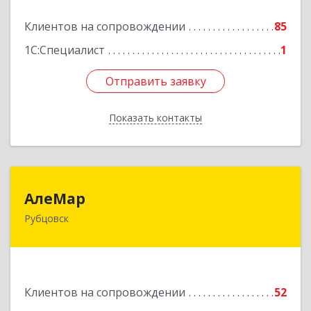
Подробнее
Клиентов на сопровождении
85
1С:Специалист
1
Отправить заявку
Отправить заявку
Показать контакты
Назад
АлеМар
АлеМар
Рубцовск
658210, Алтайский край, Рубцовск г,
Комсомольская ул, дом № 80
Подробнее
Клиентов на сопровождении
52