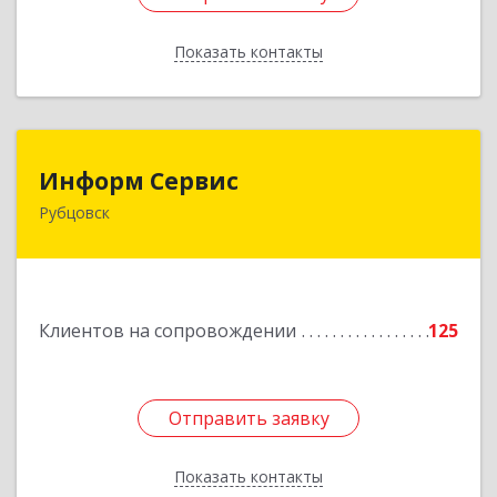
Показать контакты
Назад
Информ Сервис
Информ Сервис
Рубцовск
658204, Алтайский край, Рубцовск г, Алтайская
ул, дом № 7
Подробнее
Клиентов на сопровождении
125
Отправить заявку
Отправить заявку
Показать контакты
Назад