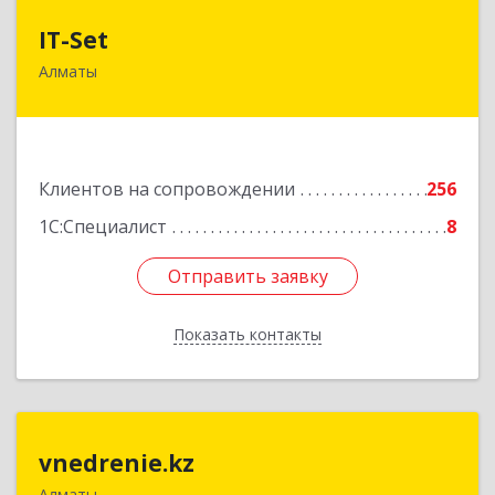
IT-Set
IT-Set
Алматы
050009, РК, г.Алматы, ул. Шевченко/уг. ул.
Радостовца, 165б/72г, к.508
Подробнее
Клиентов на сопровождении
256
1С:Специалист
8
Отправить заявку
Отправить заявку
Показать контакты
Назад
vnedrenie.kz
vnedrenie.kz
Алматы