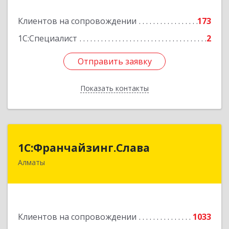
Клиентов на сопровождении
173
Подробнее
1С:Специалист
2
Отправить заявку
Отправить заявку
Показать контакты
Назад
1С:Франчайзинг.Слава
1С:Франчайзинг.Слава
Алматы
Казахстан, Алматы, 050022, Кашгарская 58-2
Подробнее
Клиентов на сопровождении
1033