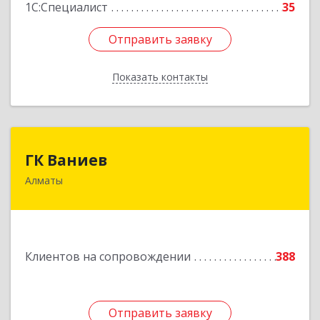
1С:Специалист
35
Отправить заявку
Отправить заявку
Показать контакты
Назад
ГК Ваниев
ГК Ваниев
Алматы
Республика Казахстан, Бостандыкский район,
г.Алматы, ул. Егизбаева, 7/3 НП 96
Подробнее
Клиентов на сопровождении
388
Отправить заявку
Отправить заявку