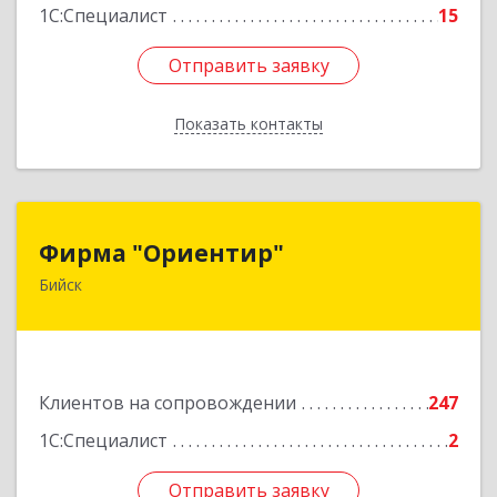
1С:Специалист
15
Отправить заявку
Отправить заявку
Показать контакты
Назад
Фирма "Ориентир"
Фирма "Ориентир"
Бийск
659300, Алтайский край, Бийск г, Сергея Кирова
пр-кт, дом № 3
Подробнее
Клиентов на сопровождении
247
1С:Специалист
2
Отправить заявку
Отправить заявку