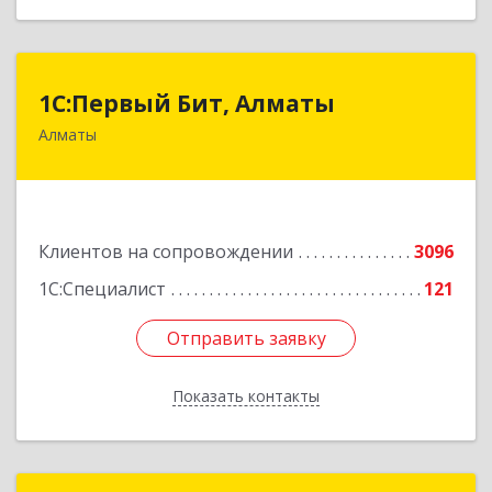
1С:Первый Бит, Алматы
1С:Первый Бит, Алматы
Алматы
050046, Казахстан, Алматы,ул. Сатпаева, д. 90/1,
6 этаж
Подробнее
Клиентов на сопровождении
3096
1С:Специалист
121
Отправить заявку
Отправить заявку
Показать контакты
Назад