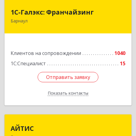
1С-Галэкс: Франчайзинг
1С-Галэкс: Франчайзинг
Барнаул
656015, Алтайский край, Барнаул г, Деповская
ул, дом № 7, каб.А-105
Подробнее
Клиентов на сопровождении
1040
1С:Специалист
15
Отправить заявку
Отправить заявку
Показать контакты
Назад
АЙТИС
АЙТИС