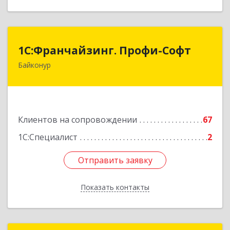
1С:Франчайзинг. Профи-Софт
1С:Франчайзинг. Профи-Софт
Байконур
468320, Байконур г, Ленина ул, дом № 10,
кв.1+2+3
Подробнее
Клиентов на сопровождении
67
1С:Специалист
2
Отправить заявку
Отправить заявку
Показать контакты
Назад