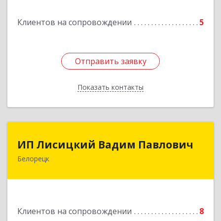
Клиентов на сопровождении
5
Подробнее
Отправить заявку
Отправить заявку
Показать контакты
Назад
ИП Лисицкий Вадим Павлович
ИП Лисицкий Вадим Павлович
Белорецк
453501, Башкортостан Респ, Белорецк г,
Кооперативная ул, дом № 4, корпус А, кв.32
Подробнее
Клиентов на сопровождении
8