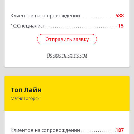
Подробнее
Клиентов на сопровождении
588
1С:Специалист
15
Отправить заявку
Отправить заявку
Показать контакты
Назад
Топ Лайн
Топ Лайн
Магнитогорск
454000, Челябинская обл, Магнитогорск г,
Галиуллина ул, дом № 11, А, кв.1
Подробнее
Клиентов на сопровождении
187