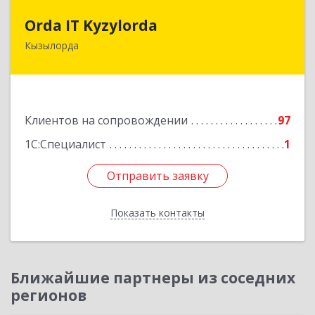
Orda IT Kyzylorda
Orda IT Kyzylorda
Кызылорда
120008, Республика Казахстан, г. Кызылорда, пр.
Абая, д. 51, кв. 2
Подробнее
Клиентов на сопровождении
97
1С:Специалист
1
Отправить заявку
Отправить заявку
Показать контакты
Назад
Ближайшие партнеры из соседних
регионов