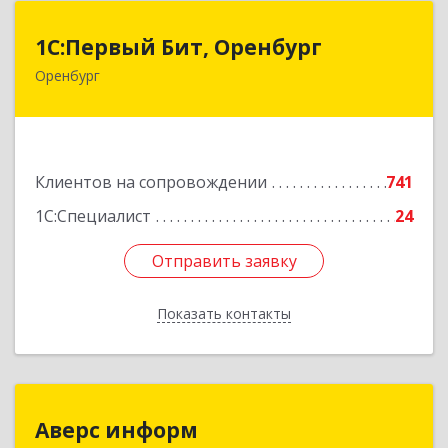
1С:Первый Бит, Оренбург
1С:Первый Бит, Оренбург
Оренбург
460044, Оренбургская обл, Оренбург, Березка
ул, дом № 2/5, пом.4
Подробнее
Клиентов на сопровождении
741
1С:Специалист
24
Отправить заявку
Отправить заявку
Показать контакты
Назад
Аверс информ
Аверс информ