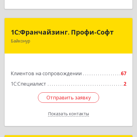
1С:Франчайзинг. Профи-Софт
1С:Франчайзинг. Профи-Софт
Байконур
468320, Байконур г, Ленина ул, дом № 10,
кв.1+2+3
Подробнее
Клиентов на сопровождении
67
1С:Специалист
2
Отправить заявку
Отправить заявку
Показать контакты
Назад