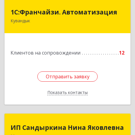
1С:Франчайзи. Автоматизация
1С:Франчайзи. Автоматизация
Кувандык
462220, Оренбургская обл, Кувандыкский р-н,
Кувандык г, Советская ул, дом № 10
Подробнее
Клиентов на сопровождении
12
Отправить заявку
Отправить заявку
Показать контакты
Назад
ИП Сандыркина Нина Яковлевна
ИП Сандыркина Нина Яковлевна